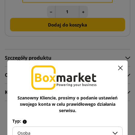
−
+
Dodaj do koszyka
Szczegóły produktu
Opis
Komentarze
Szanowny Kliencie, prosimy o podanie ustawień
swojego konta w celu prawidłowego działania
serwisu.
16 innych produktów w
Typ:
tej samej kategorii:
Osoba