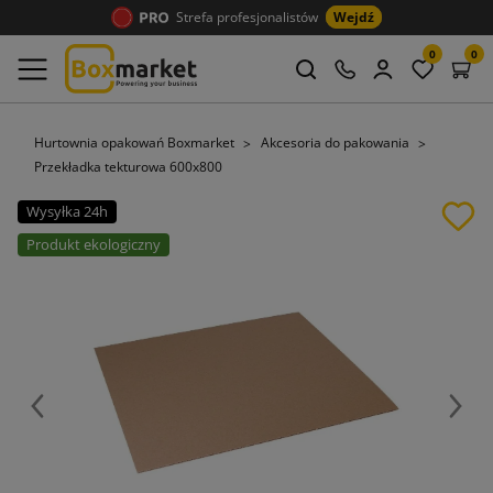
Strefa profesjonalistów
Wejdź
0
0
Hurtownia opakowań Boxmarket
Akcesoria do pakowania
Przekładka tekturowa 600x800
Wysyłka 24h
Produkt ekologiczny
Poprzedni
Nast