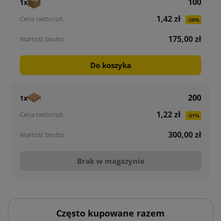
100
1x
1,42 zł
-20%
175,00 zł
Do koszyka
200
1x
1,22 zł
-31%
300,00 zł
Brak w magazynie
Często kupowane razem