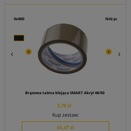
rowa 600x800
Nóż pakowy P
zł
18
Brązowa taśma klejąca SMART Akryl 48/50
3,76 zł
Kup zestaw:
65,47 zł