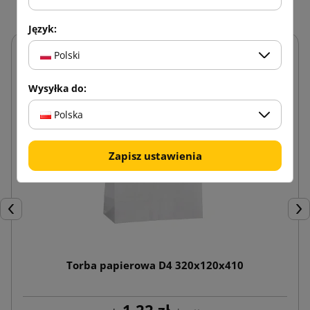
Język:
Polski
Wysyłka do:
Polska
Zapisz ustawienia
Poprzedni
Nas
Torba papierowa D4 320x120x410