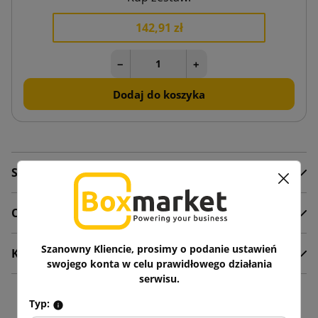
142,91 zł
−
+
Dodaj do koszyka
Szczegóły produktu
Opis
Szanowny Kliencie, prosimy o podanie ustawień
Komentarze
swojego konta w celu prawidłowego działania
serwisu.
16 innych produktów w
Typ: