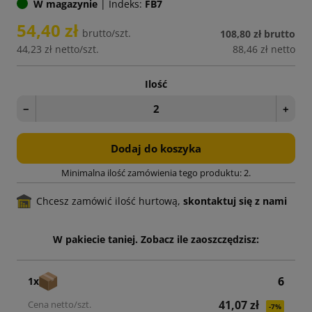
W magazynie
|
Indeks:
FB7
54,40 zł
brutto/szt.
108,80 zł
brutto
44,23 zł
netto/szt.
88,46 zł
netto
Ilość
−
+
Dodaj do koszyka
Minimalna ilość zamówienia tego produktu: 2.
Chcesz zamówić ilość hurtową,
skontaktuj się z nami
W pakiecie taniej. Zobacz ile zaoszczędzisz:
6
1x
41,07 zł
-7%