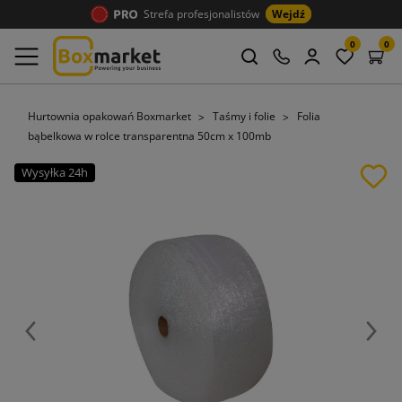
Strefa profesjonalistów
Wejdź
0
0
Hurtownia opakowań Boxmarket
Taśmy i folie
Folia
bąbelkowa w rolce transparentna 50cm x 100mb
Wysyłka 24h
Poprzedni
Nast