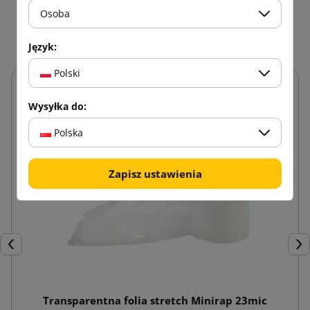
tej samej kategorii:
Osoba
Język:
Polski
Wysyłka do:
Polska
Zapisz ustawienia
Poprzedni
Nas
Transparentna folia stretch Minirap 23mic