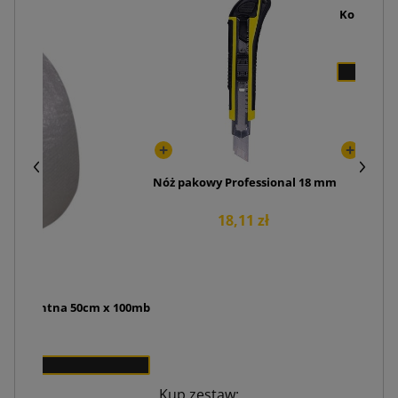
Koperty ku
Nóż pakowy Professional 18 mm
18,11 zł
ransparentna 50cm x 100mb
0 zł
2
Kup zestaw: