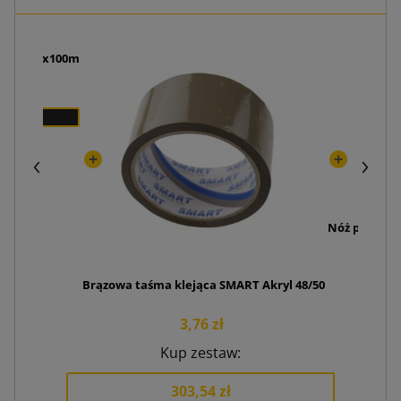
rolce 1,2x100m
 zł
Nóż pakowy 
1
Brązowa taśma klejąca SMART Akryl 48/50
3,76 zł
Kup zestaw:
303,54 zł