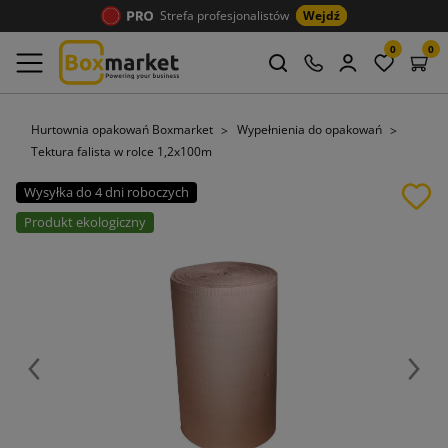
Strefa profesjonalistów
Wejdź
0
0
Hurtownia opakowań Boxmarket
Wypełnienia do opakowań
Tektura falista w rolce 1,2x100m
Wysyłka do 4 dni roboczych
Produkt ekologiczny
Poprzedni
Nast