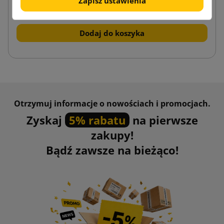
122,99 zł
Zapisz ustawienia
od
brutto
Dodaj do koszyka
Otrzymuj informacje o nowościach i promocjach.
Zyskaj
5% rabatu
na pierwsze
zakupy!
Bądź zawsze na bieżąco!