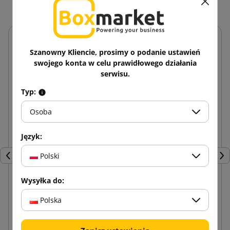
Szanowny Kliencie, prosimy o podanie ustawień
swojego konta w celu prawidłowego działania
serwisu.
Typ:
Osoba
Język:
Polski
Poprzedni
Nas
Wysyłka do:
Tektura falista w rolce 1,2x25m
Polska