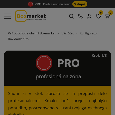
Profesionálna zóna
Vstúpiť
0
0
Veľkoobchod s obalmi Boxmarket
Váš účet
Konfigurator
BoxMarketPro
Krok 1/3
profesionálna zóna
Sadni si v stol, sprosti se in prepusti delo
profesionalcem! Kmalo boš prejel najboljšo
ponudbo, posredovano s strani tvojega osebnega
skrbnika.