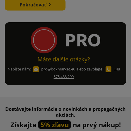
Pokračovať
Máte ďalšie otázky?
Napíšte nám:
pro@boxmarket.eu
alebo zavolajte:
+48
575 488 299
Dostávajte informácie o novinkách a propagačných
akciách.
Získajte
5% zľavu
na prvý nákup!