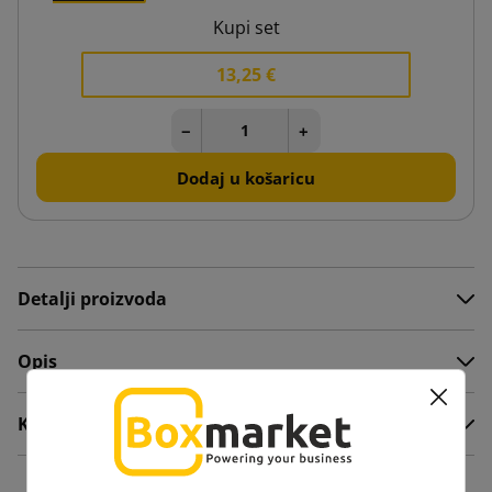
Kupi set
13,25 €
−
+
Dodaj u košaricu
Detalji proizvoda
Opis
Komentari