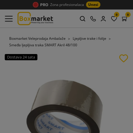
Zona profesionalaca
Unesi
0
0
Boxmarket Veleprodaja Ambalaže
Ljepljive trake i folije
Smeđa ljepljiva traka SMART Akril 48/100
Dostava 24 sata