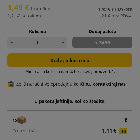
1,49 €
bruto/kom.
1,49 €
s PDV-om
1,21 €
neto/kom.
1,21 €
bez PDV-a
Količina
Dodaj paletu
−
+
+ 3456
Dodaj u košaricu
Minimalna količina narudžbe za ovaj proizvod: 1.
Želiš naručiti veleprodajnu količinu,
kontaktiraj nas
U paketu jeftinije. Koliko štedite:
6
1x
1,11 €
-8%