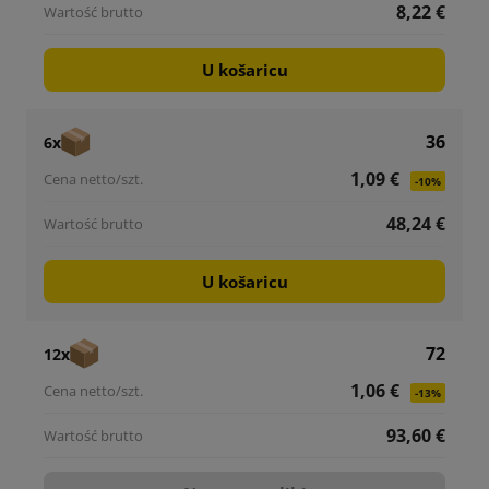
8,22 €
U košaricu
36
6x
1,09 €
-10%
48,24 €
U košaricu
72
12x
1,06 €
-13%
93,60 €