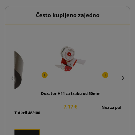
Često kupljeno zajedno
Dozator H11 za traku od 50mm
7,17 €
Nož za pakiranje
ka SMART Akril 48/100
4
0 €
 1