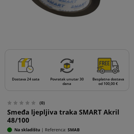
Dostava 24 sata
Povratak unutar 30
Besplatna dostava
dana
od 100,00 €
(0)
Smeđa ljepljiva traka SMART Akril
48/100
Na skladištu
|
Referenca:
SMAB