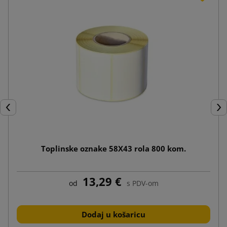
Prije
Dal
Toplinske oznake 58X43 rola 800 kom.
13,29 €
od
s PDV-om
Dodaj u košaricu