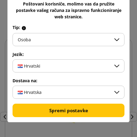
Možda će Vam se i ovo
Poštovani korisniče, molimo vas da pružite
postavke vašeg računa za ispravno funkcioniranje
svidjeti
web stranice.
Tip:
Osoba
Jezik:
Hrvatski
Dostava na:
Hrvatska
Spremi postavke
Prije
Dal