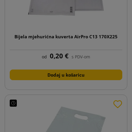
Bijela mjehurićna kuverta AirPro C13 170X225
0,20 €
od
s PDV-om
Dodaj u košaricu