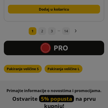
Dodaj u košaricu
…
Dalje
1
2
3
14
Pakiranje veličine S
Pakiranja veličine L
Primajte informacije o novostima i promocijama.
Ostvarite
5% popusta
na prvu
kupnju!