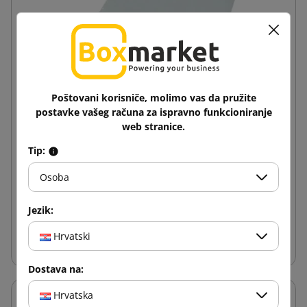
Poštovani korisniče, molimo vas da pružite
postavke vašeg računa za ispravno funkcioniranje
web stranice.
Bijela kurirska omotnica s ručkom Foliopak
Tip:
250x280
Osoba
0,12 €
od
s PDV-om
Jezik:
Dodaj u košaricu
Hrvatski
Dostava na:
Hrvatska