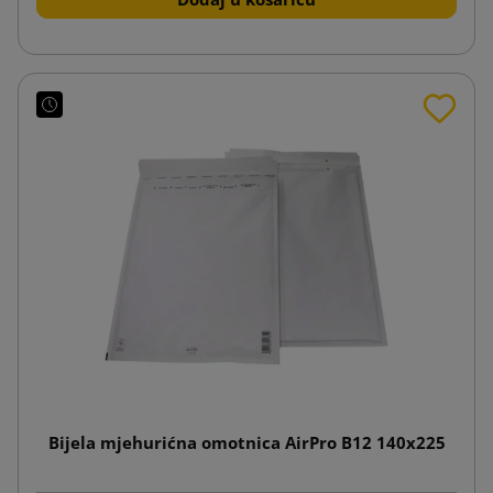
Bijela mjehurićna omotnica AirPro B12 140x225