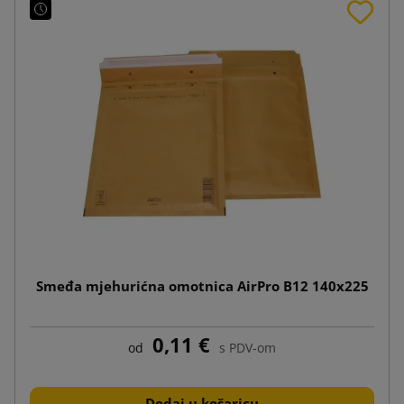
Smeđa mjehurićna omotnica AirPro B12 140x225
0,11 €
od
s PDV-om
Dodaj u košaricu