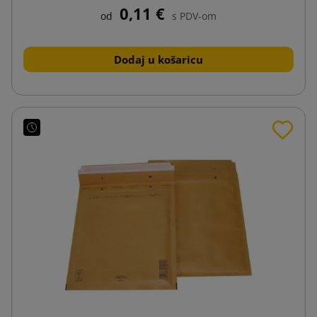
0,11 €
od
s PDV-om
Dodaj u košaricu