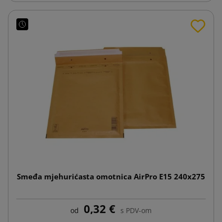
Smeđa mjehurićasta omotnica AirPro E15 240x275
0,32 €
od
s PDV-om