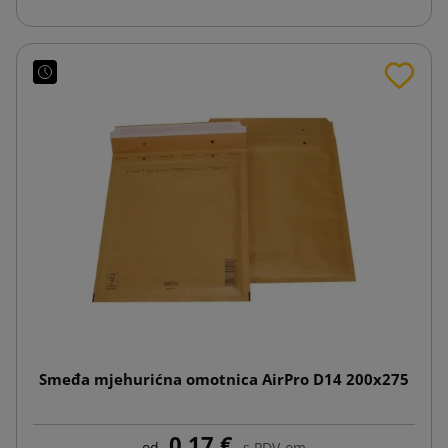
Smeđa mjehurićna omotnica AirPro D14 200x275
0,17 €
od
s PDV-om