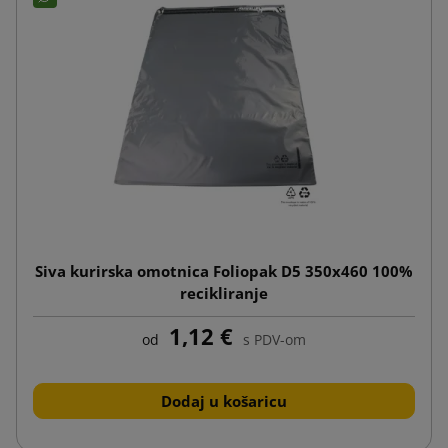
Siva kurirska omotnica Foliopak D5 350x460 100%
recikliranje
1,12 €
od
s PDV-om
Dodaj u košaricu