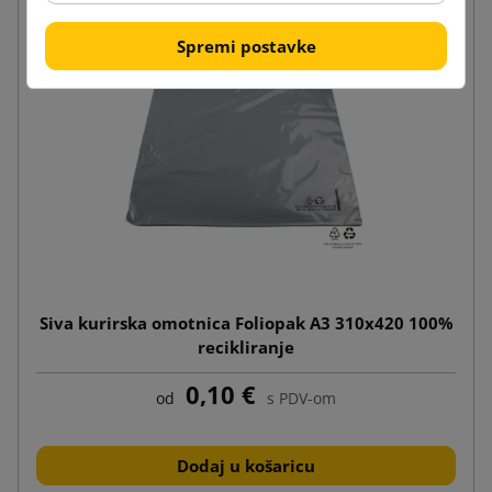
Spremi postavke
Siva kurirska omotnica Foliopak A3 310x420 100%
recikliranje
0,10 €
od
s PDV-om
Dodaj u košaricu