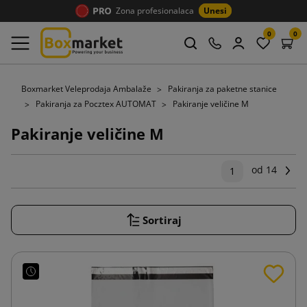
Zona profesionalaca
Unesi
0
0
Boxmarket Veleprodaja Ambalaže
Pakiranja za paketne stanice
Pakiranja za Pocztex AUTOMAT
Pakiranje veličine M
Pakiranje veličine M
od 14
Dal
1
Sortiraj