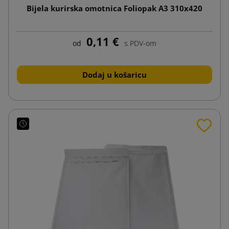
Bijela kurirska omotnica Foliopak A3 310x420
0,11 €
od
s PDV-om
Dodaj u košaricu