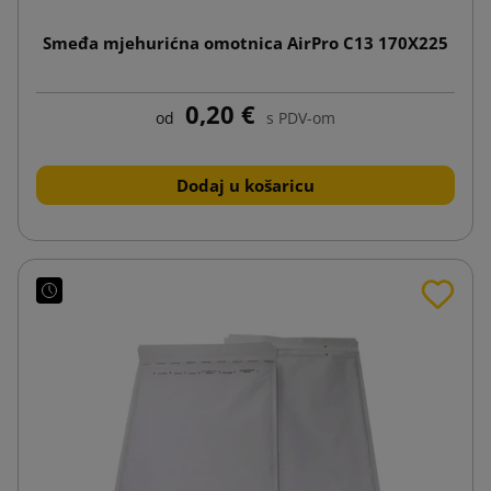
Smeđa mjehurićna omotnica AirPro C13 170X225
0,20 €
od
s PDV-om
Dodaj u košaricu