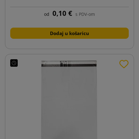
0,10 €
od
s PDV-om
Dodaj u košaricu