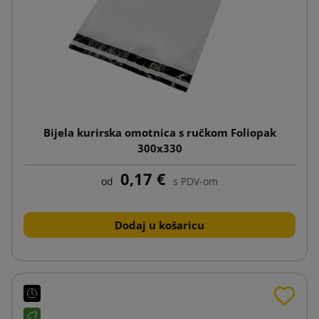
Bijela kurirska omotnica s ručkom Foliopak
300x330
0,17 €
od
s PDV-om
Dodaj u košaricu