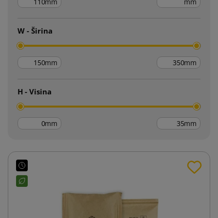
mm
mm
W - Širina
mm
mm
H - Visina
mm
mm