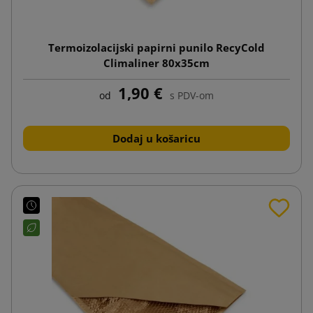
Termoizolacijski papirni punilo RecyCold
Climaliner 80x35cm
1,90 €
od
s PDV-om
Dodaj u košaricu