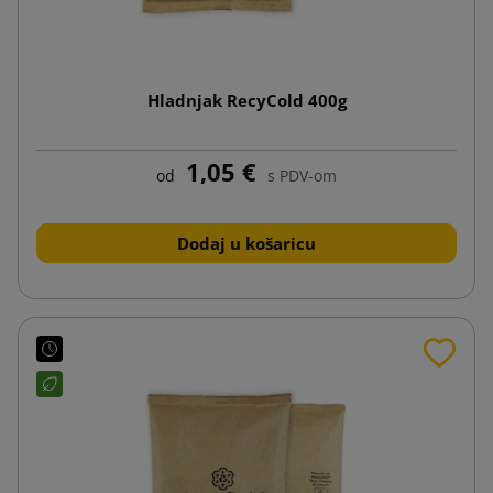
Hladnjak RecyCold 400g
1,05 €
od
s PDV-om
Dodaj u košaricu