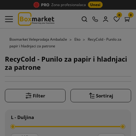
Zona profesionalaca
Unesi
0
0
Boxmarket Veleprodaja Ambalaže
Eko
RecyCold - Punilo za
papir i hladnjaci za patrone
RecyCold - Punilo za papir i hladnjaci
za patrone
Filter
Sortiraj
L - Duljina