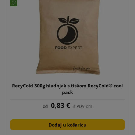
RecyCold 300g hladnjak s tiskom RecyCold® cool
pack
0,83 €
od
s PDV-om
Dodaj u košaricu