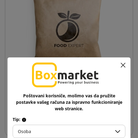
RecyCold hladnjak 800g s otiskom RecyCold® cool
pack
Poštovani korisniče, molimo vas da pružite
1,54 €
od
s PDV-om
postavke vašeg računa za ispravno funkcioniranje
web stranice.
Tip:
Dodaj u košaricu
Osoba