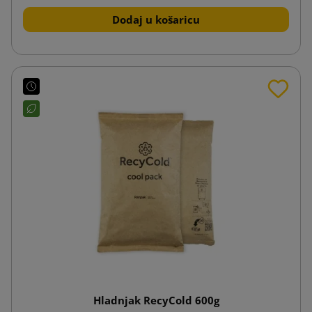
Dodaj u košaricu
Hladnjak RecyCold 600g