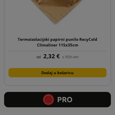
Termoizolacijski papirni punilo RecyCold
Climaliner 115x35cm
2,32 €
od
s PDV-om
Dodaj u košaricu