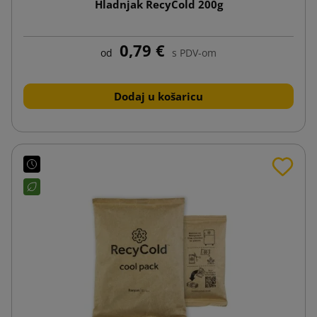
Hladnjak RecyCold 200g
0,79 €
od
s PDV-om
Dodaj u košaricu