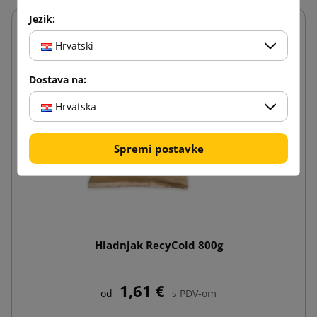
Jezik:
Hrvatski
Dostava na:
Hrvatska
Spremi postavke
Hladnjak RecyCold 800g
1,61 €
od
s PDV-om