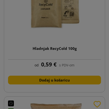
Hladnjak RecyCold 100g
0,59 €
od
s PDV-om
Dodaj u košaricu