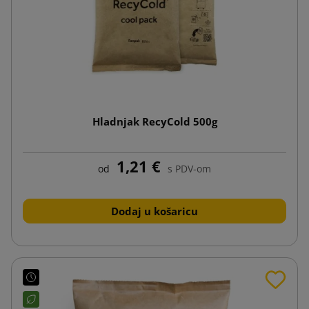
Hladnjak RecyCold 500g
1,21 €
od
s PDV-om
Dodaj u košaricu