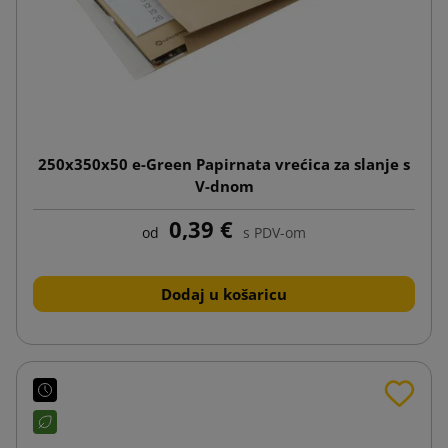
250x350x50 e-Green Papirnata vrećica za slanje s
V-dnom
0,39 €
od
s PDV-om
Dodaj u košaricu