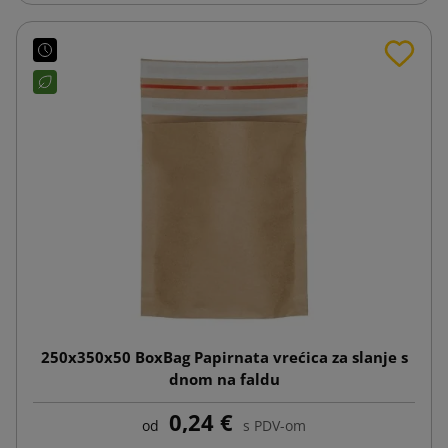
250x350x50 BoxBag Papirnata vrećica za slanje s
dnom na faldu
0,24 €
od
s PDV-om