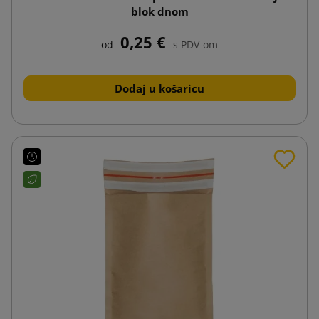
blok dnom
0,25 €
od
s PDV-om
Dodaj u košaricu