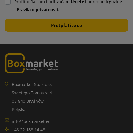
Pročitao/la sam i prihvaćam
Uvjete
i odredbe trgovine
i
Pravila o privatnosti.
Boxmarket Sp. z o.o.
Świętego Tomasza 4
05-840 Brwinów
Poljska
info@boxmarket.eu
+48 22 188 14 48