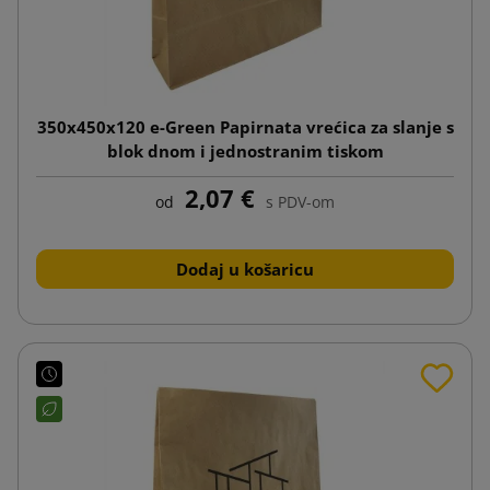
350x450x120 e-Green Papirnata vrećica za slanje s
blok dnom i jednostranim tiskom
2,07 €
od
s PDV-om
Dodaj u košaricu