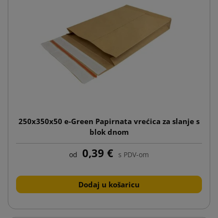
250x350x50 e-Green Papirnata vrećica za slanje s
blok dnom
0,39 €
od
s PDV-om
Dodaj u košaricu