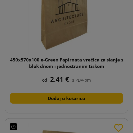
450x570x100 e-Green Papirnata vrećica za slanje s
blok dnom i jednostranim tiskom
2,41 €
od
s PDV-om
Dodaj u košaricu