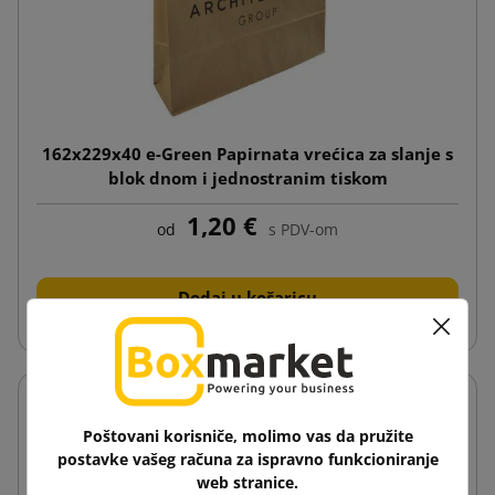
162x229x40 e-Green Papirnata vrećica za slanje s
blok dnom i jednostranim tiskom
1,20 €
od
s PDV-om
Dodaj u košaricu
Poštovani korisniče, molimo vas da pružite
postavke vašeg računa za ispravno funkcioniranje
web stranice.