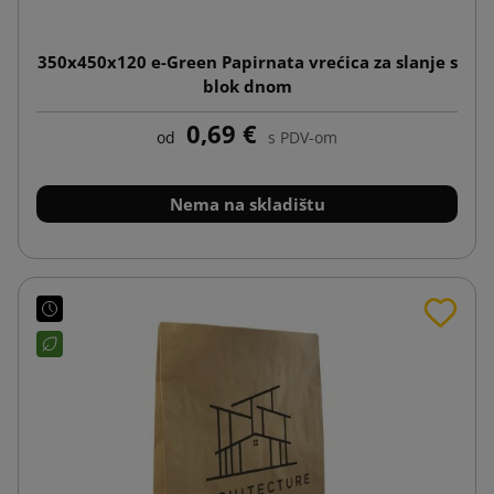
350x450x120 e-Green Papirnata vrećica za slanje s
blok dnom
0,69 €
od
s PDV-om
Nema na skladištu