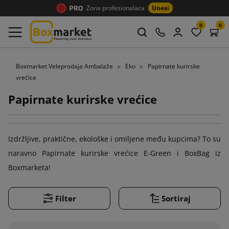
Zona profesionalaca
Unesi
0
0
Boxmarket Veleprodaja Ambalaže
Eko
Papirnate kurirske
vrećice
Papirnate kurirske vrećice
Izdržljive, praktične, ekološke i omiljene među kupcima? To su
naravno Papirnate kurirske vrećice E-Green i BoxBag iz
Boxmarketa!
Filter
Sortiraj