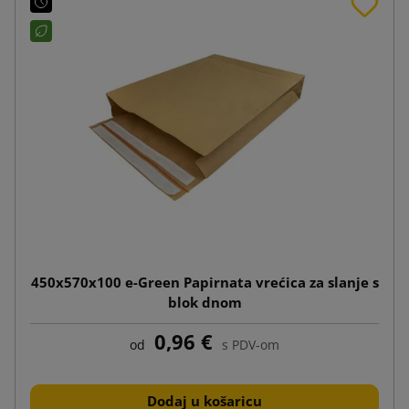
450x570x100 e-Green Papirnata vrećica za slanje s
blok dnom
0,96 €
od
s PDV-om
Dodaj u košaricu