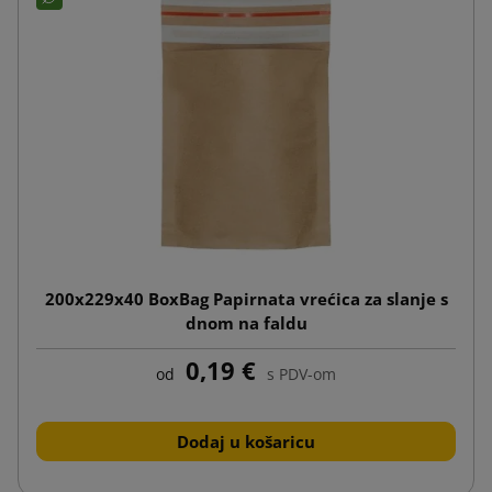
200x229x40 BoxBag Papirnata vrećica za slanje s
dnom na faldu
0,19 €
od
s PDV-om
Dodaj u košaricu