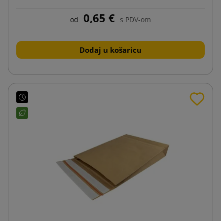
0,65 €
od
s PDV-om
Dodaj u košaricu