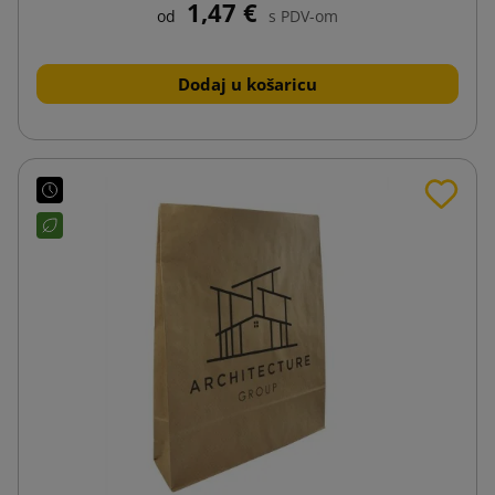
1,47 €
od
s PDV-om
Dodaj u košaricu