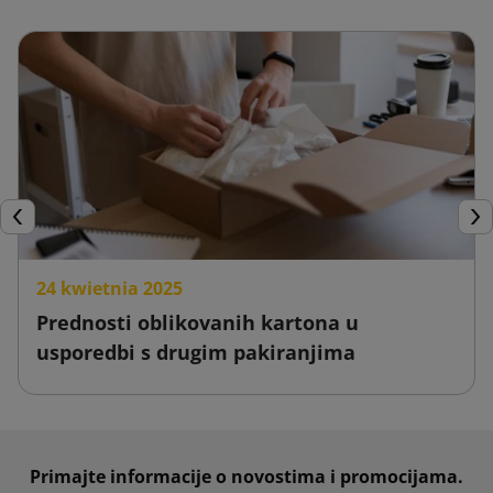
Prije
Dal
24 kwietnia 2025
Prednosti oblikovanih kartona u
usporedbi s drugim pakiranjima
Primajte informacije o novostima i promocijama.