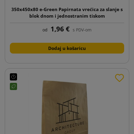
350x450x80 e-Green Papirnata vrećica za slanje s
blok dnom i jednostranim tiskom
1,96 €
od
s PDV-om
Dodaj u košaricu