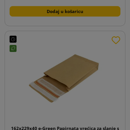
Dodaj u košaricu
162x229x40 e-Green Papirnata vrećica za slanje s