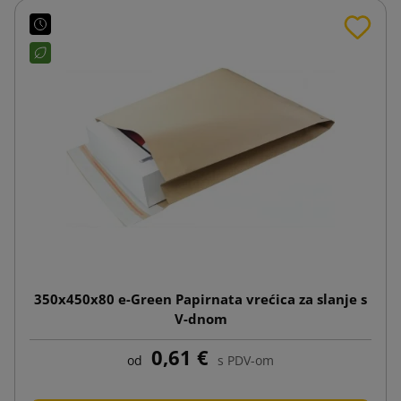
350x450x80 e-Green Papirnata vrećica za slanje s
V-dnom
0,61 €
od
s PDV-om