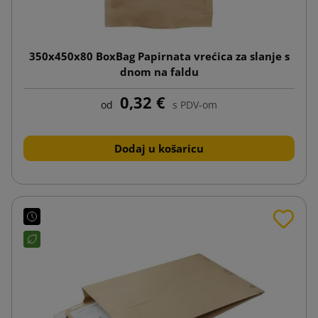
350x450x80 BoxBag Papirnata vrećica za slanje s
dnom na faldu
0,32 €
od
s PDV-om
Dodaj u košaricu