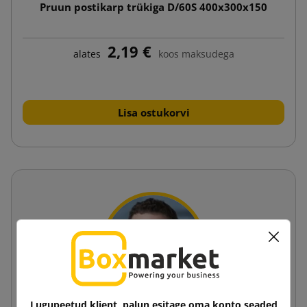
Pruun postikarp trükiga D/60S 400x300x150
2,19 €
alates
koos maksudega
Lisa ostukorvi
Lugupeetud klient, palun esitage oma konto seaded