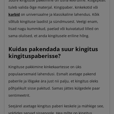
Suure kingituse pakkimine on üsna keeruline. Kõigepealt
tuleb valida õige materjal. Kingipaber, kinkekotid või
karbid
on universaalne ja klassikaline lahendus. Kõik
sõltub kingituse laadist ja sündmusest. Veelgi enam,
lisad nagu kummikud, paelad või kuivatatud lilled on
sama olulised, et anda kingitusele eriline hõng.
Kuidas pakendada suur kingitus
kingituspaberisse?
Kingituse pakkimine kinkekaartesse on üks
populaarsemaid lahendusi. Esmalt asetage pakend
paberile ja lõigake ära just nii palju, et kingitus oleks
põhjalikult sisse pakitud. Samas jättes külgedele paar
sentimeetrit.
Seejärel asetage kingitus paberi keskele ja mähkige see,
voldides servad sissepoole. Hea mõte on kingitus