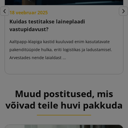
18 veebruar 2025
Eelmine
Jär
Kuidas testitakse laineplaadi
vastupidavust?
Aaltpapp-klapiga kastid kuuluvad enim kasutatavate
pakenditüüpide hulka, eriti logistikas ja ladustamisel.
Arvestades nende laialdast ...
Muud postitused, mis
võivad teile huvi pakkuda