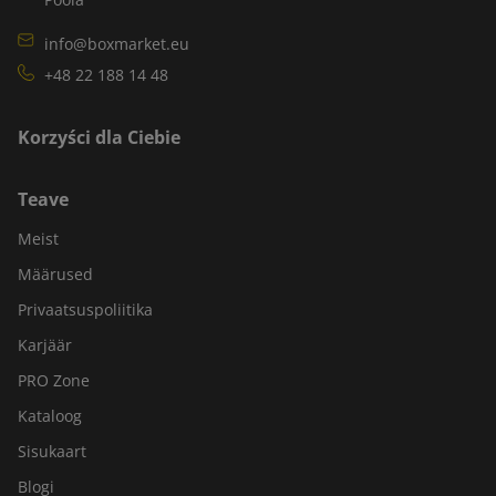
info@boxmarket.eu
+48 22 188 14 48
Korzyści dla Ciebie
Teave
Meist
Määrused
Privaatsuspoliitika
Karjäär
PRO Zone
Kataloog
Sisukaart
Blogi