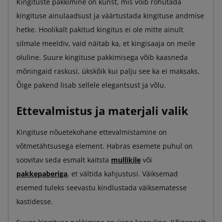
Kingituste pakkimine on kunst, mis võib rõhutada
kingituse ainulaadsust ja väärtustada kingituse andmise
hetke. Hoolikalt pakitud kingitus ei ole mitte ainult
silmale meeldiv, vaid näitab ka, et kingisaaja on meile
oluline. Suure kingituse pakkimisega võib kaasneda
mõningaid raskusi, ükskõik kui palju see ka ei maksaks.
Õige pakend lisab sellele elegantsust ja võlu.
Ettevalmistus ja materjali valik
Kingituse nõuetekohane ettevalmistamine on
võtmetähtsusega element. Habras esemete puhul on
soovitav seda esmalt kaitsta
mullikile
või
pakkepaberiga
, et vältida kahjustusi. Väiksemad
esemed tuleks seevastu kindlustada väiksematesse
kastidesse.