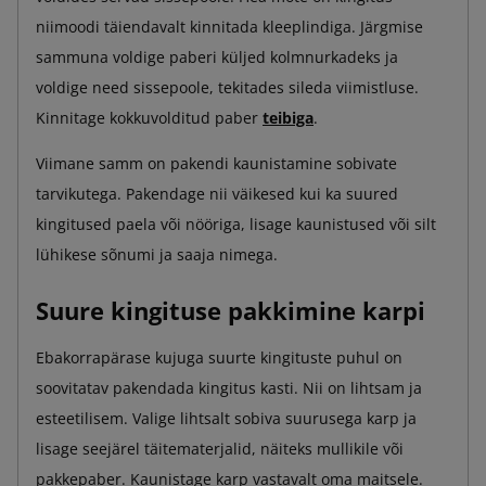
niimoodi täiendavalt kinnitada kleeplindiga. Järgmise
sammuna voldige paberi küljed kolmnurkadeks ja
voldige need sissepoole, tekitades sileda viimistluse.
Kinnitage kokkuvolditud paber
teibiga
.
Viimane samm on pakendi kaunistamine sobivate
tarvikutega. Pakendage nii väikesed kui ka suured
kingitused paela või nööriga, lisage kaunistused või silt
lühikese sõnumi ja saaja nimega.
Suure kingituse pakkimine karpi
Ebakorrapärase kujuga suurte kingituste puhul on
soovitatav pakendada kingitus kasti. Nii on lihtsam ja
esteetilisem. Valige lihtsalt sobiva suurusega karp ja
lisage seejärel täitematerjalid, näiteks mullikile või
pakkepaber. Kaunistage karp vastavalt oma maitsele.