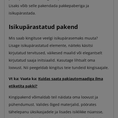
Lisaks võib selle pakendada pakkepaberiga ja
isikupärastada.
Isikupärastatud pakend
Mis saab kingituse veelgi isikupärasemaks muuta?
Lisage isikupärastatud elemente, näiteks käsitsi
kirjutatud tervitused, väikesed maalid või elegantselt
kirjutatud saaja initsiaalid. Kasutage lihtsalt oma
loovust. Nii peegeldab kingitus teie tundeid kingisaajale.
Vt ka: Vaata ka:
Kuidas saata pakiautomaadiga ilma
etiketita pakki?
Kingipakend võimaldab teil näidata oma loovust ja
pühendumust. Valides õiged materjalid, pöörates
tähelepanu üksikasjadele ja lisades isiklikke nüansse,