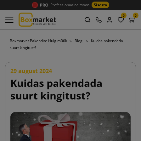
Professionaalne tsoon
Sisesta
0
0
Boxmarket Pakendite Hulgimüük
Blogi
Kuidas pakendada
suurt kingitust?
29 august 2024
Kuidas pakendada
suurt kingitust?