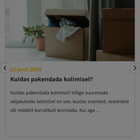
22 juuli 2024
Eelmine
Jär
Kuidas pakendada kolimisel?
Kuidas pakendada kolimisel? Kõige suuremaks
väljakutseks kolimisel on see, kuidas esemeid, seadmeid
või mööblit korralikult kinnitada. Kui aga ...