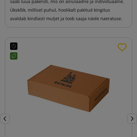
saab luua pakendi, mis on ainulaadne ja individuaalne.
Ükskõik, millisel puhul, hoolikalt pakitud kingitus
avaldab kindlasti muljet ja toob saaja näole naeratuse.
Eelmine
Jär