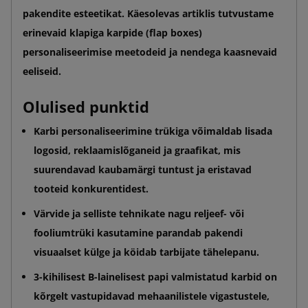
pakendite esteetikat. Käesolevas artiklis tutvustame
erinevaid klapiga karpide (flap boxes)
personaliseerimise meetodeid ja nendega kaasnevaid
eeliseid.
Olulised punktid
Karbi personaliseerimine trükiga võimaldab lisada
logosid, reklaamislõganeid ja graafikat, mis
suurendavad kaubamärgi tuntust ja eristavad
tooteid konkurentidest.
Värvide ja selliste tehnikate nagu reljeef- või
fooliumtrüki kasutamine parandab pakendi
visuaalset külge ja köidab tarbijate tähelepanu.
3-kihilisest B-lainelisest papi valmistatud karbid on
kõrgelt vastupidavad mehaanilistele vigastustele,