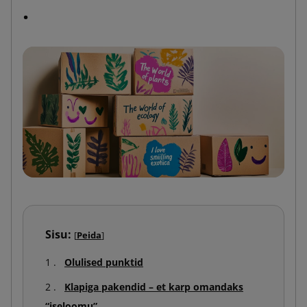
.
Sisu:
[
Peida
]
Olulised punktid
Klapiga pakendid – et karp omandaks
“iseloomu”