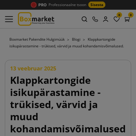
Professionaalne tsoon
Sisesta
0
0
Boxmarket Pakendite Hulgimüük
Blogi
Klappkartongide
isikupärastamine - trükised, värvid ja muud kohandamisvõimalused.
13 veebruar 2025
Klappkartongide
isikupärastamine -
trükised, värvid ja
muud
kohandamisvõimalused