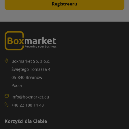
Boxmarket Sp. z o.o.
Świętego Tomasza 4
05-840 Brwinów
Poola
info@boxmarket.eu
+48 22 188 14 48
Korzyści dla Ciebie