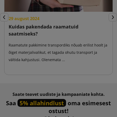
29 august 2024
Eelmine
Jär
Kuidas pakendada raamatuid
saatmiseks?
Raamatute pakkimine transpordiks nõuab erilist hoolt ja
õiget materjalivalikut, et tagada ohutu transport ja
vältida kahjustusi. Olenemata ...
Saate teavet uudiste ja kampaaniate kohta.
Saa
5% allahindlust
oma esimesest
ostust!