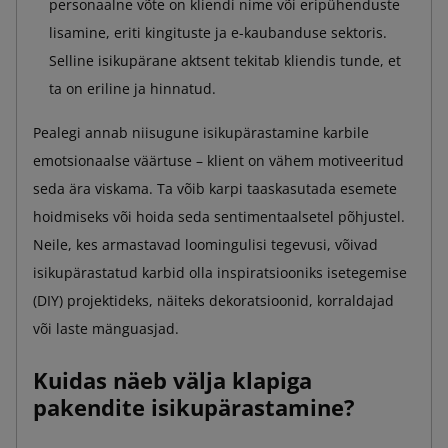
personaalne võte on kliendi nime või eripühenduste
lisamine, eriti kingituste ja e-kaubanduse sektoris.
Selline isikupärane aktsent tekitab kliendis tunde, et
ta on eriline ja hinnatud.
Pealegi annab niisugune isikupärastamine karbile
emotsionaalse väärtuse – klient on vähem motiveeritud
seda ära viskama. Ta võib karpi taaskasutada esemete
hoidmiseks või hoida seda sentimentaalsetel põhjustel.
Neile, kes armastavad loomingulisi tegevusi, võivad
isikupärastatud karbid olla inspiratsiooniks isetegemise
(DIY) projektideks, näiteks dekoratsioonid, korraldajad
või laste mänguasjad.
Kuidas näeb välja klapiga
pakendite isikupärastamine?