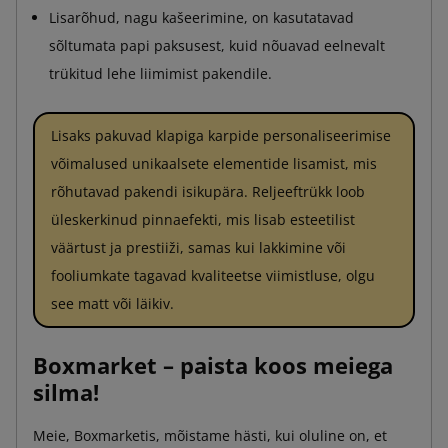
Lisarõhud, nagu kašeerimine, on kasutatavad
sõltumata papi paksusest, kuid nõuavad eelnevalt
trükitud lehe liimimist pakendile.
Lisaks pakuvad klapiga karpide personaliseerimise
võimalused unikaalsete elementide lisamist, mis
rõhutavad pakendi isikupära. Reljeeftrükk loob
üleskerkinud pinnaefekti, mis lisab esteetilist
väärtust ja prestiiži, samas kui lakkimine või
fooliumkate tagavad kvaliteetse viimistluse, olgu
see matt või läikiv.
Boxmarket – paista koos meiega
silma!
Meie, Boxmarketis, mõistame hästi, kui oluline on, et