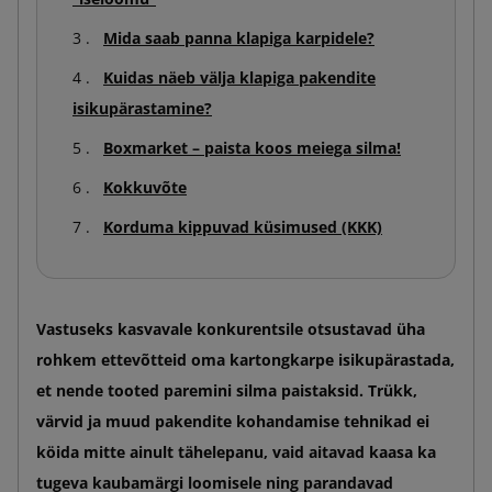
Mida saab panna klapiga karpidele?
Kuidas näeb välja klapiga pakendite
isikupärastamine?
Boxmarket – paista koos meiega silma!
Kokkuvõte
Korduma kippuvad küsimused (KKK)
Vastuseks kasvavale konkurentsile otsustavad üha
rohkem ettevõtteid oma kartongkarpe isikupärastada,
et nende tooted paremini silma paistaksid. Trükk,
värvid ja muud pakendite kohandamise tehnikad ei
köida mitte ainult tähelepanu, vaid aitavad kaasa ka
tugeva kaubamärgi loomisele ning parandavad