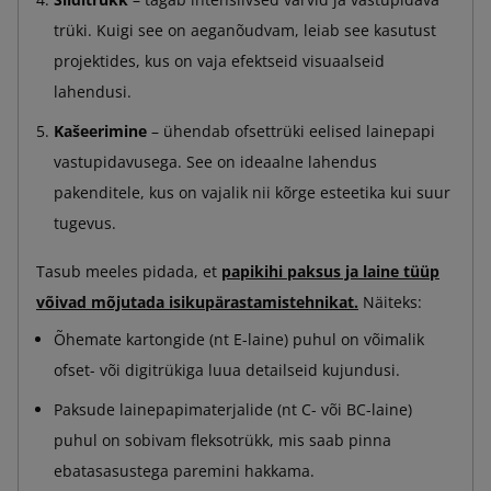
trüki. Kuigi see on aeganõudvam, leiab see kasutust
projektides, kus on vaja efektseid visuaalseid
lahendusi.
Kašeerimine
– ühendab ofsettrüki eelised lainepapi
vastupidavusega. See on ideaalne lahendus
pakenditele, kus on vajalik nii kõrge esteetika kui suur
tugevus.
Tasub meeles pidada, et
papikihi paksus ja laine tüüp
võivad mõjutada isikupärastamistehnikat.
Näiteks:
Õhemate kartongide (nt E-laine) puhul on võimalik
ofset- või digitrükiga luua detailseid kujundusi.
Paksude lainepapimaterjalide (nt C- või BC-laine)
puhul on sobivam fleksotrükk, mis saab pinna
ebatasasustega paremini hakkama.