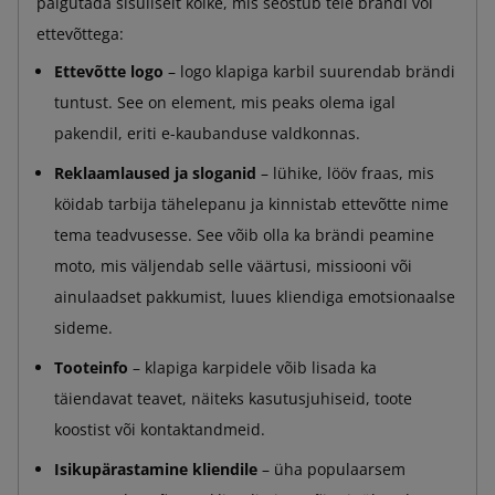
paigutada sisuliselt kõike, mis seostub teie brändi või
ettevõttega:
Ettevõtte logo
– logo klapiga karbil suurendab brändi
tuntust. See on element, mis peaks olema igal
pakendil, eriti e-kaubanduse valdkonnas.
Reklaamlaused ja sloganid
– lühike, lööv fraas, mis
köidab tarbija tähelepanu ja kinnistab ettevõtte nime
tema teadvusesse. See võib olla ka brändi peamine
moto, mis väljendab selle väärtusi, missiooni või
ainulaadset pakkumist, luues kliendiga emotsionaalse
sideme.
Tooteinfo
– klapiga karpidele võib lisada ka
täiendavat teavet, näiteks kasutusjuhiseid, toote
koostist või kontaktandmeid.
Isikupärastamine kliendile
– üha populaarsem