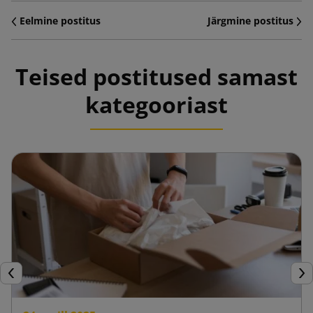
Eelmine postitus
Järgmine postitus
Teised postitused samast
kategooriast
Eelmine
Jär