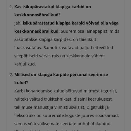
Kas isikupärastatud klapiga karbid on
keskkonnasõbralikud?
Jah,
isikupärastatud klapiga karbid võivad olla väga
keskkonnasõbralikud.
Suurem osa lainepapist, mida
kasutatakse klapiga karpides, on täielikult
taaskasutatav. Samuti kasutavad paljud ettevõtted
veepõhiseid värve, mis on keskkonnale vähem
kahjulikud.
Millised on klapiga karpide personaliseerimise
kulud?
Karbi kohandamise kulud sõltuvad mitmest tegurist,
näiteks valitud trükitehnikast, disaini keerukusest,
tellimuse mahust ja viimistlusviisist. Digitrükk ja
fleksotrükk on suuremate koguste juures soodsamad,
samas võib väiksemate seeriate puhul ühikuhind