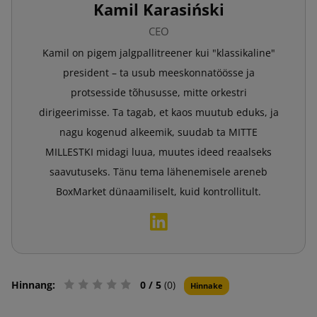
Kamil Karasiński
CEO
Kamil on pigem jalgpallitreener kui "klassikaline"
president – ta usub meeskonnatöösse ja
protsesside tõhususse, mitte orkestri
dirigeerimisse. Ta tagab, et kaos muutub eduks, ja
nagu kogenud alkeemik, suudab ta MITTE
MILLESTKI midagi luua, muutes ideed reaalseks
saavutuseks. Tänu tema lähenemisele areneb
BoxMarket dünaamiliselt, kuid kontrollitult.
Hinnang:
0
/ 5
(0)
Hinnake