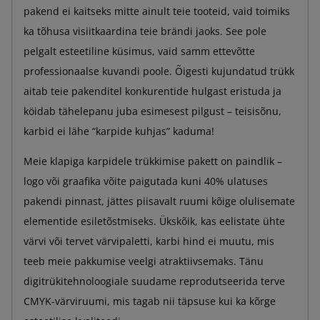
pakend ei kaitseks mitte ainult teie tooteid, vaid toimiks
ka tõhusa visiitkaardina teie brändi jaoks. See pole
pelgalt esteetiline küsimus, vaid samm ettevõtte
professionaalse kuvandi poole. Õigesti kujundatud trükk
aitab teie pakenditel konkurentide hulgast eristuda ja
köidab tähelepanu juba esimesest pilgust – teisisõnu,
karbid ei lähe “karpide kuhjas” kaduma!
Meie klapiga karpidele trükkimise pakett on paindlik –
logo või graafika võite paigutada kuni 40% ulatuses
pakendi pinnast, jättes piisavalt ruumi kõige olulisemate
elementide esiletõstmiseks. Ükskõik, kas eelistate ühte
värvi või tervet värvipaletti, karbi hind ei muutu, mis
teeb meie pakkumise veelgi atraktiivsemaks. Tänu
digitrükitehnoloogiale suudame reprodutseerida terve
CMYK-värviruumi, mis tagab nii täpsuse kui ka kõrge