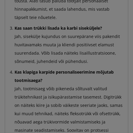
tõusta. Alati tasub paluda tootjalt personaalset
hinnapakkumist, et saada lahendus, mis vastab
täpselt teie nõuetele.
Kas saan trükki lisada ka karbi siseküljele?
Jah, sisekülje kujundus on suurepärane viis pakendit
huvitavamaks muuta ja kliendi positiivset elamust
suurendada. Võib lisada näiteks lisaillustratsioone,
sõnumeid, juhendeid või pühendusi.
Kas klapiga karpide personaliseerimine mõjutab
tootmisaega?
Jah, tootmisaeg võib pikeneda sõltuvalt valitud
trükitehnikast ja isikupärastamise tasemest. Digitrükk
on näiteks kiire ja sobib väikeste seeriate jaoks, samas
kui muud tehnikad, näiteks fleksotrükk või ofsettrükk,
nõuavad aega trükivormide valmistamiseks ja
masinate seadistamiseks. Soovitav on protsessi