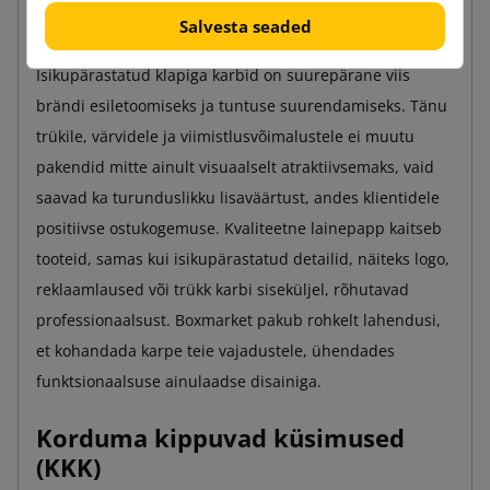
Kokkuvõte
Salvesta seaded
Isikupärastatud klapiga karbid on suurepärane viis
brändi esiletoomiseks ja tuntuse suurendamiseks. Tänu
trükile, värvidele ja viimistlusvõimalustele ei muutu
pakendid mitte ainult visuaalselt atraktiivsemaks, vaid
saavad ka turunduslikku lisaväärtust, andes klientidele
positiivse ostukogemuse. Kvaliteetne lainepapp kaitseb
tooteid, samas kui isikupärastatud detailid, näiteks logo,
reklaamlaused või trükk karbi siseküljel, rõhutavad
professionaalsust. Boxmarket pakub rohkelt lahendusi,
et kohandada karpe teie vajadustele, ühendades
funktsionaalsuse ainulaadse disainiga.
Korduma kippuvad küsimused
(KKK)