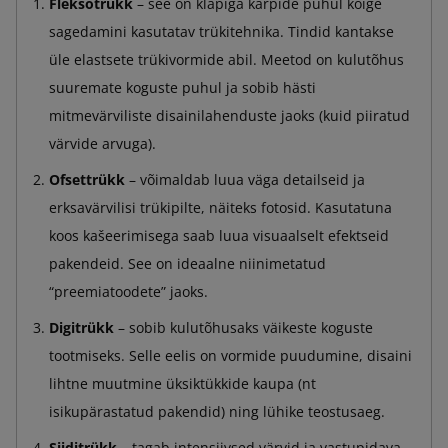
Fleksotrükk
– see on klapiga karpide puhul kõige
sagedamini kasutatav trükitehnika. Tindid kantakse
üle elastsete trükivormide abil. Meetod on kulutõhus
suuremate koguste puhul ja sobib hästi
mitmevärviliste disainilahenduste jaoks (kuid piiratud
värvide arvuga).
Ofsettrükk
– võimaldab luua väga detailseid ja
erksavärvilisi trükipilte, näiteks fotosid. Kasutatuna
koos kašeerimisega saab luua visuaalselt efektseid
pakendeid. See on ideaalne niinimetatud
“preemiatoodete” jaoks.
Digitrükk
– sobib kulutõhusaks väikeste koguste
tootmiseks. Selle eelis on vormide puudumine, disaini
lihtne muutmine üksiktükkide kaupa (nt
isikupärastatud pakendid) ning lühike teostusaeg.
Siiditrükk
– tagab intensiivsed värvid ja vastupidava