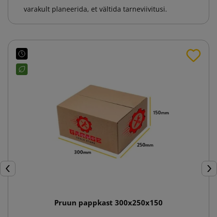
varakult planeerida, et vältida tarneviivitusi.
Eelmine
Jär
Pruun pappkast 300x250x150