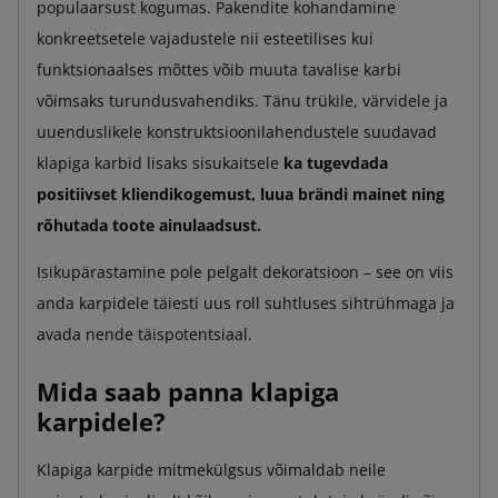
populaarsust kogumas. Pakendite kohandamine
konkreetsetele vajadustele nii esteetilises kui
funktsionaalses mõttes võib muuta tavalise karbi
võimsaks turundusvahendiks. Tänu trükile, värvidele ja
uuenduslikele konstruktsioonilahendustele suudavad
klapiga karbid lisaks sisukaitsele
ka tugevdada
positiivset kliendikogemust, luua brändi mainet ning
rõhutada toote ainulaadsust.
Isikupärastamine pole pelgalt dekoratsioon – see on viis
anda karpidele täiesti uus roll suhtluses sihtrühmaga ja
avada nende täispotentsiaal.
Mida saab panna klapiga
karpidele?
Klapiga karpide mitmekülgsus võimaldab neile