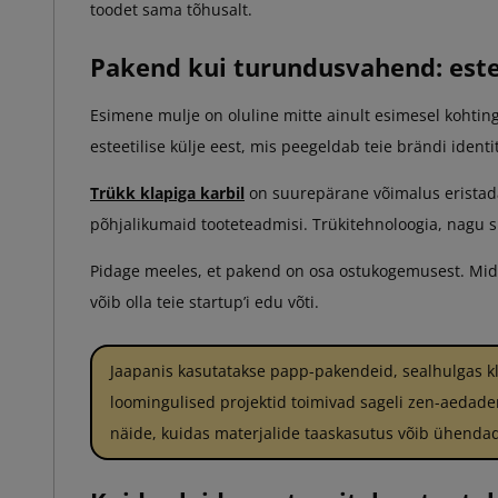
toodet sama tõhusalt.
Pakend kui turundusvahend: este
Esimene mulje on oluline mitte ainult esimesel kohting
esteetilise külje eest, mis peegeldab teie brändi ident
Trükk klapiga karbil
on suurepärane võimalus eristada
põhjalikumaid tooteteadmisi. Trükitehnoloogia, nagu sii
Pidage meeles, et pakend on osa ostukogemusest. Mida
võib olla teie startup’i edu võti.
Jaapanis kasutatakse papp-pakendeid, sealhulgas k
loomingulised projektid toimivad sageli zen-aedaden
näide, kuidas materjalide taaskasutus võib ühendada