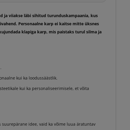
nd ja viiakse läbi sihitud turunduskampaania, kus
mivahend. Personaalne karp ei kaitse mitte üksnes
kujundada klapiga karp, mis paistaks turul silma ja
.
naalne kui ka loodussäästlik.
eetikale kui ka personaliseerimisele, et võita
es suurepärane idee, vaid ka võime luua äratuntav