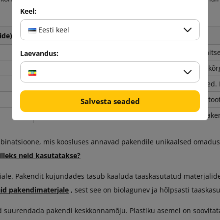
Keel:
Eesti keel
ide)
Omadused
Väga hea lööke pehmendav toime ja jäikus, sobiv kaitse
Laevandus:
Parem vastupidavus muljumisele, sobiv madalama kõr
Universaalne laine, mis ühendab A- ja B-laine eelised.
Väga õhuke laine, kasutusel kergetes pakendites ja too
Salvesta seaded
Kõige õhem laine, mida kasutatakse luksus- ja jaepaken
ombinatsioone, mis koosluses annavad pakendile unikaalsed omaduse
illeks neid kasutatakse?
le. Pakendit kujundades tasub kaaluda taaskasutatud materjalide
id pakendimaterjale
, sest see on biolagunev ja hõlpsasti taaskasu
vad suurendada pakendi keskkonnamõju. Plastiku asemel on soovitata