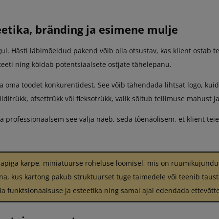
etika, bränding ja esimene mulje
ul. Hästi läbimõeldud pakend võib olla otsustav, kas klient ostab t
iteeti ning köidab potentsiaalsete ostjate tähelepanu.
 oma toodet konkurentidest. See võib tähendada lihtsat logo, kuid
ditrükk, ofsettrükk või fleksotrükk, valik sõltub tellimuse mahust ja
 professionaalsem see välja näeb, seda tõenäolisem, et klient te
lapiga karpe, miniatuurse roheluse loomisel, mis on ruumikujund
a, kus kartong pakub struktuurset tuge taimedele või teenib tausta
 funktsionaalsuse ja esteetika ning samal ajal edendada ettevõtte 