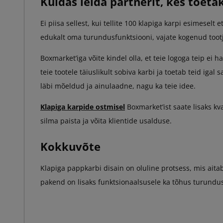
Kuidas leida partnerit, kes toeta
Ei piisa sellest, kui tellite 100 klapiga karpi esimeselt
edukalt oma turundusfunktsiooni, vajate kogenud tootj
Boxmarket’iga võite kindel olla, et teie logoga teip ei h
teie tootele täiuslikult sobiva karbi ja toetab teid iga
läbi mõeldud ja ainulaadne, nagu ka teie idee.
Klapiga karpide ostmisel
Boxmarket’ist saate lisaks kv
silma paista ja võita klientide usalduse.
Kokkuvõte
Klapiga pappkarbi disain on oluline protsess, mis aitab
pakend on lisaks funktsionaalsusele ka tõhus turund