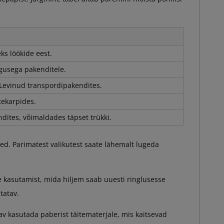
ks löökide eest.
gusega pakenditele.
 Levinud transpordipakendites.
tekarpides.
dites, võimaldades täpset trükki.
d. Parimatest valikutest saate lähemalt lugeda
 kasutamist, mida hiljem saab uuesti ringlusesse
tatav.
v kasutada paberist täitematerjale, mis kaitsevad