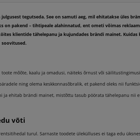
 julgusest tegutseda. See on samuti aeg, mil ehitatakse üles brä
iks on pakend – tihtipeale alahinnatud, ent ometi võimas reklaa
 köites klientide tähelepanu ja kujundades brändi mainet. Kuidas 
 soovitused.
toote mõõte, kaalu ja omadusi, näiteks õrnust või säilitustingimusi
radele ning olema keskkonnasõbralik, et pakend oleks nii funktsio
ja ehitab brändi mainet, mistõttu tasub pöörata tähelepanu nii est
edu võti
urentsitihedal turul. Sarnaste toodete ülekülluses ei taga edu üksn