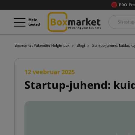
Pro
Meie
tooted
Boxmarket Pakendite Hulgimüük
Blogi
Startup-juhend: kuidas ku
12 veebruar 2025
Startup-juhend: kui