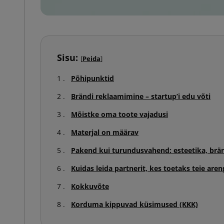
Sisu:
[
Peida
]
Põhipunktid
Brändi reklaamimine – startup’i edu võti
Mõistke oma toote vajadusi
Materjal on määrav
Pakend kui turundusvahend: esteetika, brä
Kuidas leida partnerit, kes toetaks teie aren
Kokkuvõte
Korduma kippuvad küsimused (KKK)