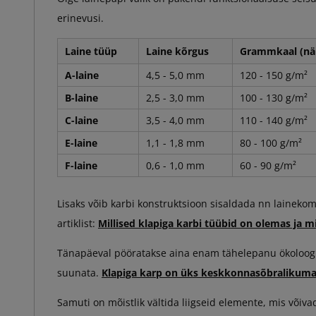
erinevusi.
Laine tüüp
Laine kõrgus
Grammkaal (nä
A-laine
4,5 - 5,0 mm
120 - 150 g/m²
B-laine
2,5 - 3,0 mm
100 - 130 g/m²
C-laine
3,5 - 4,0 mm
110 - 140 g/m²
E-laine
1,1 - 1,8 mm
80 - 100 g/m²
F-laine
0,6 - 1,0 mm
60 - 90 g/m²
Lisaks võib karbi konstruktsioon sisaldada nn lainek
artiklist:
Millised klapiga karbi tüübid on olemas ja m
Tänapäeval pööratakse aina enam tähelepanu ökoloogia
suunata.
Klapiga karp on üks keskkonnasõbralikuma
Samuti on mõistlik vältida liigseid elemente, mis või