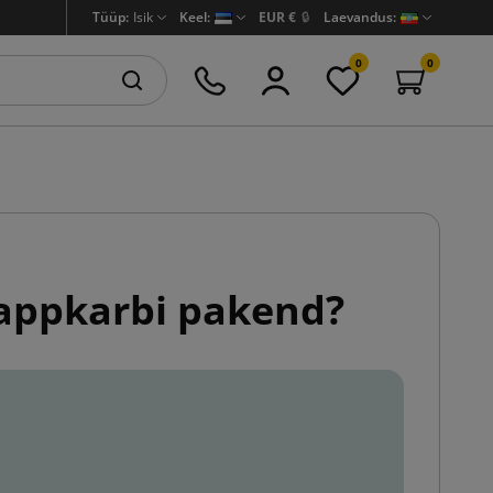
Tüüp:
Isik
Keel:
EUR €
🔒
Laevandus:
0
0
lappkarbi pakend?