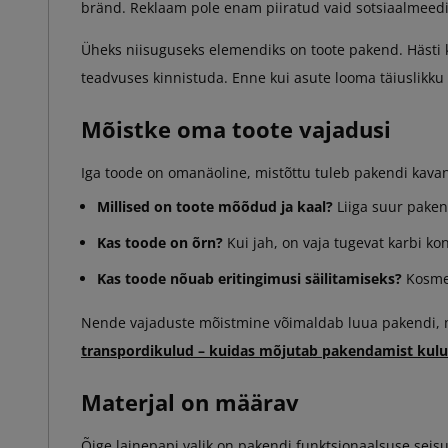
bränd. Reklaam pole enam piiratud vaid sotsiaalmeedia
Üheks niisuguseks elemendiks on toote pakend. Hästi ku
teadvuses kinnistuda. Enne kui asute looma täiuslikku ka
Mõistke oma toote vajadusi
Iga toode on omanäoline, mistõttu tuleb pakendi kavan
Millised on toote mõõdud ja kaal?
Liiga suur pakend
Kas toode on õrn?
Kui jah, on vaja tugevat karbi ko
Kas toode nõuab eritingimusi säilitamiseks?
Kosmee
Nende vajaduste mõistmine võimaldab luua pakendi, mis
transpordikulud – kuidas mõjutab pakendamist kulu
Materjal on määrav
Õige lainepapi valik on pakendi funktsionaalsuse seisuk