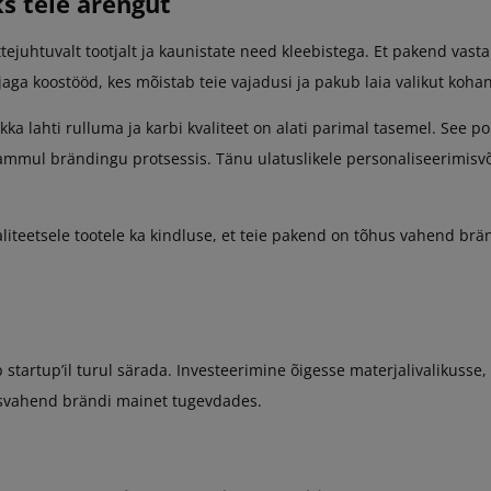
ks teie arengut
 ettejuhtuvalt tootjalt ja kaunistate need kleebistega. Et pakend vas
aga koostööd, kes mõistab teie vajadusi ja pakub laia valikut koh
akka lahti rulluma ja karbi kvaliteet on alati parimal tasemel. See po
l sammul brändingu protsessis. Tänu ulatuslikele personaliseerimisvõi
aliteetsele tootele ka kindluse, et teie pakend on tõhus vahend brä
 startup’il turul särada. Investeerimine õigesse materjalivalikusse
usvahend brändi mainet tugevdades.