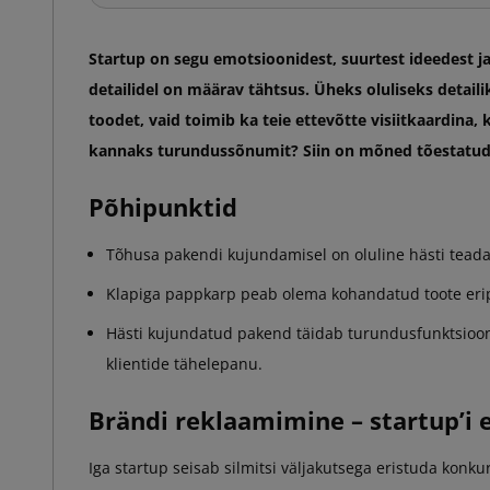
Startup on segu emotsioonidest, suurtest ideedest ja
detailidel on määrav tähtsus. Üheks oluliseks detail
toodet, vaid toimib ka teie ettevõtte visiitkaardina,
kannaks turundussõnumit? Siin on mõned tõestatud
Põhipunktid
Tõhusa pakendi kujundamisel on oluline hästi teada 
Klapiga pappkarp peab olema kohandatud toote eripä
Hästi kujundatud pakend täidab turundusfunktsiooni 
klientide tähelepanu.
Brändi reklaamimine – startup’i 
Iga startup seisab silmitsi väljakutsega eristuda konk