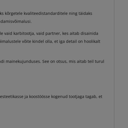
taks kõrgetele kvaliteedistandarditele ning täidaks
andamisvõimalusi.
le vaid karbitootja, vaid partner, kes aitab disainida
malustele võite kindel olla, et iga detail on hoolikalt
ndi mainekujunduses. See on otsus, mis aitab teil turul
, esteetikasse ja koostöösse kogenud tootjaga tagab, et