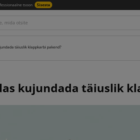
fessionaalne tsoon
Sisesta
jundada täiuslik klappkarbi pakend?
das kujundada täiuslik k