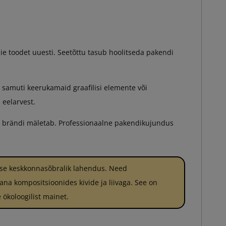
eie toodet uuesti. Seetõttu tasub hoolitseda pakendi
 samuti keerukamaid graafilisi elemente või
 eelarvest.
ie brändi mäletab. Professionaalne pakendikujundus
use keskkonnasõbralik lahendus. Need
na kompositsioonides kivide ja liivaga. See on
ökoloogilist mainet.