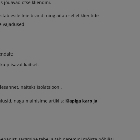
s jõuavad otse kliendini.
ab esile teie brändi ning aitab sellel klientide
de vajadused.
endalt:
u piisavat kaitset.
esannet, näiteks isolatsiooni.
lusid, nagu mainisime artiklis:
Klapiga karp ja
nepapist. Järgmine tabel aitab paremini mõista põhilisi