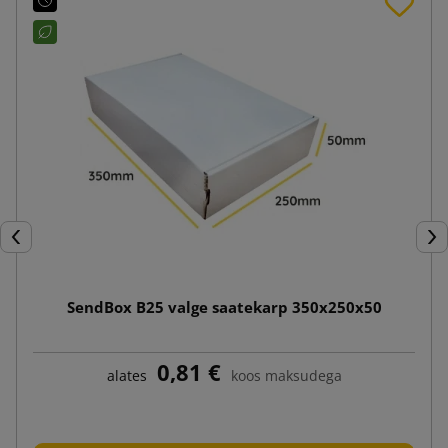
Eelmine
Jär
SendBox B25 valge saatekarp 350x250x50
0,81 €
alates
koos maksudega