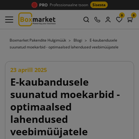
Professionaalne tsoon
Sisesta
0
0
Boxmarket Pakendite Hulgimüük
Blogi
E-kaubandusele
suunatud moekarbid - optimaalsed lahendused veebimüüjatele
23 aprill 2025
E-kaubandusele
suunatud moekarbid -
optimaalsed
lahendused
veebimüüjatele