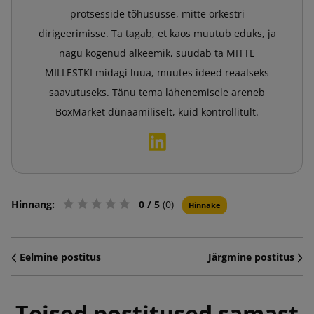
protsesside tõhususse, mitte orkestri
dirigeerimisse. Ta tagab, et kaos muutub eduks, ja
nagu kogenud alkeemik, suudab ta MITTE
MILLESTKI midagi luua, muutes ideed reaalseks
saavutuseks. Tänu tema lähenemisele areneb
BoxMarket dünaamiliselt, kuid kontrollitult.
Hinnang:
0
/ 5
(0)
Hinnake
Eelmine postitus
Järgmine postitus
Teised postitused samast