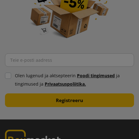
Olen lugenud ja aktsepteerin
Poodi tingimused
ja
tingimused ja
Privaatsuspoliitika.