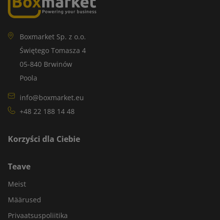
Boxmarket Sp. z o.o.
Świętego Tomasza 4
05-840 Brwinów
Poola
info@boxmarket.eu
+48 22 188 14 48
Korzyści dla Ciebie
Teave
Meist
Määrused
Privaatsuspoliitika