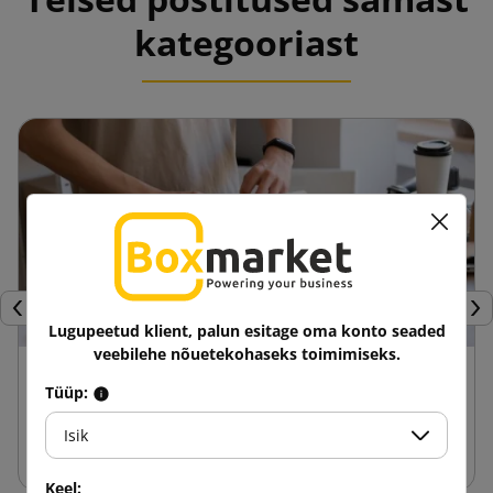
kategooriast
Eelmine
Jär
Lugupeetud klient, palun esitage oma konto seaded
veebilehe nõuetekohaseks toimimiseks.
24 aprill 2025
Tüüp:
Fasonkarbide eelised võrreldes teiste
Isik
pakenditega
Keel: