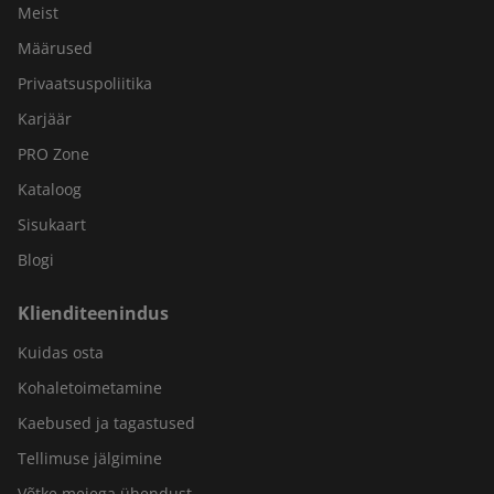
Meist
Määrused
Privaatsuspoliitika
Karjäär
PRO Zone
Kataloog
Sisukaart
Blogi
Klienditeenindus
Kuidas osta
Kohaletoimetamine
Kaebused ja tagastused
Tellimuse jälgimine
Võtke meiega ühendust