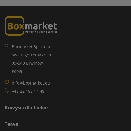
Boxmarket Sp. z o.o.
Świętego Tomasza 4
05-840 Brwinów
Poola
info@boxmarket.eu
+48 22 188 14 48
Korzyści dla Ciebie
Teave