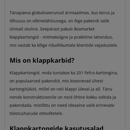
Tänapäeva globaliseerunud ärimaailmas, kus kiirus ja
tõhusus on võtmetähtsusega, on õige pakendi valik
ülimalt oluline. Seepärast pakub Boxmarket
klappkartongid - mitmekülgne ja praktiline lahendus,
mis vastab ka kõige nõudlikumate klientide vajadustele.
Mis on klappkarbid?
Klappkartongid, mida tuntakse ka 201 Fefco-kartongina,
on populaarsed pakendid, mis koosnevad ühest
kartongitükist, millel on neli klappi üleval ja all. Tänu
nende konstruktsioonile on neid lihtne kokku voltida ja
pakendada, mistõttu on need ideaalne valik erinevate
tööstusharude ettevõtetele.
Klappkartongide kasutusalad