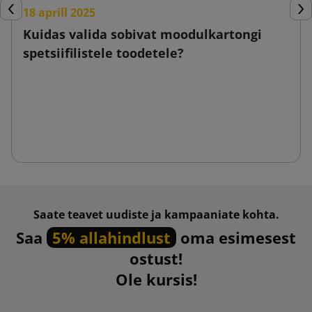
18 aprill 2025
Eelmine
Jär
Kuidas valida sobivat moodulkartongi
spetsiifilistele toodetele?
Saate teavet uudiste ja kampaaniate kohta.
Saa
5% allahindlust
oma esimesest
ostust!
Ole kursis!