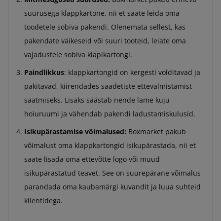
suurusega klappkartone, nii et saate leida oma
toodetele sobiva pakendi. Olenemata sellest, kas
pakendate väikeseid või suuri tooteid, leiate oma
vajadustele sobiva klapikartongi.
Paindlikkus
: klappkartongid on kergesti volditavad ja
pakitavad, kiirendades saadetiste ettevalmistamist
saatmiseks. Lisaks säästab nende lame kuju
hoiuruumi ja vähendab pakendi ladustamiskulusid.
Isikupärastamise võimalused:
Boxmarket pakub
võimalust oma klappkartongid isikupärastada, nii et
saate lisada oma ettevõtte logo või muud
isikupärastatud teavet. See on suurepärane võimalus
parandada oma kaubamärgi kuvandit ja luua suhteid
klientidega.