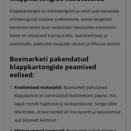
Klappkartongid on mitmekülgsed ja neid saab kasutada
mitmesuguste toodete pakkimiseks, alates kergetest
kontoritarvetest kuni raskemate tööstuslike esemeteni.
Need on ideaalsed transpordiks, ladustamiseks ja
saatmiseks, pakkudes kaupade ohutut ja tõhusat kaitset.
Boxmarketi pakendatud
klappkartongide peamised
eelised:
Kvaliteetsed materjalid:
Boxmarketi pakutavad
klappkarbid on valmistatud kvaliteetsest papist, mis
tagab nende tugevuse ja vastupidavuse. Seega võite
olla kindel, et teie tooted on transpordi ja ladustamise
ajal piisavalt kaitstud.
Mitmesugused suurused:
Boxmarket pakub erineva