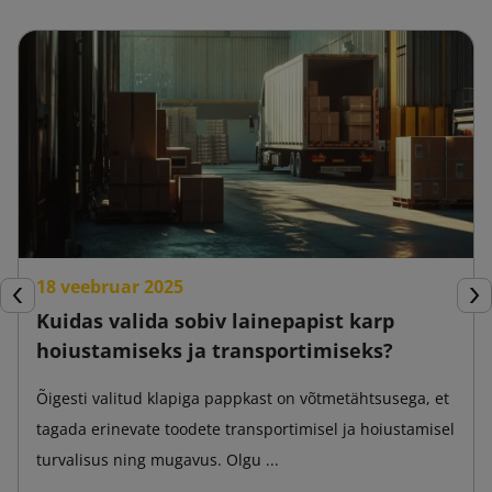
18 veebruar 2025
Eelmine
Jär
Kuidas valida sobiv lainepapist karp
hoiustamiseks ja transportimiseks?
Õigesti valitud klapiga pappkast on võtmetähtsusega, et
tagada erinevate toodete transportimisel ja hoiustamisel
turvalisus ning mugavus. Olgu ...