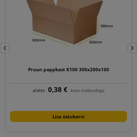
Eelmine
Jär
Pruun pappkast K100 300x200x100
0,38 €
alates
koos maksudega
Lisa ostukorvi