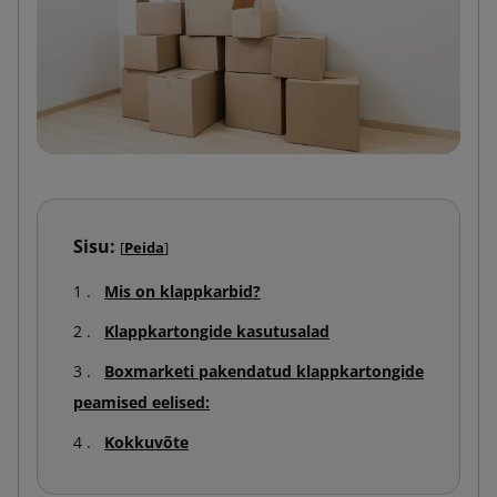
Sisu:
[
Peida
]
Mis on klappkarbid?
Klappkartongide kasutusalad
Boxmarketi pakendatud klappkartongide
peamised eelised:
Kokkuvõte