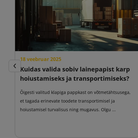
18 veebruar 2025
Kuidas valida sobiv lainepapist karp
Eelmine
hoiustamiseks ja transportimiseks?
Õigesti valitud klapiga pappkast on võtmetähtsusega,
et tagada erinevate toodete transportimisel ja
hoiustamisel turvalisus ning mugavus. Olgu ...