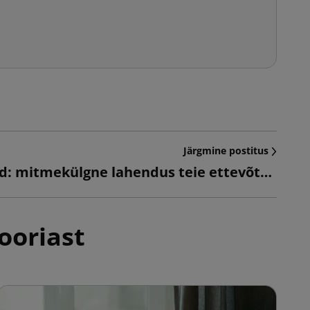
Järgmine postitus
Klappkarbid: mitmekülgne lahendus teie ettevõttele
ooriast