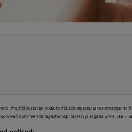
ndid, mis hõlbustavad e-kaubanduses tagasisaatmisprotsessi hald
soovivad optimeerida tagastamisprotsessi ja tagada positiivse kl
d eelised: