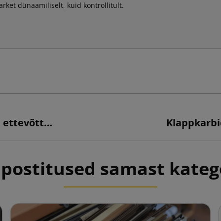
et dünaamiliselt, kuid kontrollitult.
Mõõdupakendid: ideaalne lahendus teie ettevõttele
 postitused samast kateg