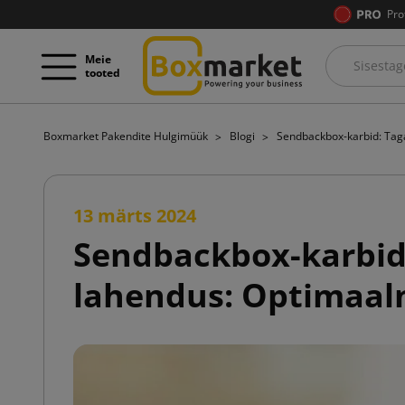
Pro
Meie
tooted
Boxmarket Pakendite Hulgimüük
Blogi
Sendbackbox-karbid: Taga
13 märts 2024
Sendbackbox-karbid:
lahendus: Optimaaln