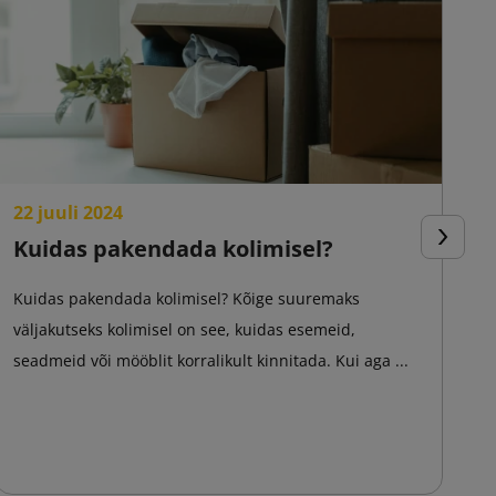
22 juuli 2024
2
Kuidas pakendada kolimisel?
L
Järgmin
m
Kuidas pakendada kolimisel? Kõige suuremaks
väljakutseks kolimisel on see, kuidas esemeid,
Kl
seadmeid või mööblit korralikult kinnitada. Kui aga ...
va
ag