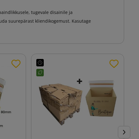
indlikkusele, tugevale disainile ja
kuda suurepärast kliendikogemust. Kasutage
Järgmin