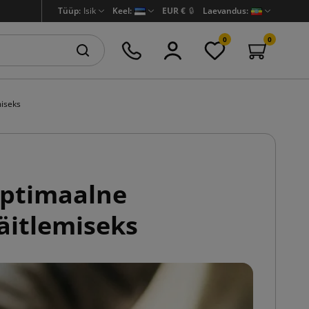
Tüüp:
Isik
Keel:
EUR €
🔒
Laevandus:
0
0
miseks
optimaalne
äitlemiseks