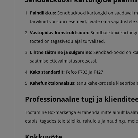
Paindlikkus:
Sendbackboxi kartongid on saadaval mit
tarvikuid või suuri esemeid, leiate oma vajadustele
Vastupidav konstruktsioon:
Sendbackboxi kartongid 
tooted on tagasivedu ajal turvalised.
Lihtne täitmine ja sulgemine
: Sendbackboxid on kon
saatmise ettevalmistusprotsessi.
Kaks standardit:
Fefco F703 ja F427
Kahefunktsionaalsus:
tänu kahekordsele kleepribale
Professionaalne tugi ja kliendite
Töötamine Boxmarketiga ei tähenda mitte ainult kvalite
etapis, tagades teie täieliku rahulolu ja naudingu meie
Kokkuvõte