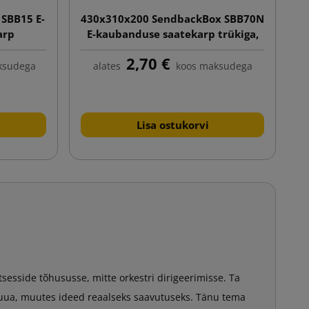
SBB15 E-
430x310x200 SendbackBox SBB70N
2
arp
E-kaubanduse saatekarp trükiga,
pelt
automaatne põhi
2,70 €
ibaga
ksudega
alates
koos maksudega
Lisa ostukorvi
sesside tõhususse, mitte orkestri dirigeerimisse. Ta
luua, muutes ideed reaalseks saavutuseks. Tänu tema