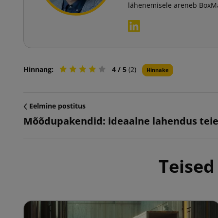
lähenemisele areneb BoxMark
Hinnang:
4
/ 5
(2)
Hinnake
Eelmine postitus
Teised