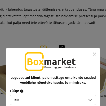
rviklik lahendus tagastuste käitlemiseks e-kaubanduses. Tänu oma pa
d ettevõtetel optimeerida tagastuste haldamise protsessi ja pak
ke, kui palju need teie ettevõtte tõhususe jaoks ära teevad!
Lugupeetud klient, palun esitage oma konto seaded
veebilehe nõuetekohaseks toimimiseks.
Tüüp:
Isik