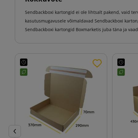
Sendbackboxi kartongid ei ole lihtsalt pakend, vaid te
kasutusmugavusele võimaldavad Sendbackboxi kartongi
Sendbackboxi kartongid Boxmarketis juba täna ja vaada
Eelmine