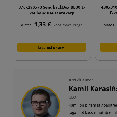
370x290x70 SendbackBox BB30 E-
430x31
kaubanduse saatekarp
E-k
automaatse põhja, topelt
aut
1,33 €
kleeplindi ja rebimisribaga
klee
alates
koos maksudega
alates
Lisa ostukorvi
Artikli autor
Kamil Karasiń
CEO
Kamil on pigem jalgpallitre
tagab, et kaos muutub eduk