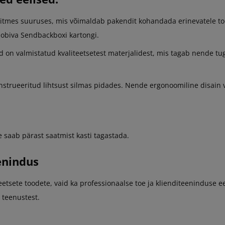
mes suuruses, mis võimaldab pakendit kohandada erinevatele toode
 sobiva Sendbackboxi kartongi.
on valmistatud kvaliteetsetest materjalidest, mis tagab nende tuge
strueeritud lihtsust silmas pidades. Nende ergonoomiline disain võ
 saab pärast saatmist kasti tagastada.
enindus
etsete toodete, vaid ka professionaalse toe ja klienditeeninduse e
 teenustest.