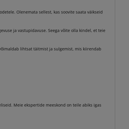
tele. Olenemata sellest, kas soovite saata väikseid
vuse ja vastupidavuse. Seega võite olla kindel, et teie
imaldab lihtsat täitmist ja sulgemist, mis kiirendab
eliseid. Meie ekspertide meeskond on teile abiks igas