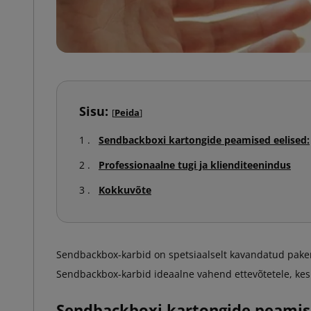
Sisu:
[
Peida
]
Sendbackboxi kartongide peamised eelised:
Professionaalne tugi ja klienditeenindus
Kokkuvõte
Sendbackbox-karbid on spetsiaalselt kavandatud pake
Sendbackbox-karbid ideaalne vahend ettevõtetele, kes 
Sendbackboxi kartongide peamise