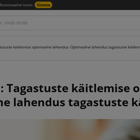
fessionaalne tsoon
Sisesta
stuste käitlemise optimaalne lahendus: Optimaalne lahendus tagastuste käitle
 Tagastuste käitlemise 
e lahendus tagastuste k