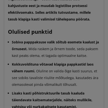
kahjustuste eest ja muudab logistilise protsessi
efektiivsemaks. Selles artiklis tutvustame, millele
tasub klapiga kasti valimisel tähelepanu pöörata.
Olulised punktid
Sobiva papppaksuse valik sõltub esemete kaalust ja
õrnusest.
Mida raskem ja õrnem toode, seda paksem
kast peaks olema, et tagada optimaalne kaitse.
Kokkuvoldituna võtavad klapiga pappkastid laos
vähem ruumi.
Oluline on valida õige kasti suurus, et
see sobiks tavaliste riiulite mõõtudega, kasutades ära
olemasolevat pinda võimalikult tõhusalt.
Lisaks kasti põhistruktuurile tasub kaaluda
täiendavate kaitsematerjalide, näiteks mullikile,
vahtsisu või nurkakaitsete kasutamist.