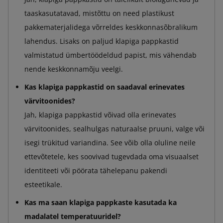
taaskasutatavad, mistõttu on need plastikust
pakkematerjalidega võrreldes keskkonnasõbralikum
lahendus. Lisaks on paljud klapiga pappkastid
valmistatud ümbertöödeldud papist, mis vähendab
nende keskkonnamõju veelgi.
Kas klapiga pappkastid on saadaval erinevates
värvitoonides?
Jah, klapiga pappkastid võivad olla erinevates
värvitoonides, sealhulgas naturaalse pruuni, valge või
isegi trükitud variandina. See võib olla oluline neile
ettevõtetele, kes soovivad tugevdada oma visuaalset
identiteeti või pöörata tähelepanu pakendi
esteetikale.
Kas ma saan klapiga pappkaste kasutada ka
madalatel temperatuuridel?