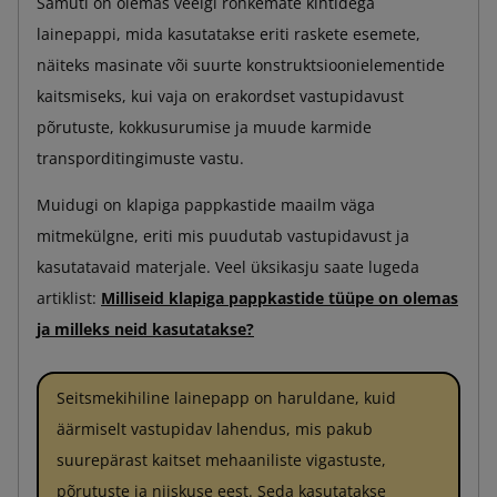
Samuti on olemas veelgi rohkemate kihtidega
lainepappi, mida kasutatakse eriti raskete esemete,
näiteks masinate või suurte konstruktsioonielementide
kaitsmiseks, kui vaja on erakordset vastupidavust
põrutuste, kokkusurumise ja muude karmide
transporditingimuste vastu.
Muidugi on klapiga pappkastide maailm väga
mitmekülgne, eriti mis puudutab vastupidavust ja
kasutatavaid materjale. Veel üksikasju saate lugeda
artiklist:
Milliseid klapiga pappkastide tüüpe on olemas
ja milleks neid kasutatakse?
Seitsmekihiline lainepapp on haruldane, kuid
äärmiselt vastupidav lahendus, mis pakub
suurepärast kaitset mehaaniliste vigastuste,
põrutuste ja niiskuse eest. Seda kasutatakse