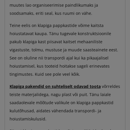
muutes lao organiseerimise paindlikumaks ja
soodsamaks, eriti seal, kus ruumi on vähe.
Teine eelis on klapiga pappkastide võime kaitsta
hoiustatavat kaupa. Tänu tugevale konstruktsioonile
pakub klapiga kast piisavat kaitset mehaaniliste
vigastuste, tolmu, mustuse ja muude saasteainete eest.
See on oluline nii transpordi ajal kui ka pikaajalisel
hoiustamisel, kus tooteid hoitakse sageli erinevates
tingimustes. Kuid see pole veel kõik.
Klapiga pakendid on suhteliselt odavad toota
võrreldes
teiste materjalidega, nagu plast või puit. Tänu laiale
saadaolevale mõõtude valikule on klapiga pappkastid
kulutõhusad, aidates vähendada transpordi- ja
hoiustamiskulusid.