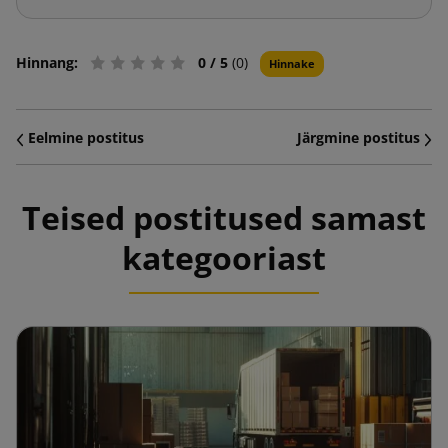
Hinnang:
0
/ 5
(0)
Hinnake
Eelmine postitus
Järgmine postitus
Teised postitused samast
kategooriast