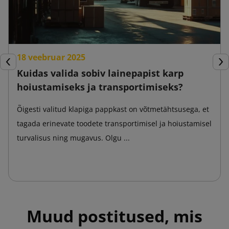
18 veebruar 2025
Eelmine
Jär
Kuidas valida sobiv lainepapist karp
hoiustamiseks ja transportimiseks?
Õigesti valitud klapiga pappkast on võtmetähtsusega, et
tagada erinevate toodete transportimisel ja hoiustamisel
turvalisus ning mugavus. Olgu ...
Muud postitused, mis