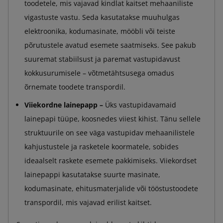
toodetele, mis vajavad kindlat kaitset mehaaniliste
vigastuste vastu. Seda kasutatakse muuhulgas
elektroonika, kodumasinate, mööbli või teiste
põrutustele avatud esemete saatmiseks. See pakub
suuremat stabiilsust ja paremat vastupidavust
kokkusurumisele – võtmetähtsusega omadus
õrnemate toodete transpordil.
Viiekordne lainepapp –
Üks vastupidavamaid
lainepapi tüüpe, koosnedes viiest kihist. Tänu sellele
struktuurile on see väga vastupidav mehaanilistele
kahjustustele ja rasketele koormatele, sobides
ideaalselt raskete esemete pakkimiseks. Viiekordset
lainepappi kasutatakse suurte masinate,
kodumasinate, ehitusmaterjalide või tööstustoodete
transpordil, mis vajavad erilist kaitset.