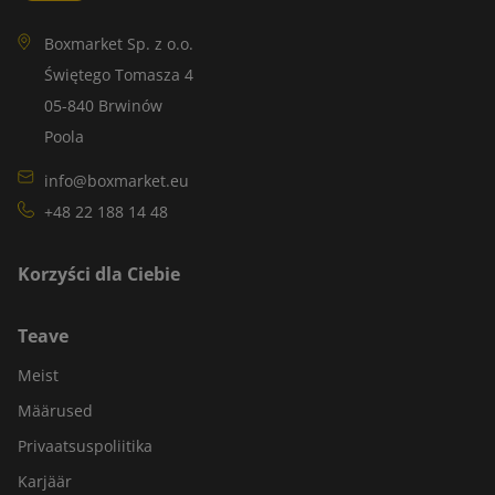
Boxmarket Sp. z o.o.
Świętego Tomasza 4
05-840 Brwinów
Poola
info@boxmarket.eu
+48 22 188 14 48
Korzyści dla Ciebie
Teave
Meist
Määrused
Privaatsuspoliitika
Karjäär