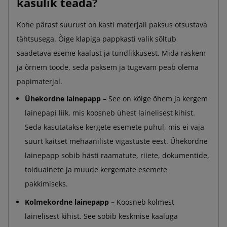
kasulik teada?
Kohe pärast suurust on kasti materjali paksus otsustava
tähtsusega. Õige klapiga pappkasti valik sõltub
saadetava eseme kaalust ja tundlikkusest. Mida raskem
ja õrnem toode, seda paksem ja tugevam peab olema
papimaterjal.
Ühekordne lainepapp –
See on kõige õhem ja kergem
lainepapi liik, mis koosneb ühest lainelisest kihist.
Seda kasutatakse kergete esemete puhul, mis ei vaja
suurt kaitset mehaaniliste vigastuste eest. Ühekordne
lainepapp sobib hästi raamatute, riiete, dokumentide,
toiduainete ja muude kergemate esemete
pakkimiseks.
Kolmekordne lainepapp –
Koosneb kolmest
lainelisest kihist. See sobib keskmise kaaluga