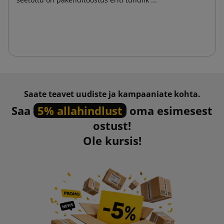
Saate teavet uudiste ja kampaaniate kohta.
Saa
5% allahindlust
oma esimesest
ostust!
Ole kursis!