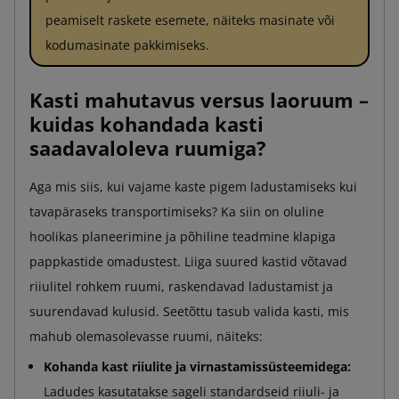
peamiselt raskete esemete, näiteks masinate või
kodumasinate pakkimiseks.
Kasti mahutavus versus laoruum –
kuidas kohandada kasti
saadavaloleva ruumiga?
Aga mis siis, kui vajame kaste pigem ladustamiseks kui
tavapäraseks transportimiseks? Ka siin on oluline
hoolikas planeerimine ja põhiline teadmine klapiga
pappkastide omadustest. Liiga suured kastid võtavad
riiulitel rohkem ruumi, raskendavad ladustamist ja
suurendavad kulusid. Seetõttu tasub valida kasti, mis
mahub olemasolevasse ruumi, näiteks:
Kohanda kast riiulite ja virnastamissüsteemidega:
Ladudes kasutatakse sageli standardseid riiuli- ja