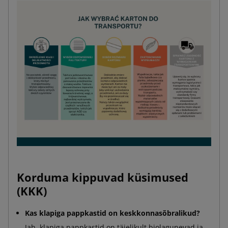
Korduma kippuvad küsimused
(KKK)
Kas klapiga pappkastid on keskkonnasõbralikud?
Jah, klapiga pappkastid on täielikult biolagunevad ja