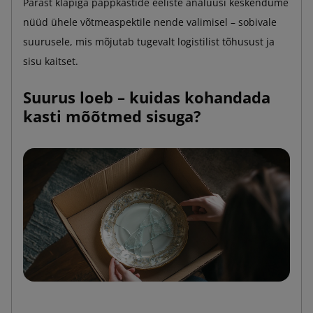
Pärast klapiga pappkastide eeliste analüüsi keskendume
nüüd ühele võtmeaspektile nende valimisel – sobivale
suurusele, mis mõjutab tugevalt logistilist tõhusust ja
sisu kaitset.
Suurus loeb – kuidas kohandada
kasti mõõtmed sisuga?