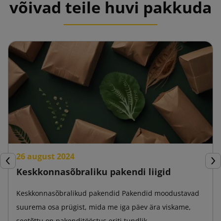
võivad teile huvi pakkuda
26 august 2024
Eelmine
Jär
Keskkonnasõbraliku pakendi liigid
Keskkonnasõbralikud pakendid Pakendid moodustavad
suurema osa prügist, mida me iga päev ära viskame,
seetõttu on pakenditööstus eriti tundlik ...