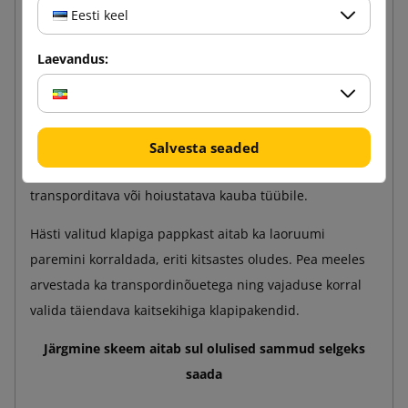
Kokkuvõte
Eesti keel
Õigesti valitud klapiga pappkast on oluline nii kaupade
Laevandus:
transportimiseks kui ka ladustamiseks. Tähtis on leida
õige suurus ja papi paksus ning kasutada täitematerjale,
et tagada turvalisus ja samas minimeerida kulusid.
Ühe-, kolme- ja viiekihiline papp erinevad
Salvesta seaded
vastupidavuselt, võimaldades kohandada kasti vastavalt
transporditava või hoiustatava kauba tüübile.
Hästi valitud klapiga pappkast aitab ka laoruumi
paremini korraldada, eriti kitsastes oludes. Pea meeles
arvestada ka transpordinõuetega ning vajaduse korral
valida täiendava kaitsekihiga klapipakendid.
Järgmine skeem aitab sul olulised sammud selgeks
saada