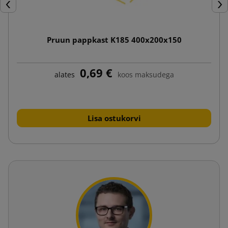
Eelmine
Jär
Pruun pappkast K185 400x200x150
0,69 €
alates
koos maksudega
Lisa ostukorvi