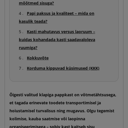
mõõtmed sisuga?
Papi paksus ja kvaliteet – mida on
kasulik teada?
Kasti mahutavus versus laoruum –
kuidas kohandada kasti saadavaloleva
ruumiga?
Kokkuvõte
Korduma kippuvad küsimused (KKK)
Õigesti valitud klapiga pappkast on võtmetähtsusega,
et tagada erinevate toodete transportimisel ja
hoiustamisel turvalisus ning mugavus. Olgu tegemist
kolimise, kauba saatmise või laopinna
organiseerimisega – sobiv kast kaitseb sisu