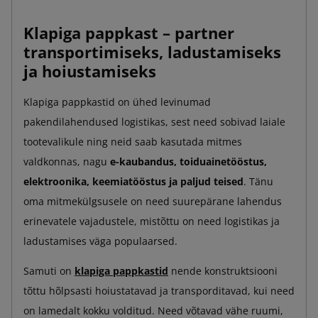
Klapiga pappkast – partner
transportimiseks, ladustamiseks
ja hoiustamiseks
Klapiga pappkastid on ühed levinumad
pakendilahendused logistikas, sest need sobivad laiale
tootevalikule ning neid saab kasutada mitmes
valdkonnas, nagu
e-kaubandus, toiduainetööstus,
elektroonika, keemiatööstus ja paljud teised
. Tänu
oma mitmekülgsusele on need suurepärane lahendus
erinevatele vajadustele, mistõttu on need logistikas ja
ladustamises väga populaarsed.
Samuti on
klapiga pappkastid
nende konstruktsiooni
tõttu hõlpsasti hoiustatavad ja transporditavad, kui need
on lamedalt kokku volditud. Need võtavad vähe ruumi,