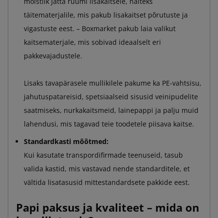
mõistlik jätta ruumi lisakaitsele, näiteks
täitematerjalile, mis pakub lisakaitset põrutuste ja
vigastuste eest. – Boxmarket pakub laia valikut
kaitsematerjale, mis sobivad ideaalselt eri
pakkevajadustele.
Lisaks tavapärasele mullikilele pakume ka PE-vahtsisu,
jahutuspatareisid, spetsiaalseid sisusid veinipudelite
saatmiseks, nurkakaitsmeid, lainepappi ja palju muid
lahendusi, mis tagavad teie toodetele piisava kaitse.
Standardkasti mõõtmed:
Kui kasutate transpordifirmade teenuseid, tasub
valida kastid, mis vastavad nende standarditele, et
vältida lisatasusid mittestandardsete pakkide eest.
Papi paksus ja kvaliteet – mida on