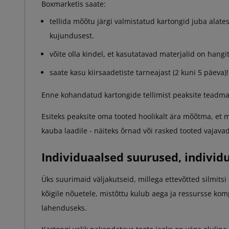
Boxmarketis saate:
tellida mõõtu järgi valmistatud kartongid juba alate
kujundusest.
võite olla kindel, et kasutatavad materjalid on hangi
saate kasu kiirsaadetiste tarneajast (2 kuni 5 päeva)!
Enne kohandatud kartongide tellimist peaksite teadm
Esiteks peaksite oma tooted hoolikalt ära mõõtma, et m
kauba laadile - näiteks õrnad või rasked tooted vajav
Individuaalsed suurused, individ
Üks suurimaid väljakutseid, millega ettevõtted silmits
kõigile nõuetele, mistõttu kulub aega ja ressursse 
lahenduseks.