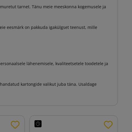
 ja muretut tarnet. Tänu meie meeskonna kogemusele ja
Meie eesmärk on pakkuda igakülgset teenust, mille
personaalsele lähenemisele, kvaliteetsetele toodetele ja
ohandatud kartongide valikut juba täna. Usaldage