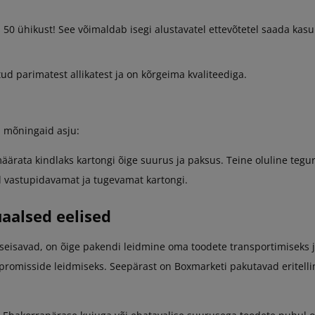
s 50 ühikust! See võimaldab isegi alustavatel ettevõtetel saada ka
tud parimatest allikatest ja on kõrgeima kvaliteediga.
a mõningaid asju:
äärata kindlaks kartongi õige suurus ja paksus. Teine oluline tegur
ad vastupidavamat ja tugevamat kartongi.
uaalsed eelised
i seisavad, on õige pakendi leidmine oma toodete transportimiseks 
kompromisside leidmiseks. Seepärast on Boxmarketi pakutavad eri