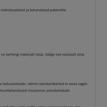
su individuaalsest ja kohandatud pakendite
 on kartongi materjali tüüp. Valige see vastavalt oma
ja ladustamiseks. Valmis standardkarbid ei vasta sageli
tellimuselahendused muutumas asendamatuks