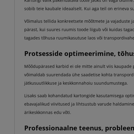
Kartongi valik pakendatava toote jaoks on väga oluline
sobib teie kaubale ideaalselt. Kui aga teil on erineva 
Võimalus tellida konkreetsete mõõtmete ja vajaduste j
pärast, kui suures ruumis toode liigub või kuidas taga
tagades tõhusa ruumikasutuse laos või transpordivahe
Protsesside optimeerimine, tõh
Mõõdupärased karbid ei ole mitte ainult viis kaupade 
võimaldab suurendada ühe saadetise kohta transpordi
jätkusuutlikkuse ja keskkonnahoiu suundumustega.
Lisaks saab kohandatud kartongide kasutamisega opt
ebavajalikud viivitused ja lihtsustub varude haldamin
ärikeskkonnas edu võti.
Professionaalne teenus, problee