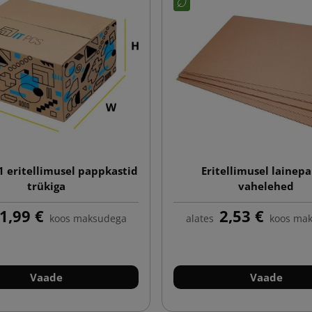
1 eritellimusel pappkastid
Eritellimusel lainepa
trükiga
vahelehed
1,99 €
2,53 €
koos maksudega
alates
koos ma
Vaade
Vaade