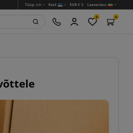
Tüüp:
Isik
Keel:
EUR €
🔒
Laevandus:
0
0
võttele