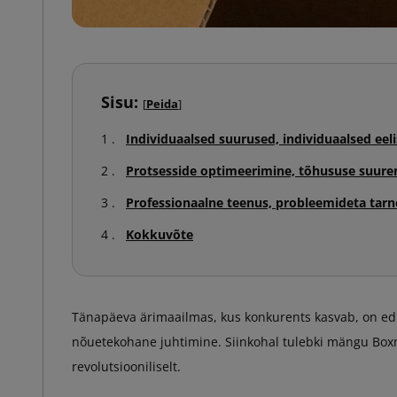
Sisu:
[
Peida
]
Individuaalsed suurused, individuaalsed eel
Protsesside optimeerimine, tõhususe suur
Professionaalne teenus, probleemideta tarn
Kokkuvõte
Tänapäeva ärimaailmas, kus konkurents kasvab, on edu
nõuetekohane juhtimine. Siinkohal tulebki mängu Boxm
revolutsiooniliselt.