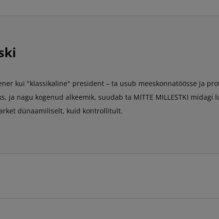
ski
ener kui "klassikaline" president – ta usub meeskonnatöösse ja prot
s, ja nagu kogenud alkeemik, suudab ta MITTE MILLESTKI midagi 
et dünaamiliselt, kuid kontrollitult.