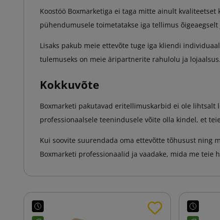
Koostöö Boxmarketiga ei taga mitte ainult kvaliteetse
pühendumusele toimetatakse iga tellimus õigeaegselt j
Lisaks pakub meie ettevõte tuge iga kliendi individuaa
tulemuseks on meie äripartnerite rahulolu ja lojaalsus
Kokkuvõte
Boxmarketi pakutavad eritellimuskarbid ei ole lihtsalt 
professionaalsele teenindusele võite olla kindel, et tei
Kui soovite suurendada oma ettevõtte tõhusust ning m
Boxmarketi professionaalid ja vaadake, mida me teie 