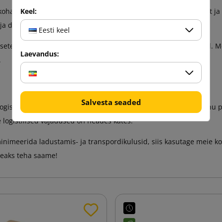
t kohandatud kartongi, vaid ka professionaalset klienditeenindust
Keel:
a detailidele tähelepanu pöörates kohale.
Eesti keel
lsetele vajadustele vastavate kartongide suuruse ja tüübi valikul. 
Laevandus:
.
Salvesta seaded
logistiline lahendus, vaid investeering teie ettevõtte edusse. Tänu 
e logistilised vajadused on heades kätes.
inimeerida ladustamis- ja transpordikulusid, siis kasutage meie k
heaks teha saame!