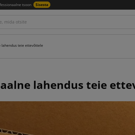
fessionaalne tsoon
Sisesta
lahendus teie ettevõttele
alne lahendus teie ette