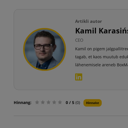
Artikli autor
Kamil Karasiń
CEO
Kamil on pigem jalgpallitre
tagab, et kaos muutub eduk
lähenemisele areneb BoxMark
Hinnang:
0
/ 5
(0)
Hinnake