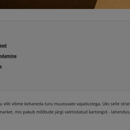
ised
endamine
e
 võti võime kohaneda turu muutuvate vajadustega. Üks selle strat
arket, mis pakub mõõtude järgi valmistatud kartongid - lahendus,