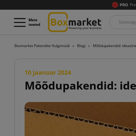
Pro
Meie
tooted
Boxmarket Pakendite Hulgimüük
Blogi
Mõõdupakendid: ideaalne 
10 jaanuar 2024
Mõõdupakendid: idea