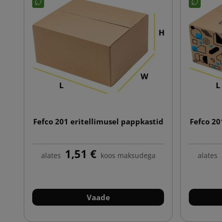
Fefco 201 eritellimusel pappkastid
Fefco 20
1,51 €
alates
koos maksudega
alates
Vaade