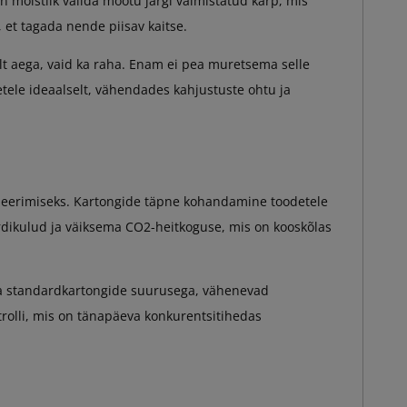
 mõistlik valida mõõtu järgi valmistatud karp, mis
, et tagada nende piisav kaitse.
lt aega, vaid ka raha. Enam ei pea muretsema selle
etele ideaalselt, vähendades kahjustuste ohtu ja
timeerimiseks. Kartongide täpne kohandamine toodetele
dikulud ja väiksema CO2-heitkoguse, mis on kooskõlas
ma standardkartongide suurusega, vähenevad
rolli, mis on tänapäeva konkurentsitihedas