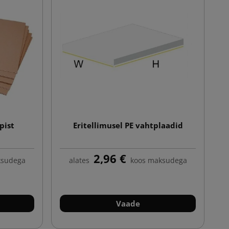
pist
Eritellimusel PE vahtplaadid
2,96 €
ksudega
alates
koos maksudega
Vaade