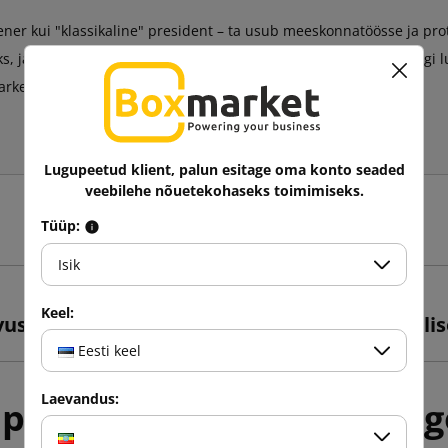
ener kui "klassikaline" president – ta usub meeskonnatöösse ja prot
s, ja nagu kogenud alkeemik, suudab ta MITTE MILLESTKI midagi 
et dünaamiliselt, kuid kontrollitult.
Lugupeetud klient, palun esitage oma konto seaded
veebilehe nõuetekohaseks toimimiseks.
Tüüp:
Isik
Keel:
vust?
Eesti keel
Laevandus:
 postitused samast kateg