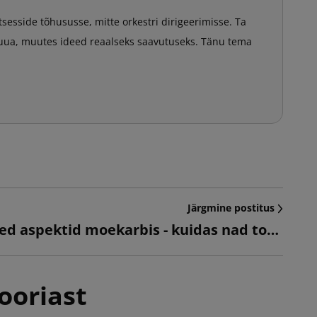
sesside tõhususse, mitte orkestri dirigeerimisse. Ta
luua, muutes ideed reaalseks saavutuseks. Tänu tema
Järgmine postitus
Ökoloogilised aspektid moekarbis - kuidas nad toetavad jätkusuutlikku arengut?
ooriast