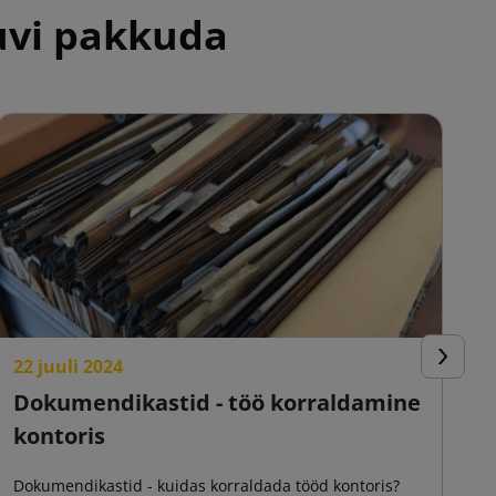
huvi pakkuda
22 juuli 2024
2
Järgmin
Dokumendikastid - töö korraldamine
L
kontoris
m
Dokumendikastid - kuidas korraldada tööd kontoris?
Kl