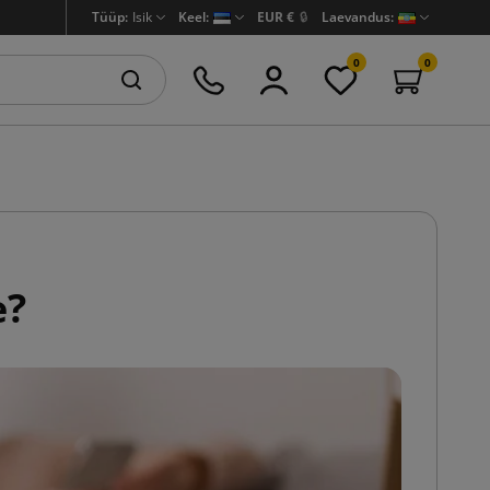
Tüüp:
Isik
Keel:
EUR €
🔒
Laevandus:
0
0
e?