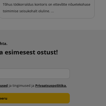
Tõhus töökorraldus kontoris on ettevõtte nõuetekohase
va
toimimise seisukohalt oluline. ...
ag
hta.
 esimesest ostust!
mused
ja tingimused ja
Privaatsuspoliitika.