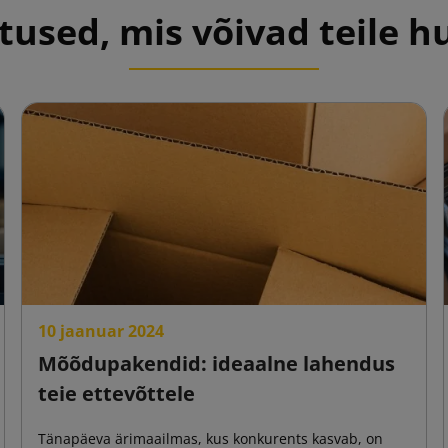
used, mis võivad teile 
10 jaanuar 2024
Mõõdupakendid: ideaalne lahendus
teie ettevõttele
Tänapäeva ärimaailmas, kus konkurents kasvab, on