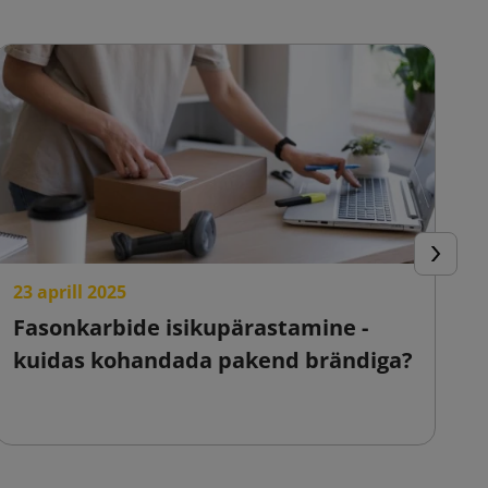
Järgmin
23 aprill 2025
23
Fasonkarbide isikupärastamine -
E
kuidas kohandada pakend brändiga?
m
l