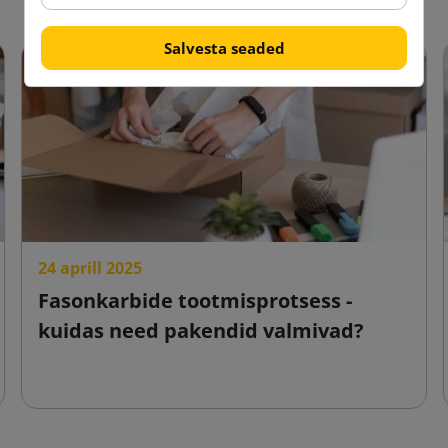
Salvesta seaded
24 aprill 2025
Fasonkarbide tootmisprotsess -
kuidas need pakendid valmivad?