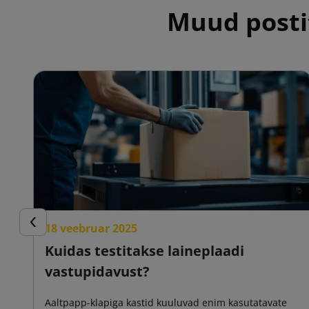
Muud postit
18 veebruar 2025
Eelmine
Kuidas testitakse laineplaadi
vastupidavust?
Aaltpapp-klapiga kastid kuuluvad enim kasutatavate