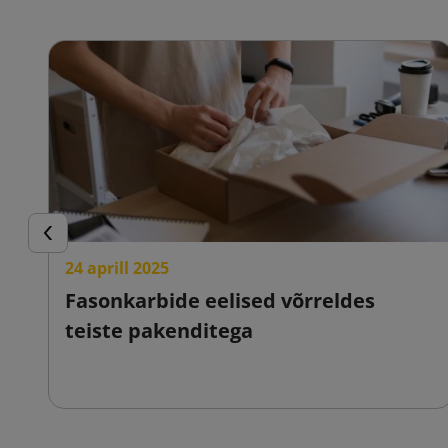
Eelmine
24 aprill 2025
Fasonkarbide eelised võrreldes
teiste pakenditega