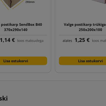
 postikarp SendBox B40
Valge postikarp trükiga
370x290x140
250x200x100
1,14 €
1,25 €
koos maksudega
alates
koos ma
Lisa ostukorvi
Lisa ostukorvi
ski