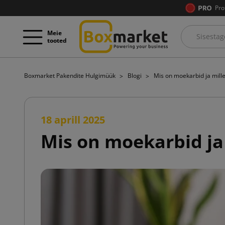
Pro
Meie
tooted
Boxmarket Pakendite Hulgimüük
Blogi
Mis on moekarbid ja mill
18 aprill 2025
Mis on moekarbid ja