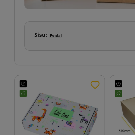
Sisu:
[
Peida
]