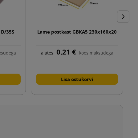
Järgmin
 D/35S
Lame postkast GBKA5 230x160x20
V
0,21 €
ksudega
alates
koos maksudega
Lisa ostukorvi