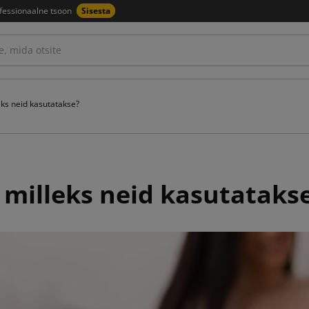
fessionaalne tsoon
Sisesta
eks neid kasutatakse?
 milleks neid kasutataks