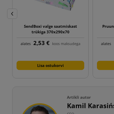
Eelmine
SendBoxi valge saatmiskast
Pruun
trükiga 370x290x70
2,53 €
alates
koos maksudega
alates
Lisa ostukorvi
Artikli autor
Kamil Karasiń
CEO