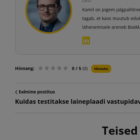
Kamil on pigem jalgpallitre
tagab, et kaos muutub eduk
lähenemisele areneb BoxMark
Hinnang:
0
/ 5
(0)
Hinnake
Eelmine postitus
Kuidas testitakse laineplaadi vastupida
Teised