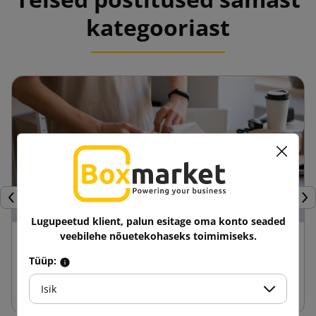
kategooriast
Eelmine
Jär
Lugupeetud klient, palun esitage oma konto seaded
veebilehe nõuetekohaseks toimimiseks.
24 aprill 2025
Fasonkarbide eelised võrreldes teiste
Tüüp:
pakenditega
Isik