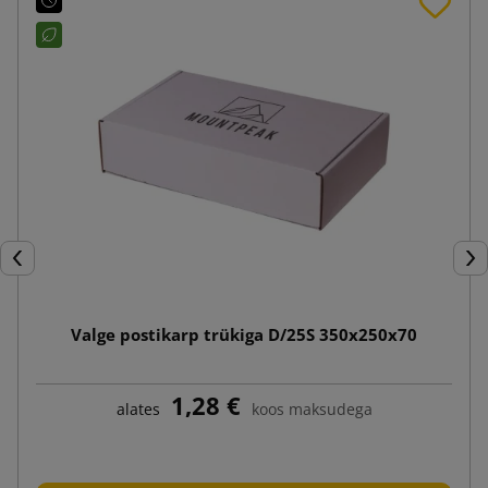
Eelmine
Jär
Valge postikarp trükiga D/25S 350x250x70
1,28 €
alates
koos maksudega