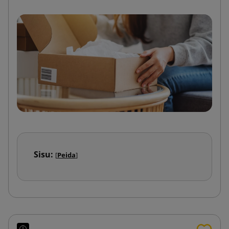
Sisu:
[
Peida
]