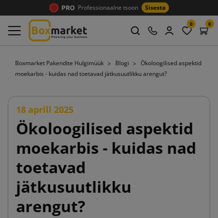
Professionaalne tsoon
Sisesta
0
0
Boxmarket Pakendite Hulgimüük
Blogi
Ökoloogilised aspektid
moekarbis - kuidas nad toetavad jätkusuutlikku arengut?
18 aprill 2025
Ökoloogilised aspektid
moekarbis - kuidas nad
toetavad
jätkusuutlikku
arengut?