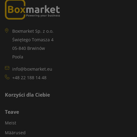
Boxmarket Sp. z o.o.
Świętego Tomasza 4
05-840 Brwinów
Poola
info@boxmarket.eu
+48 22 188 14 48
Korzyści dla Ciebie
Teave
Meist
Määrused