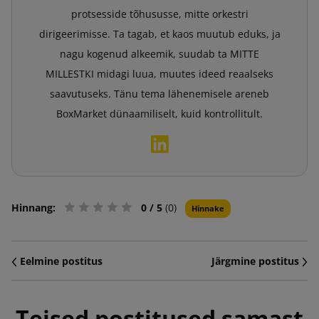
protsesside tõhususse, mitte orkestri
dirigeerimisse. Ta tagab, et kaos muutub eduks, ja
nagu kogenud alkeemik, suudab ta MITTE
MILLESTKI midagi luua, muutes ideed reaalseks
saavutuseks. Tänu tema lähenemisele areneb
BoxMarket dünaamiliselt, kuid kontrollitult.
Hinnang:
0
/ 5
(0)
Hinnake
Eelmine postitus
Järgmine postitus
Teised postitused samast