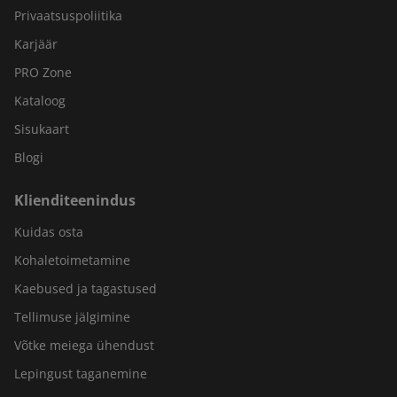
Privaatsuspoliitika
Karjäär
PRO Zone
Kataloog
Sisukaart
Blogi
Klienditeenindus
Kuidas osta
Kohaletoimetamine
Kaebused ja tagastused
Tellimuse jälgimine
Võtke meiega ühendust
Lepingust taganemine