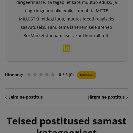
dirigeerimisse. Ta tagab, et kaos muutub eduks, ja
nagu kogenud alkeemik, suudab ta MITTE
MILLESTKI midagi luua, muutes ideed reaalseks
saavutuseks. Tänu tema lähenemisele areneb
BoxMarket dünaamiliselt, kuid kontrollitult.
Hinnang:
0
/ 5
(0)
Hinnake
Eelmine postitus
Järgmine postitus
Teised postitused samast
kategooriast