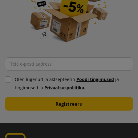
Olen lugenud ja aktsepteerin
Poodi tingimused
ja
tingimused ja
Privaatsuspoliitika.