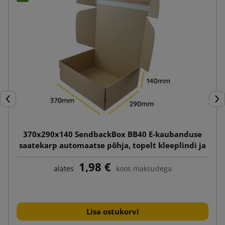
Eelmine
Jär
370x290x140 SendbackBox BB40 E-kaubanduse
saatekarp automaatse põhja, topelt kleeplindi ja
rebimisribaga
1,98 €
alates
koos maksudega
Lisa ostukorvi