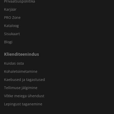
Privaatsuspoliitika
Karjäär
PRO Zone
Kataloog
Sisukaart
Blogi
Klienditeenindus
Kuidas osta
Kohaletoimetamine
Kaebused ja tagastused
Tellimuse jälgimine
Võtke meiega ühendust
Lepingust taganemine