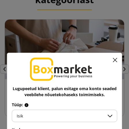
Eelmine
Jär
24 aprill 2025
Lugupeetud klient, palun esitage oma konto seaded
veebilehe nõuetekohaseks toimimiseks.
Fasonkarbide eelised võrreldes teiste
pakenditega
Tüüp:
Isik