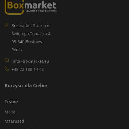
Boxmarket Sp. z o.o.
Świętego Tomasza 4
05-840 Brwinów
Poola
info@boxmarket.eu
+48 22 188 14 48
Korzyści dla Ciebie
Teave
Meist
Määrused