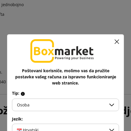
, jednobojno
fta
Poštovani korisniče, molimo vas da pružite
m.
postavke vašeg računa za ispravno funkcioniranje
040
web stranice.
Tip:
Osoba
žda će Vam se i ovo svidj
Jezik:
Hrvatski