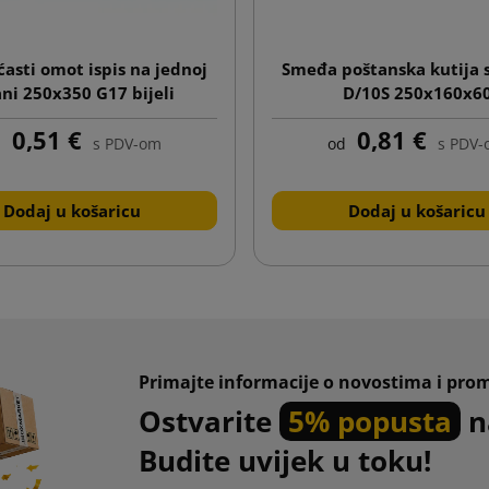
asti omot ispis na jednoj
Smeđa poštanska kutija 
ani 250x350 G17 bijeli
D/10S 250x160x6
0,51 €
0,81 €
d
s PDV-om
od
s PDV
Dodaj u košaricu
Dodaj u košaricu
Primajte informacije o novostima i pro
Ostvarite
5% popusta
n
Budite uvijek u toku!