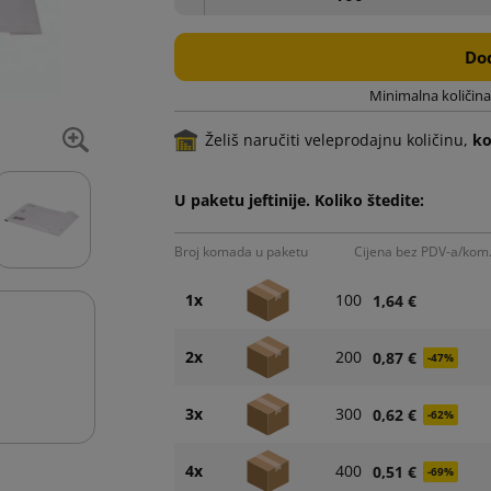
Dod
Minimalna količina
Želiš naručiti veleprodajnu količinu,
ko
U paketu jeftinije. Koliko štedite:
Broj komada u paketu
Cijena bez PDV-a/kom
1x
100
1,64 €
2x
200
0,87 €
-47%
3x
300
0,62 €
-62%
4x
400
0,51 €
-69%