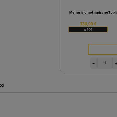
Mehurić omot ispisane na jed
Topl
336,00 €
x 100
−
tci