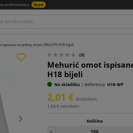
na profesionalaca
Unesi
ispisane na jednoj strani 290x370 H18 bijeli
(0)
Mehurić omot ispisane
H18 bijeli
Na skladištu
|
Referenca:
H18-WP
2,01 €
bruto/kom.
1,64 €
neto/kom.
Količina
Dalje
−