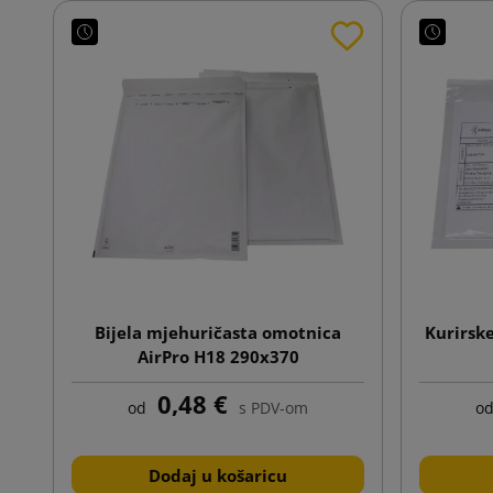
Bijela mjehuričasta omotnica
Kurirsk
AirPro H18 290x370
0,48 €
od
s PDV-om
o
Dodaj u košaricu