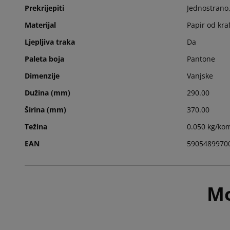
Prekrijepiti
Jednostrano
Materijal
Papir od kra
Ljepljiva traka
Da
Paleta boja
Pantone
Dimenzije
Vanjske
Dužina (mm)
290.00
Širina (mm)
370.00
Težina
0.050 kg/ko
EAN
5905489970
Mo