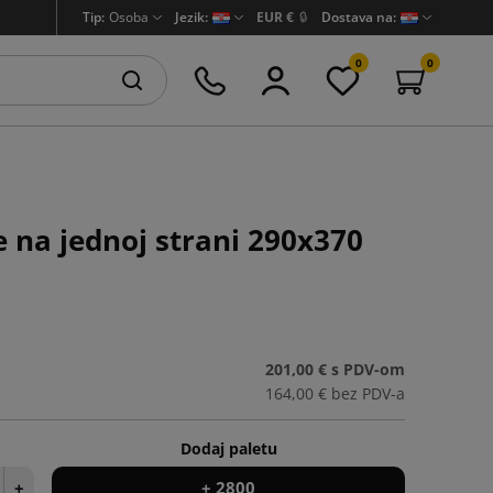
Tip:
Osoba
Jezik:
EUR €
🔒
Dostava na:
0
0
 na jednoj strani 290x370
201,00 €
s PDV-om
164,00 €
bez PDV-a
Dodaj paletu
+
+ 2800