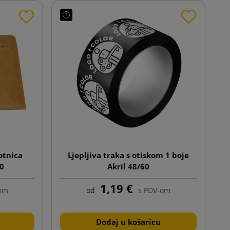
tnica
Ljepljiva traka s otiskom 1 boje
0
Akril 48/60
1,19 €
-om
od
s PDV-om
Dodaj u košaricu