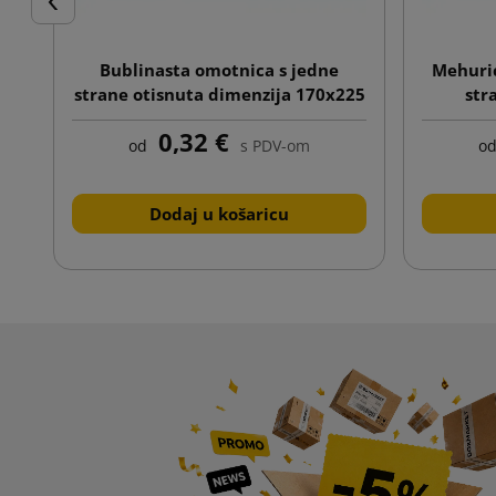
Prije
Bublinasta omotnica s jedne
Mehurić
strane otisnuta dimenzija 170x225
str
C13 bijela
0,32 €
od
s PDV-om
o
Dodaj u košaricu