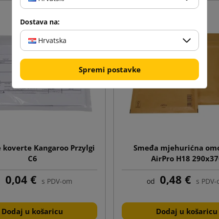
Dostava na:
Hrvatska
Spremi postavke
e koverte Kangaroo Przylgi
Smeđa mjehurićna omo
C6
AirPro H18 290x37
0,04 €
0,48 €
d
s PDV-om
od
s PDV
Dodaj u košaricu
Dodaj u košaricu