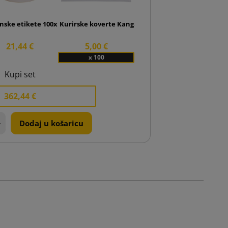
noj strani 290x370 H18 bijeli
inske etikete 100x150 rola 500 kom.
Kurirske koverte Kangaroo Przylgi C6
21,44 €
5,00 €
x 100
Kupi set
362,44 €
+
Dodaj u košaricu