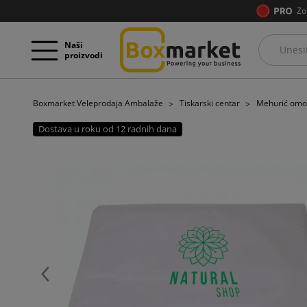
Zo
Naši
proizvodi
Boxmarket Veleprodaja Ambalaže
Tiskarski centar
Mehurić omot 
Dostava u roku od 12 radnih dana
Prije