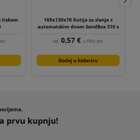
Dalje
s tiskom
169x130x70 Kutija za slanje s
0
automatskim dnom SendBox S10 s
tiskom
0,57 €
-om
od
s PDV-om
Dodaj u košaricu
mocijama.
a prvu kupnju!