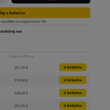
aj u košaricu
 narudžbe za ovaj proizvod: 100.
ntaktiraj nas
.
Ukupno s PDV-om
U košaricu
201,00 €
U košaricu
214,00 €
U košaricu
228,00 €
U košaricu
252,00 €