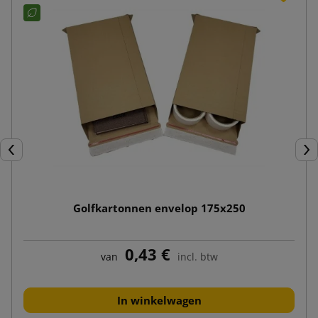
Vorige
Vol
Golfkartonnen envelop 175x250
0,43 €
van
incl. btw
In winkelwagen