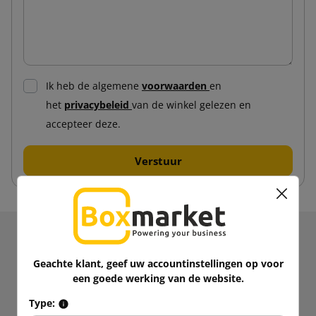
Ik heb de algemene
voorwaarden
en
het
privacybeleid
van de winkel gelezen en
accepteer deze.
Ontvang informatie over nieuws en promoties.
Krijg
5% korting
op je eerste
Geachte klant, geef uw accountinstellingen op voor
een goede werking van de website.
aankoop!
Blijf op de hoogte!
Type: