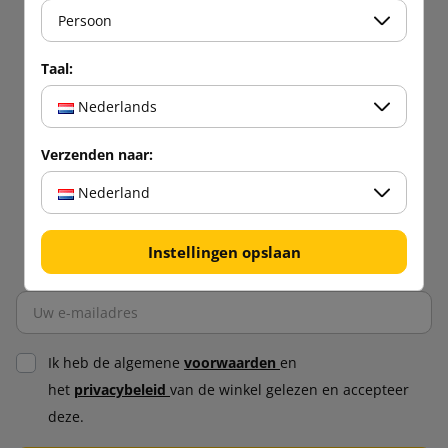
Persoon
Taal:
Nederlands
Verzenden naar:
Nederland
Instellingen opslaan
Ik heb de algemene
voorwaarden
en
het
privacybeleid
van de winkel gelezen en accepteer
deze.