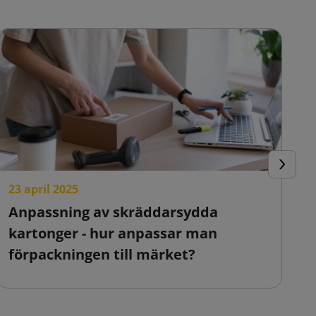
Nästa
23 april 2025
2
Anpassning av skräddarsydda
F
kartonger - hur anpassar man
o
förpackningen till märket?
o