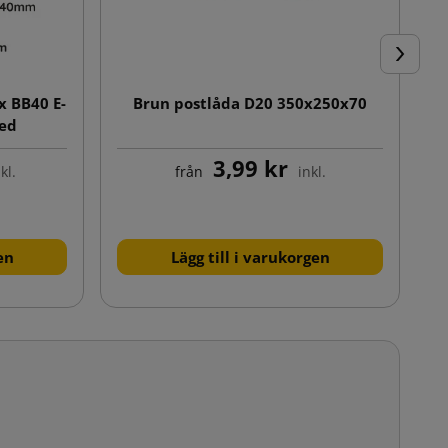
Nästa
 BB40 E-
Brun postlåda D20 350x250x70
2
med
bel
3,99 kr
 rivtejp
kl.
från
inkl.
en
Lägg till i varukorgen