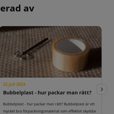
serad av
22 juli 2024
1
Bubbelplast - hur packar man rätt?
M
Nästa
p
Bubbelplast - hur packar man rätt? Bubbelplast är ett
mycket bra förpackningsmaterial som effektivt skyddar
I 