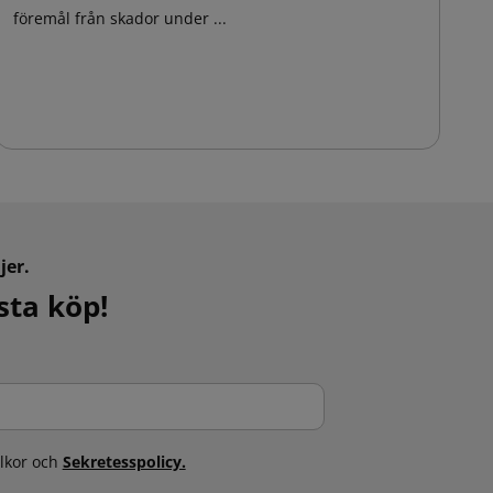
föremål från skador under ...
ti
fö
jer.
sta köp!
llkor och
Sekretesspolicy.