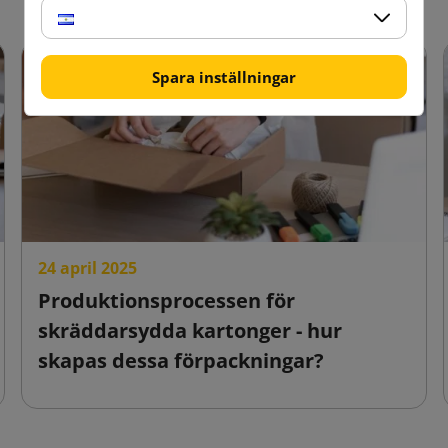
Spara inställningar
24 april 2025
Produktionsprocessen för
skräddarsydda kartonger - hur
skapas dessa förpackningar?