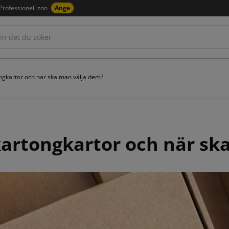
Professionell zon
Ange
ongkartor och när ska man välja dem?
 kartongkartor och när sk