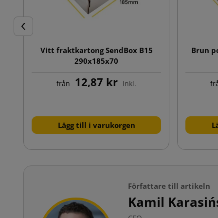
Föregående
Vitt fraktkartong SendBox B15
Brun p
290x185x70
12,87 kr
från
inkl.
fr
Lägg till i varukorgen
L
Författare till artikeln
Kamil Karasiń
CEO