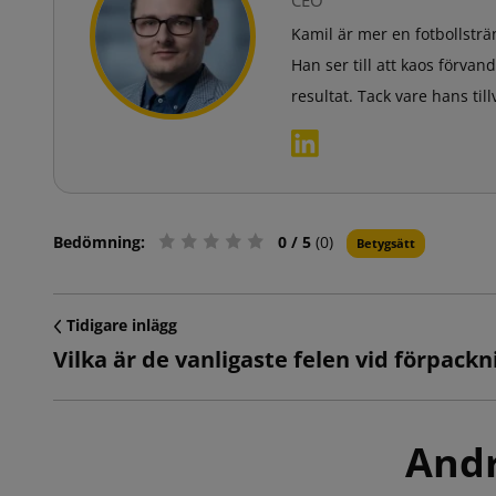
Kamil är mer en fotbollsträ
Han ser till att kaos förva
resultat. Tack vare hans ti
Bedömning:
0
/ 5
(0)
Betygsätt
Tidigare inlägg
Andr