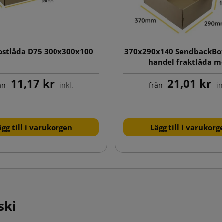
ostlåda D75 300x300x100
370x290x140 SendbackBox
handel fraktlåda 
automatbotten, dub
11,17 kr
21,01 kr
självhäftande remsa och
ån
inkl.
från
in
ägg till i varukorgen
Lägg till i varukorg
ski