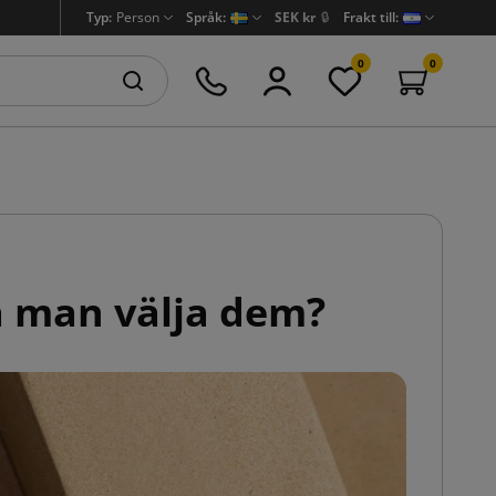
Typ:
Person
Språk:
SEK kr
🔒
Frakt till:
0
0
a man välja dem?