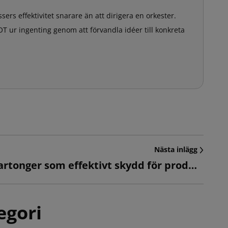
ers effektivitet snarare än att dirigera en orkester.
T ur ingenting genom att förvandla idéer till konkreta
Nästa inlägg
Formade kartonger som effektivt skydd för produkter under transport
egori