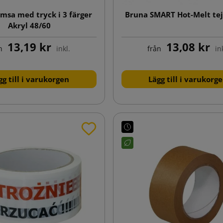
emsa med tryck i 3 färger
Bruna SMART Hot-Melt tej
Akryl 48/60
13,19 kr
13,08 kr
n
inkl.
från
in
gg till i varukorgen
Lägg till i varukorg