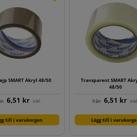
ejp SMART Akryl 48/50
Transparent SMART Akry
48/50
6,51 kr
6,51 kr
ån
inkl.
från
inkl
gg till i varukorgen
Lägg till i varukorg