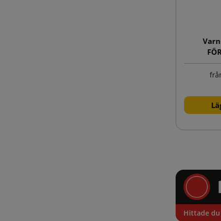
Varn
FÖR
frå
Lä
Hittade du 