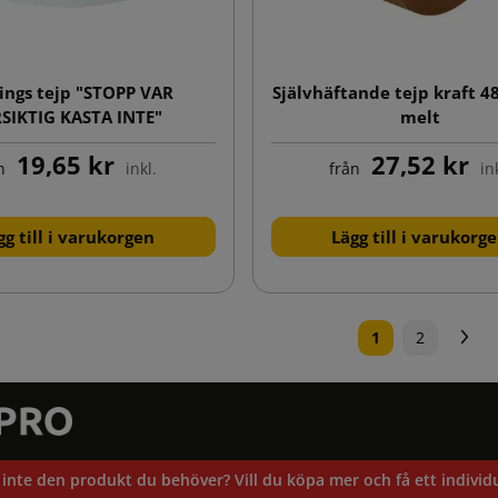
ings tejp "STOPP VAR
Självhäftande tejp kraft 4
SIKTIG KASTA INTE"
melt
19,65 kr
27,52 kr
n
inkl.
från
in
gg till i varukorgen
Lägg till i varukorg
N
1
2
inte den produkt du behöver? Vill du köpa mer och få ett individu