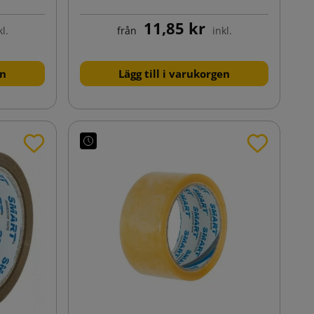
11,85 kr
kl.
från
inkl.
en
Lägg till i varukorgen