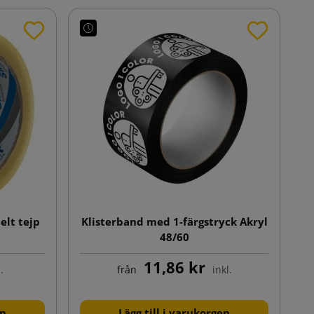
lt tejp
Klisterband med 1-färgstryck Akryl
48/60
11,86 kr
.
från
inkl.
en
Lägg till i varukorgen