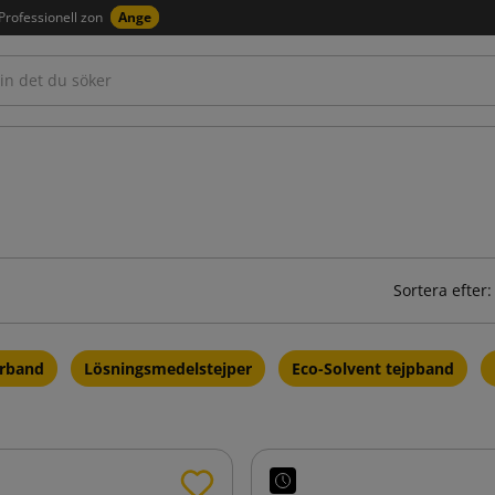
Professionell zon
Ange
Sortera efter:
erband
Lösningsmedelstejper
Eco-Solvent tejpband