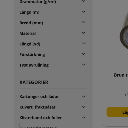
Grammatur (g/m²)
Längd (m)
Bredd (mm)
Material
Längd (yd)
Förstärkning
Tyst avrullning
Brun t
KATEGORIER
fr
Kartonger och lådor
Kuvert, fraktpåsar
Lä
Klisterband och folier