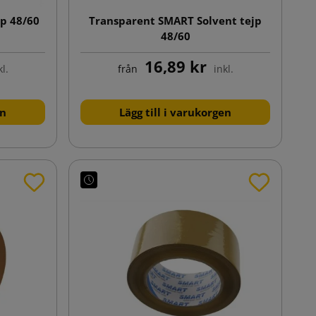
p 48/60
Transparent SMART Solvent tejp
48/60
16,89 kr
kl.
från
inkl.
en
Lägg till i varukorgen