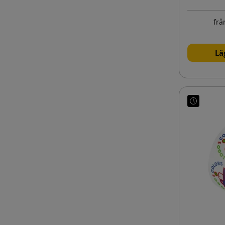
frå
Lä