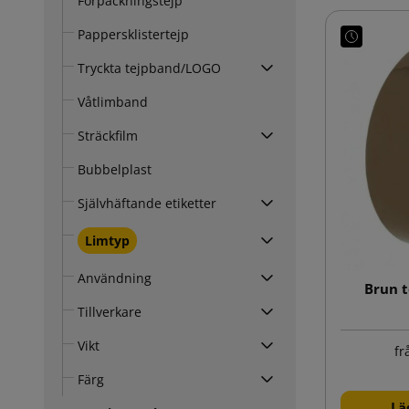
Förpackningstejp
Pappersklistertejp
Tryckta tejpband/LOGO
Våtlimband
Sträckfilm
Bubbelplast
Självhäftande etiketter
Limtyp
Användning
Brun t
Tillverkare
Vikt
fr
Färg
Lä