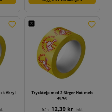
yck Akryl
Trycktejp med 2 färger Hot-melt
48/60
12,39 kr
kl.
från
inkl.