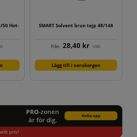
8/50 Hot-
SMART Solvent brun tejp 48/148
28,40 kr
kl.
från
inkl.
en
Lägg till i varukorgen
ästa
PRO
-zonen
Kolla upp
är för dig.
ellt pris?