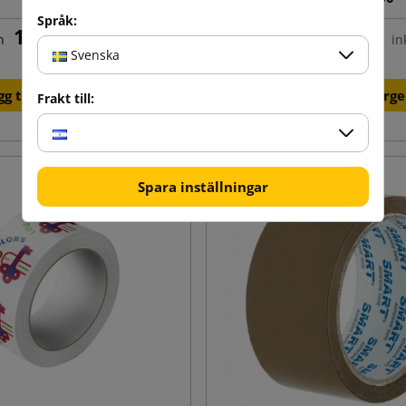
Språk:
12,26 kr
12,76 kr
n
inkl.
från
in
Svenska
gg till i varukorgen
Lägg till i varukorg
Frakt till:
Spara inställningar