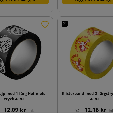
tejp med 1 färg Hot-melt
Klisterband med 2-färgstr
tryck 48/60
48/60
12,09 kr
12,16 kr
n
inkl.
från
in