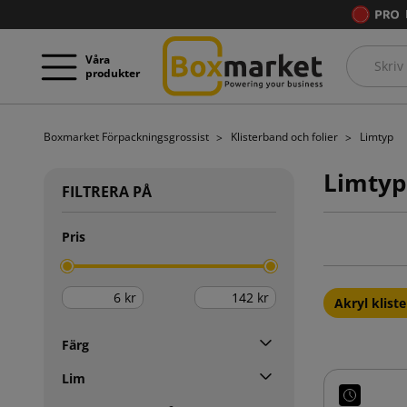
Våra
produkter
Boxmarket Förpackningsgrossist
Klisterband och folier
Limtyp
Limtyp
FILTRERA PÅ
Pris
kr
kr
Akryl klist
Färg
Lim