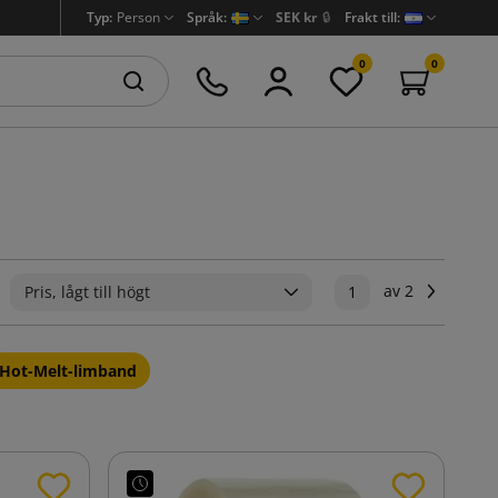
Typ:
Person
Språk:
SEK kr
🔒
Frakt till:
0
0
av 2
Nästa
Pris, lågt till högt
1
Hot-Melt-limband