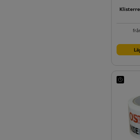
Klisterr
frå
Lä