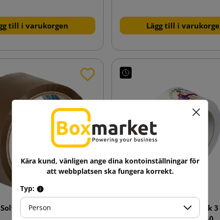
gg till i varukorgen
Lägg till i varukorg
Kära kund, vänligen ange dina kontoinställningar för
att webbplatsen ska fungera korrekt.
Typ:
Person
Solvent brun tejpbånd
Klisterband med tryck 3
48/60
Hot-melt 48/60