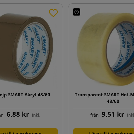
ejp SMART Akryl 48/60
Transparent SMART Hot-Me
48/60
6,88 kr
9,51 kr
ån
inkl.
från
inkl
gg till i varukorgen
Lägg till i varukorg