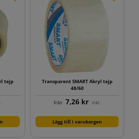
l tejp
Transparent SMART Akryl tejp
48/60
7,26 kr
.
från
inkl.
en
Lägg till i varukorgen