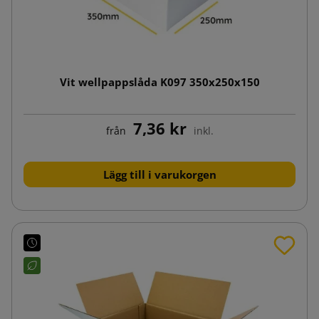
Vit wellpappslåda K097 350x250x150
7,36 kr
från
inkl.
Lägg till i varukorgen