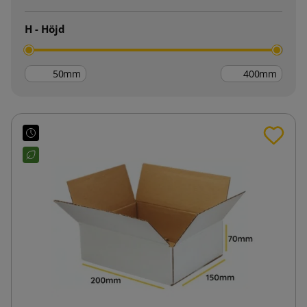
H - Höjd
mm
mm