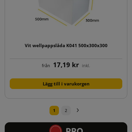
Vit wellpappslåda K041 500x300x300
17,19 kr
från
inkl.
Lägg till i varukorgen
Nästa
1
2