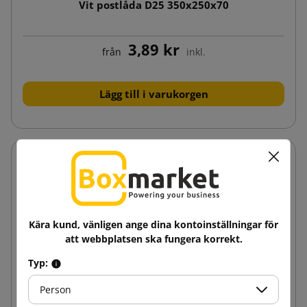
Vit postlåda D25 350x250x70
3,89 kr
från
inkl.
Lägg till i varukorgen
Kära kund, vänligen ange dina kontoinställningar för
att webbplatsen ska fungera korrekt.
Typ:
Person