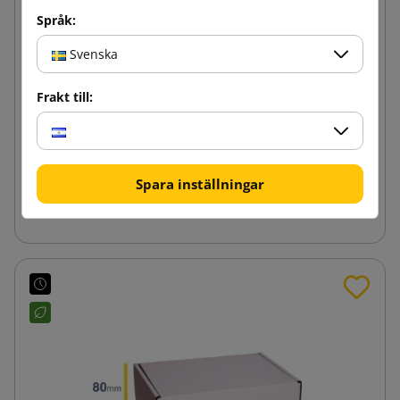
Språk:
Svenska
Vit wellpappslåda med tryck 300x200x100
Frakt till:
11,74 kr
från
inkl.
Spara inställningar
Lägg till i varukorgen