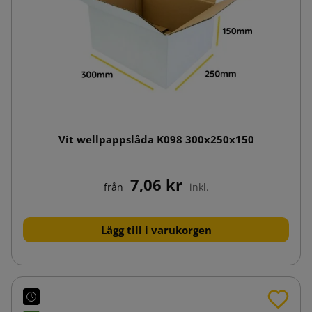
Vit wellpappslåda K098 300x250x150
7,06 kr
från
inkl.
Lägg till i varukorgen