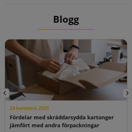
Blogg
Föregående
Näs
24 kwietnia 2025
Fördelar med skräddarsydda kartonger
jämfört med andra förpackningar