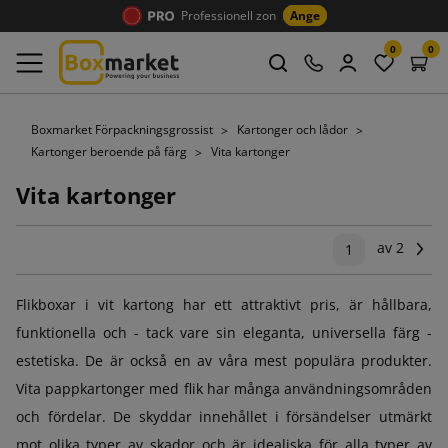
Professionell zon
Ange
0
0
Boxmarket Förpackningsgrossist
Kartonger och lådor
Kartonger beroende på färg
Vita kartonger
Vita kartonger
av 2
Nä
1
Flikboxar i vit kartong har ett attraktivt pris, är hållbara,
funktionella och - tack vare sin eleganta, universella färg -
estetiska. De är också en av våra mest populära produkter.
Vita pappkartonger med flik har många användningsområden
och fördelar. De skyddar innehållet i försändelser utmärkt
mot olika typer av skador och är idealiska för alla typer av