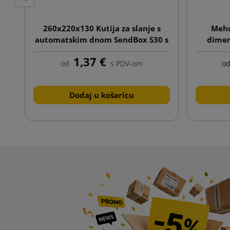
Prije
260x220x130 Kutija za slanje s
Mehu
automatskim dnom SendBox S30 s
dimen
tiskom
1,37 €
od
s PDV-om
o
Dodaj u košaricu