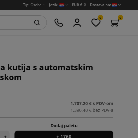
Tip:
Osoba
Jezik:
EUR €
🔒
Dostava na:
0
0
a kutija s automatskim
iskom
1.707,20 €
s PDV-om
1.390,40 €
bez PDV-a
Dodaj paletu
+
+ 1760