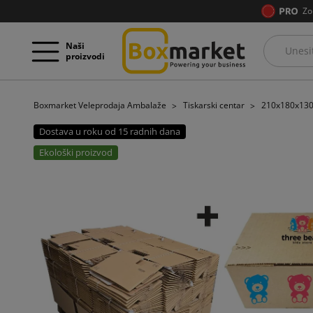
Zo
Naši
proizvodi
Boxmarket Veleprodaja Ambalaže
Tiskarski centar
210x180x130 
Dostava u roku od 15 radnih dana
Ekološki proizvod