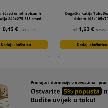
rićasti omot ispisanih
Dugačka kutija TubeBox
zija 240x275 E15 smeđi
tiskom 105x105x7
0,45 €
1,63 €
d
s PDV-om
od
s PDV-
Dodaj u košaricu
Dodaj u košaricu
Primajte informacije o novostima i pro
Ostvarite
5% popusta
n
Budite uvijek u toku!