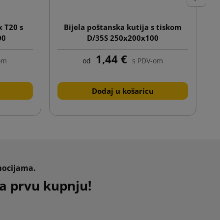
Dalje
 T20 s
Bijela poštanska kutija s tiskom
00
D/35S 250x200x100
o
1,44 €
om
od
s PDV-om
Dodaj u košaricu
mocijama.
a prvu kupnju!