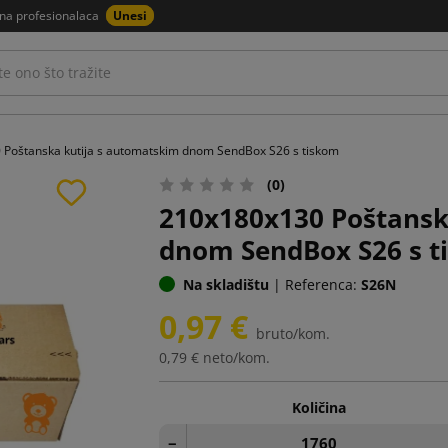
na profesionalaca
Unesi
Poštanska kutija s automatskim dnom SendBox S26 s tiskom
(0)
210x180x130 Poštansk
dnom SendBox S26 s t
Na skladištu
|
Referenca:
S26N
0,97 €
bruto/kom.
0,79 €
neto/kom.
Količina
−