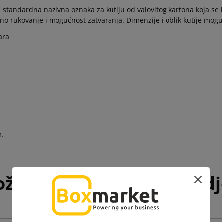
 standardna nazivna oznaka za kutiju od valovitog kartona koja se ko
no rukovanje i mogućnost zatvaranja. Dimenzije i oblik kutije mogu 
tara
m.
žda će Vam se i ovo svidj