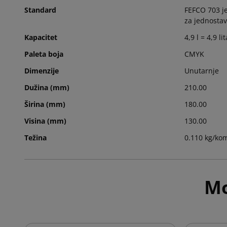
Standard
FEFCO 703 je
za jednostav
Kapacitet
4,9 l = 4,9 li
Paleta boja
CMYK
Dimenzije
Unutarnje
Dužina (mm)
210.00
Širina (mm)
180.00
Visina (mm)
130.00
Težina
0.110 kg/ko
Mo