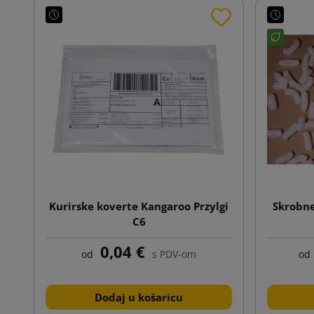
Kurirske koverte Kangaroo Przylgi
Skrobne
C6
0,04 €
od
s PDV-om
od
Dodaj u košaricu