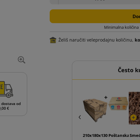
Dod
Minimalna količina
Želiš naručiti veleprodajnu količinu,
ko
Često k
 dostava od
,00 €
210x180x130 Poštanska kuti
Smeđ