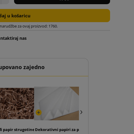
aj u košaricu
 narudžbe za ovaj proizvod: 1760.
ntaktiraj nas
upovano zajedno
ja s automatskim dnom SendBox S26 s tiskom
i papir strugotine 6kg
Dekorativni papiri za pakiranje bijeli (pakiranje 24