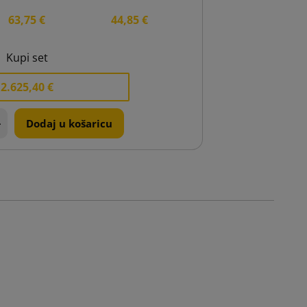
63,75 €
44,85 €
Kupi set
2.625,40 €
+
Dodaj u košaricu