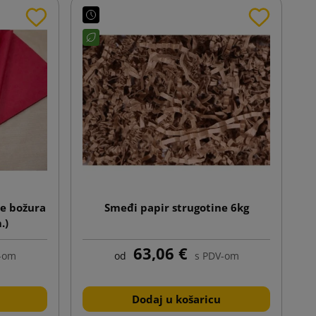
je božura
Smeđi papir strugotine 6kg
.)
63,06 €
-om
od
s PDV-om
Dodaj u košaricu