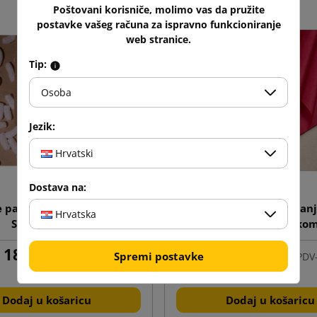
Poštovani korisniče, molimo vas da pružite
postavke vašeg računa za ispravno funkcioniranje
web stranice.
Tip:
Osoba
Jezik:
Hrvatski
Dostava na:
 pakirne pjenice (noodle)
Ukrasni papiri za pakiran
Hrvatska
Skropak 200L
(pakiranje 240 kom
18,43 €
47,15 €
Spremi postavke
s PDV-om
od
s PDV
Dodaj u košaricu
Dodaj u košaricu