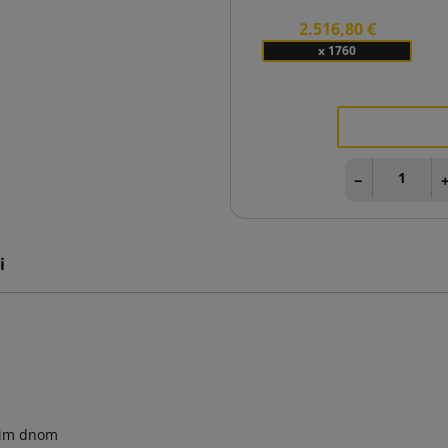
2.516,80 €
x 1760
−
i
kim dnom