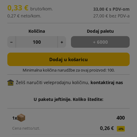
0,33 €
bruto/kom.
33,00 €
s PDV-om
0,27 €
neto/kom.
27,00 €
bez PDV-a
Količina
Dodaj paletu
−
+
+ 6000
Dodaj u košaricu
Minimalna količina narudžbe za ovaj proizvod: 100.
Želiš naručiti veleprodajnu količinu,
kontaktiraj nas
U paketu jeftinije. Koliko štedite:
400
1x
0,26 €
-4%