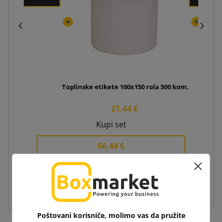
Toplinske etikete 100x150 rola 500 kom.
21,44 €
Kupi set
66,44 €
−
+
Dodaj u košaricu
Poštovani korisniče, molimo vas da pružite