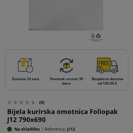
Dostava 24 sata
Povratak unutar 30
Besplatna dostava
dana
od 100,00 €
(0)
Bijela kurirska omotnica Foliopak
J12 790x690
Na skladištu
|
Referenca:
J/12