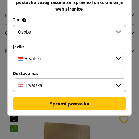
postavke vašeg računa za ispravno funkcioniranje
web stranice.
Detalji proizvoda
Tip:
Osoba
Opis
Jezik:
Komentari
Hrvatski
16 drugi proizvodi u istoj
Dostava na:
kategoriji:
Hrvatska
Spremi postavke