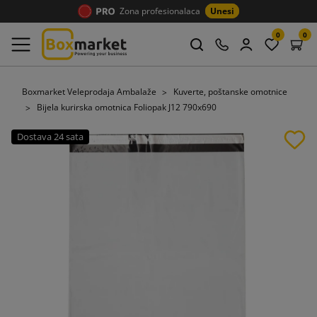
Zona profesionalaca
Unesi
0
0
Boxmarket Veleprodaja Ambalaže
Kuverte, poštanske omotnice
Bijela kurirska omotnica Foliopak J12 790x690
Dostava 24 sata