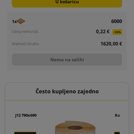
U košaricu
6000
1x
0,22 €
-18%
1620,00 €
Nema na zalihi
Često kupljeno zajedno
oliopak J12 790x690
Kurirske 
€