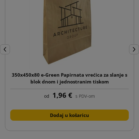
Prije
Dal
350x450x80 e-Green Papirnata vrećica za slanje s
blok dnom i jednostranim tiskom
1,96 €
od
s PDV-om
Dodaj u košaricu