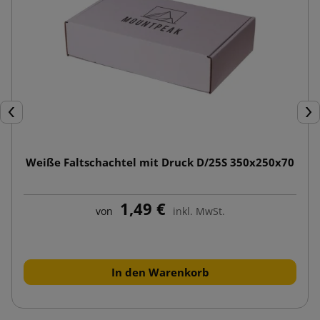
Zurück
Wei
Weiße Faltschachtel mit Druck D/25S 350x250x70
1,49 €
von
inkl. MwSt.
In den Warenkorb