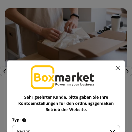
Zurück
Wei
24 April 2025
Vorteile von Formkartons im Vergleich zu
anderen Verpackungen
Sehr geehrter Kunde, bitte geben Sie Ihre
Kontoeinstellungen für den ordnungsgemäßen
Vorteile von Stanzverpackungen gegenüber anderen
Betrieb der Website.
Verpackungsarten Die beste, die praktischste oder die
Typ:
schönste Lösung? – Auch wenn diese ...
Person