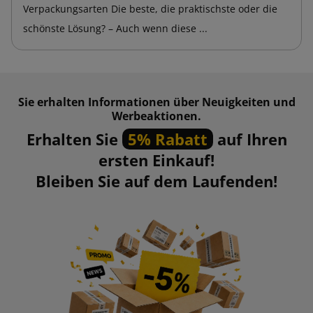
lange Zeit auf der Oberfläche haften.
Verpackungsarten Die beste, die praktischste oder die
schönste Lösung? – Auch wenn diese ...
Witterungsbeständig:
Behält seine Klebeeigenschaften
auch bei rauen Bedingungen wie Regen oder niedrigen
Temperaturen bei.
Sie erhalten Informationen über Neuigkeiten und
Werbeaktionen.
Erhalten Sie
5% Rabatt
auf Ihren
ersten Einkauf!
Bleiben Sie auf dem Laufenden!