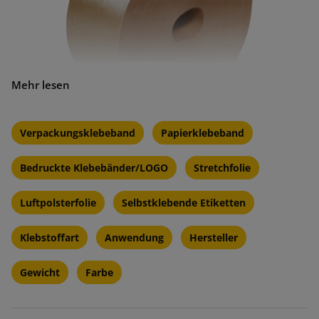
Parameter von Papierklebebändern
Verpackungsklebeband
Papierklebeband
für die Nassverklebung:
Bedruckte Klebebänder/LOGO
Stretchfolie
Wasser-aktiviert
Schnelle Aktivierung
Luftpolsterfolie
Selbstklebende Etiketten
Umweltfreundlich
Klebstoffart
Anwendung
Hersteller
Dauerhaft klebend
Gewicht
Farbe
feuchtigkeitsbeständig