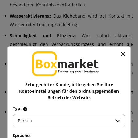
besonderen Kenntnisse erforderlich.
Wasseraktivierung:
Das Klebeband wird bei Kontakt mit
Wasser oder Feuchtigkeit klebrig.
Schnelligkeit und Effizienz:
Wird sofort aktiviert,
beschleunigt den Verpackungsprozess und erhöht die
Produktivität.
Vielseitige Anwendung:
Kann zum Verschließen
verschiedener Arten von Verpackungen und Materialien
verwendet werden.
Sehr geehrter Kunde, bitte geben Sie Ihre
Kontoeinstellungen für den ordnungsgemäßen
Dauerhafte Haftung:
Einmal aktiviert, bleibt der Klebstoff
Betrieb der Website.
lange Zeit auf der Oberfläche haften.
Typ:
Witterungsbeständig:
Behält seine Klebeeigenschaften
auch bei rauen Bedingungen wie Regen oder niedrigen
Person
Temperaturen bei.
Sprache: