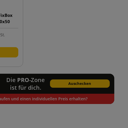
FixBox
00x50
St.
Die
PRO
-Zone
Auschecken
ist für dich.
ufen und einen individuellen Preis erhalten?