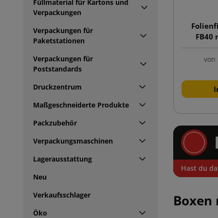
Füllmaterial für Kartons und
Verpackungen
Folien
Verpackungen für
FB40 
Paketstationen
Verpackungen für
von
Poststandards
Druckzentrum
I
Maßgeschneiderte Produkte
Packzubehör
Verpackungsmaschinen
Lagerausstattung
Hast du da
Neu
Verkaufsschlager
Boxen m
Öko