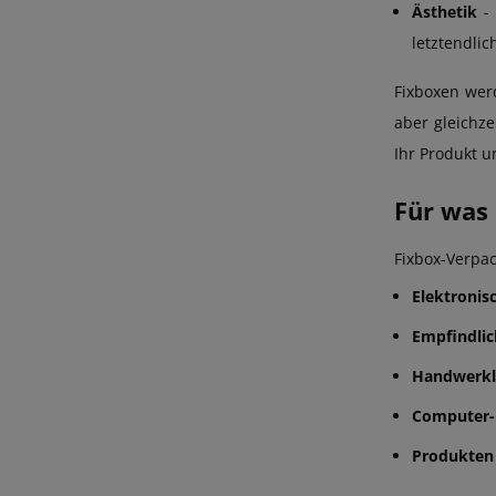
Ästhetik
- 
letztendlic
Fixboxen werd
aber gleichze
Ihr Produkt u
Für was
Fixbox-Verpac
Elektronis
Empfindlic
Handwerkli
Computer- 
Produkten