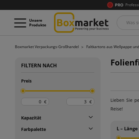
Profess
Unsere
Produkte
Boxmarket Verpackungs-Großhandel
Faltkartons aus Wellpappe un
Folien
FILTERN NACH
Preis
Lieben Sie p
€
€
Reise!
Kapazität
L – Länge
Farbpalette