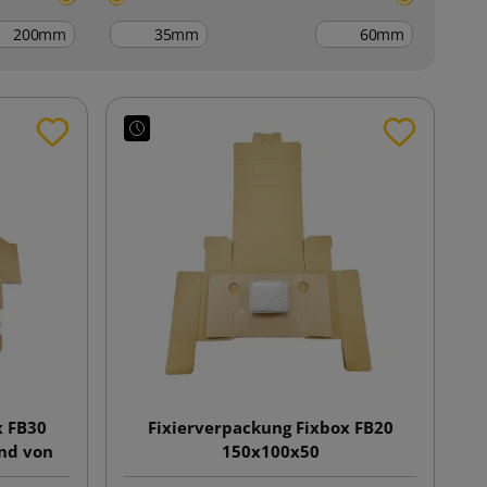
mm
mm
mm
x FB30
Fixierverpackung Fixbox FB20
and von
150x100x50