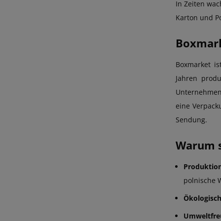
In Zeiten wa
Karton und Po
Boxmarke
Boxmarket is
Jahren produ
Unternehmen 
eine Verpacku
Sendung.
Warum s
Produktion
polnische W
Ökologisch
Umweltfreu