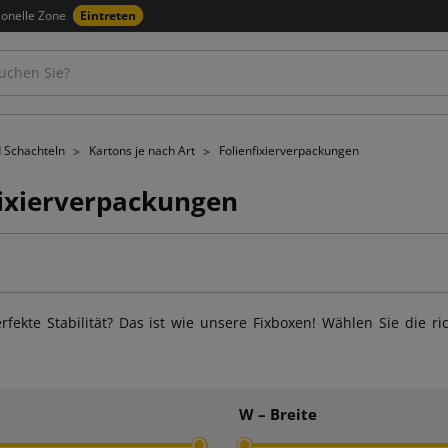
ionelle Zone
Eintreten
d Schachteln
Kartons je nach Art
Folienfixierverpackungen
fixierverpackungen
erfekte Stabilität? Das ist wie unsere Fixboxen! Wählen Sie die
W – Breite