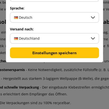
x benötigt Füllmaterial, damit die Sendung unbeschädigt ankommt. 
Sprache:
 sie vor Stößen und Beschädigungen und verkürzt gleichzeitig die V
Deutsch
llten Sie sich für Fixbox-Boxen mit Stab
Versand nach:
t ein Hersteller, der sein Sortiment ständig erweitert und es m
Deutschland
keine Standard-Versandverpackungen. Wir legen Wert auf moderne 
stik in Ihrem Unternehmen haben. Fixbox ist eine Lösung, di
Einstellungen speichern
kete verschicken, konzipiert wurde. Ihre Schlüsselvorteile sind:
cherheit
- Die flexible Folie passt sich der Form des Produkts an und
Kostenersparnis
- Keine Notwendigkeit, zusätzliche Füllstoffe (z. B. 
- Hergestellt aus starkem 3-lagigem Wellpappe (B-Welle), die geg
nd schnelle Verpackung
- Der eingebaute Klebestreifen ermöglicht
ss erleichtert dem Empfänger das Öffnen.
 Die Verpackungen sind zu 100% recycelbar.