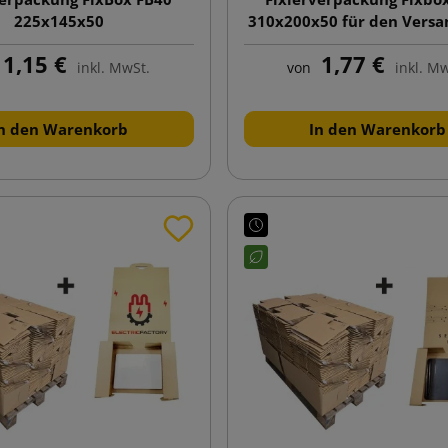
225x145x50
310x200x50 für den Versa
Tablets
1,15 €
1,77 €
inkl. MwSt.
von
inkl. M
n den Warenkorb
In den Warenkorb