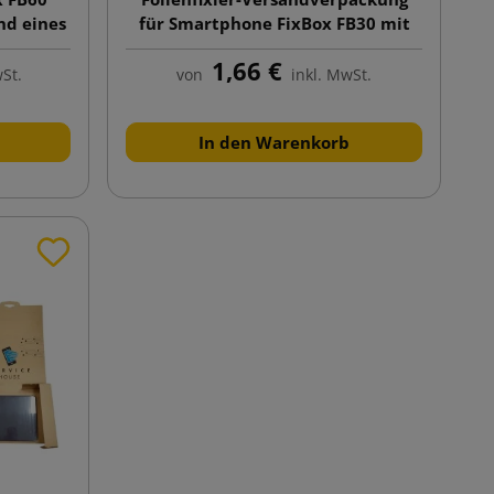
nd eines
für Smartphone FixBox FB30 mit
Druck 200x95x35
1,66 €
wSt.
von
inkl. MwSt.
In den Warenkorb