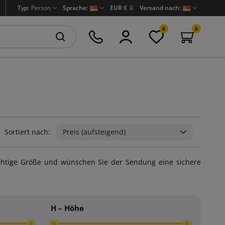
Typ:
Person
Sprache:
EUR €
🔒
Versand nach:
0
0
Sortiert nach:
Preis (aufsteigend)
 richtige Größe und wünschen Sie der Sendung eine sichere
H – Höhe