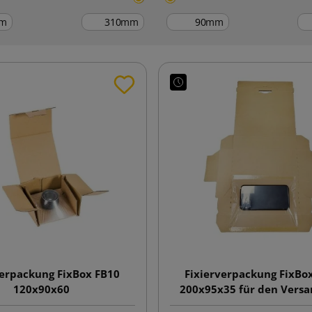
m
mm
mm
verpackung FixBox FB10
Fixierverpackung FixBo
120x90x60
200x95x35 für den Vers
Smartphones