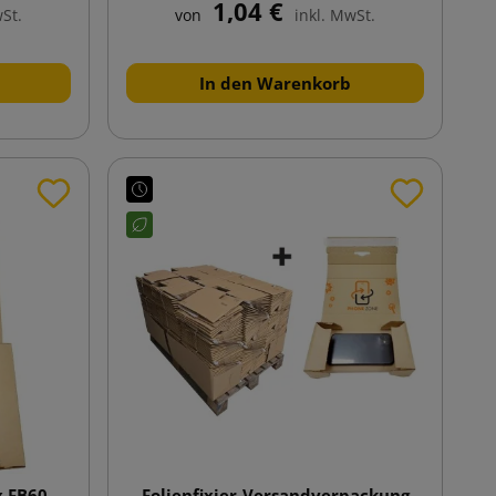
1,04 €
wSt.
von
inkl. MwSt.
In den Warenkorb
x FB60
Folienfixier-Versandverpackung