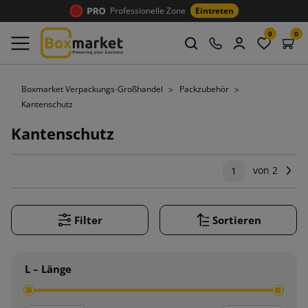
Professionelle Zone
Eintreten
0
0
Boxmarket Verpackungs-Großhandel
Packzubehör
Kantenschutz
Kantenschutz
von 2
We
1
Filter
Sortieren
L – Länge