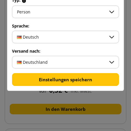
Typ:
Person
Sprache:
Deutsch
Versand nach:
Deutschland
Schutzecke aus Vollpappe Profil V 35x35x3mm
Länge 1100mm
Einstellungen speichern
0,52 €
von
inkl. MwSt.
In den Warenkorb