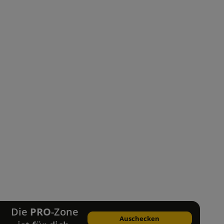
Die
PRO
-Zone
Auschecken