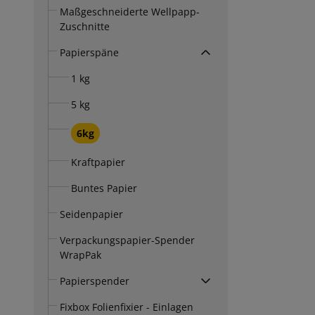
Maßgeschneiderte Wellpapp-
Zuschnitte
Papierspäne
1 kg
5 kg
6kg
Kraftpapier
Buntes Papier
Seidenpapier
Verpackungspapier-Spender
WrapPak
Papierspender
Fixbox Folienfixier - Einlagen