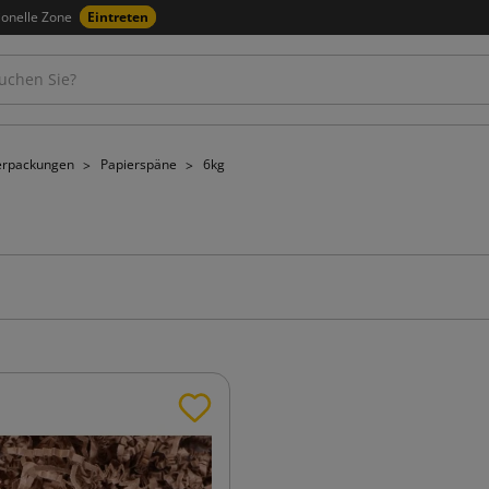
ionelle Zone
Eintreten
 Verpackungen
Papierspäne
6kg