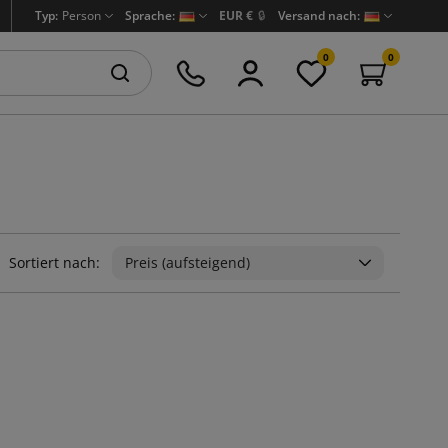
Typ:
Person
Sprache:
EUR €
🔒
Versand nach:
0
0
Sortiert nach:
Preis (aufsteigend)