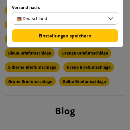
Versand nach:
Weiße Briefumschläge
Braune Briefumschläge
Deutschland
Schwarze Briefumschläge
Rote Briefumschläge
Einstellungen speichern
Lila Briefumschläge
Cremefarbene Briefumschläge
Blaue Briefumschläge
Orange Briefumschläge
Silberne Briefumschläge
Graue Briefumschläge
Grüne Briefumschläge
Gelbe Briefumschläge
Blog