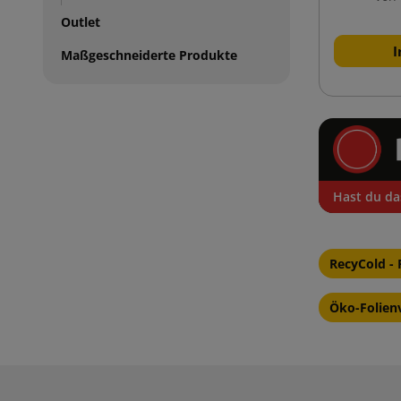
Outlet
I
Maßgeschneiderte Produkte
Hast du da
RecyCold - 
Öko-Folien