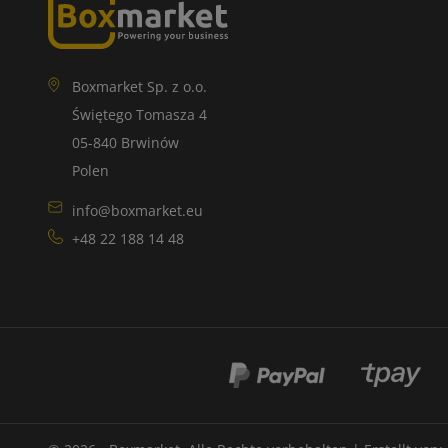
Boxmarket Sp. z o.o.
Świętego Tomasza 4
05-840 Brwinów
Polen
info@boxmarket.eu
+48 22 188 14 48