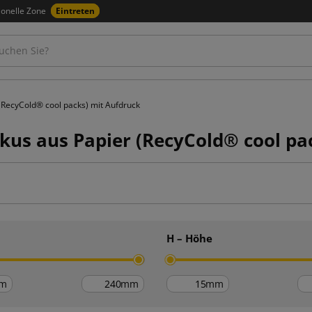
ionelle Zone
Eintreten
(RecyCold® cool packs) mit Aufdruck
kus aus Papier (RecyCold® cool pa
H – Höhe
m
mm
mm