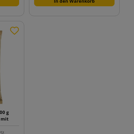
In den Warenkorb
00 g
 mit
St.