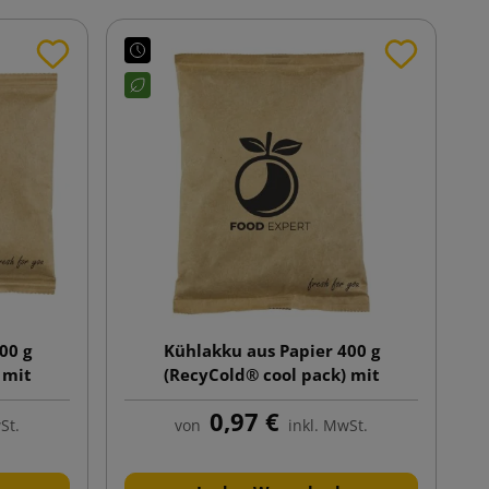
00 g
Kühlakku aus Papier 400 g
 mit
(RecyCold® cool pack) mit
Aufdruck
0,97 €
St.
von
inkl. MwSt.