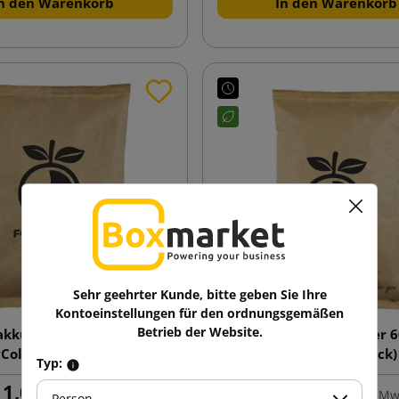
n den Warenkorb
In den Warenkorb
Sehr geehrter Kunde, bitte geben Sie Ihre
Kontoeinstellungen für den ordnungsgemäßen
Betrieb der Website.
kku aus Papier 500 g
Kühlakku aus Papier 6
Cold® cool pack) mit
(RecyCold® cool pack)
Typ:
Aufdruck
Aufdruck
1,07 €
1,29 €
inkl. MwSt.
von
inkl. Mw
Person