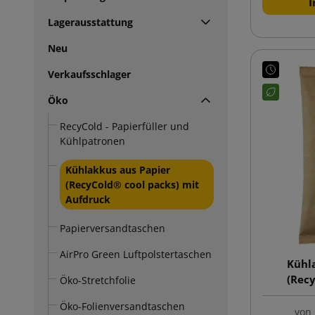
I
Lagerausstattung
Neu
Verkaufsschlager
Öko
RecyCold - Papierfüller und
Kühlpatronen
Kühlakkus aus Papier
(RecyCold® cool packs) mit
Aufdruck
Papierversandtaschen
AirPro Green Luftpolstertaschen
Kühla
(Recy
Öko-Stretchfolie
Öko-Folienversandtaschen
von