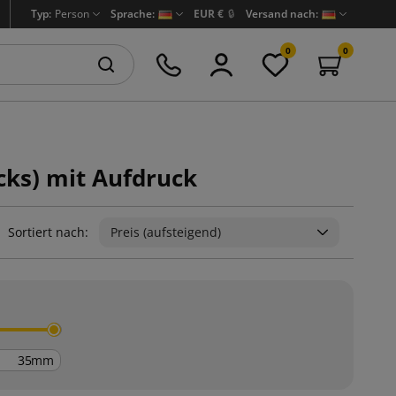
Typ:
Person
Sprache:
EUR €
🔒
Versand nach:
0
0
cks) mit Aufdruck
Sortiert nach:
Preis (aufsteigend)
mm