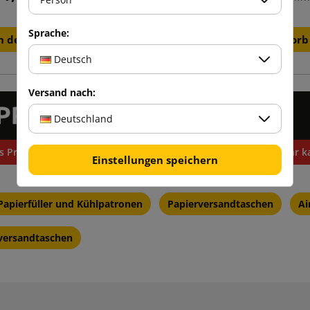
Sprache:
n den Warenkorb
In den Warenkorb
Deutsch
Versand nach:
Deutschland
s Produkt, das du brauchst, nicht gefunden? Möchten Sie mehr ka
Einstellungen speichern
Papierfüller und Kühlpatronen
Papierversandtaschen
Ai
versandtaschen