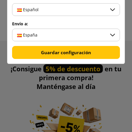
Español
Boxmarket catálogo 2025
Envío a:
España
Guardar configuración
Reciba información sobre novedades y
promociones.
¡Consigue
5% de descuento
en tu
primera compra!
Manténgase al día