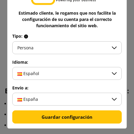
Estimado cliente, le rogamos que nos facilite la
configuración de su cuenta para el correcto
funcionamiento del sitio web.
Tipo:
Persona
Idioma:
Español
Envío a:
Envoltura de burbuja de rendimiento:
España
Disponible en 5 tamaños
Fabricado en polietileno de primer grado
Guardar configuración
Robusto