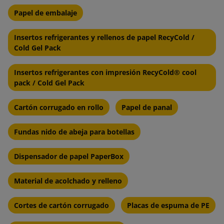
Disponible en 5 tamaños
Papel de embalaje
Fabricado en polietileno de primer grado
Insertos refrigerantes y rellenos de papel RecyCold /
Robusto
Cold Gel Pack
Flexible
Insertos refrigerantes con impresión RecyCold® cool
Impermeable
pack / Cold Gel Pack
Tear-resistant
Cartón corrugado en rollo
Papel de panal
Fundas nido de abeja para botellas
Características del envoltorio de
burbujas:
Dispensador de papel PaperBox
Cushioning:
Las burbujas de aire actúan como pequeños
Material de acolchado y relleno
cojines de aire, protegiendo elementos de daño mecánico
Cortes de cartón corrugado
Placas de espuma de PE
como choque, impacto o abrasión.