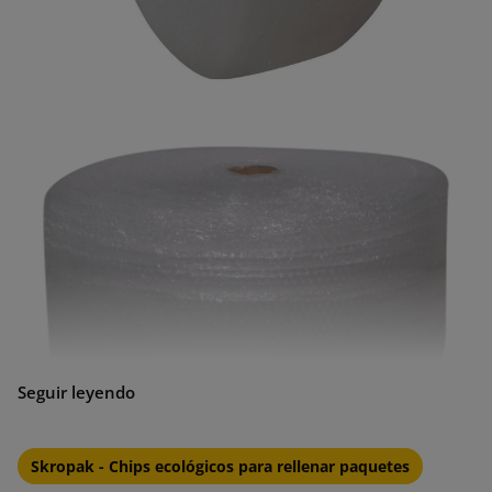
Envoltura de burbuja de rendimiento:
Skropak - Chips ecológicos para rellenar paquetes