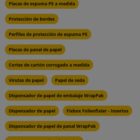
Air Bubbles:
La característica más reconocible es la
Placas de espuma PE a medida
pequeña burbuja de aire hemisférica encerrada entre dos
capas de película.
Protección de bordes
Ligero:
Aunque proporciona una excelente protección, el
Perfiles de protección de espuma PE
envoltorio de burbujas es relativamente ligero, lo que
ayuda a ahorrar costos de envío.
Placas de panal de papel
Flexibilidad:
Envoltura de burbujas es flexible, lo que le
Cortes de cartón corrugado a medida
permite envolver elementos de diferentes formas y
tamaños.
Virutas de papel
Papel de seda
Resistencia al agua:
Protege los artículos de la humedad,
Dispensador de papel de embalaje WrapPak
que es especialmente importante cuando se envía en
condiciones meteorológicas adversas.
Dispensador de papel
Fixbox Folienfixier - Insertos
Aislamiento térmico:
En cierta medida, el envoltorio de
burbujas puede actuar como aislante térmico, aunque esta
Dispensador de papel de panal WrapPak
no es su función principal.