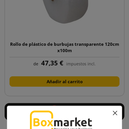
Rollo de plástico de burbujas transparente 120cm
x100m
47,35 €
de
impuestos incl.
Añadir al carrito