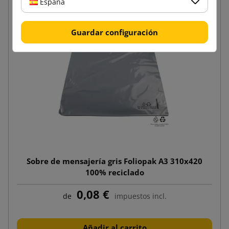
España
Guardar configuración
Sobre de mensajería gris Foliopak A3 310x420
100% reciclado
0,08 €
de
impuestos incl.
Añadir al carrito