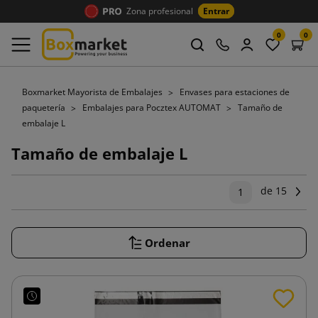
Zona profesional
Entrar
0
0
Boxmarket Mayorista de Embalajes
Envases para estaciones de
paquetería
Embalajes para Pocztex AUTOMAT
Tamaño de
embalaje L
Tamaño de embalaje L
de 15
Sig
1
Ordenar