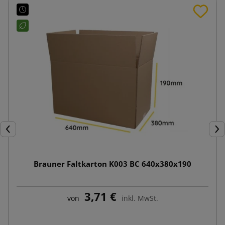
Zurück
Wei
Brauner Faltkarton K003 BC 640x380x190
3,71 €
von
inkl. MwSt.