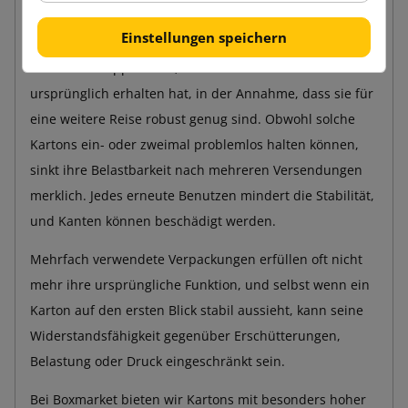
Karton verwendet werden?
Einstellungen speichern
Oftmals verwendet man bei Warenrücksendungen
dieselben Klappkartons, in denen man die Pakete
ursprünglich erhalten hat, in der Annahme, dass sie für
eine weitere Reise robust genug sind. Obwohl solche
Kartons ein- oder zweimal problemlos halten können,
sinkt ihre Belastbarkeit nach mehreren Versendungen
merklich. Jedes erneute Benutzen mindert die Stabilität,
und Kanten können beschädigt werden.
Mehrfach verwendete Verpackungen erfüllen oft nicht
mehr ihre ursprüngliche Funktion, und selbst wenn ein
Karton auf den ersten Blick stabil aussieht, kann seine
Widerstandsfähigkeit gegenüber Erschütterungen,
Belastung oder Druck eingeschränkt sein.
Bei Boxmarket bieten wir Kartons mit besonders hoher