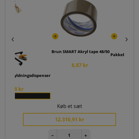
Brun SMART Akryl tape 48/50
Pakkekniv Pro
6,87 kr
32,
 papirfyldningsdispenser
.271,18 kr
x 1
Køb et sæt
12.310,91 kr
−
+