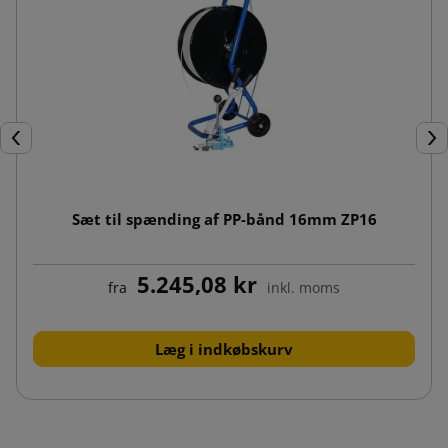
Forrige
Næ
Sæt til spænding af PP-bånd 16mm ZP16
5.245,08 kr
fra
inkl. moms
Læg i indkøbskurv