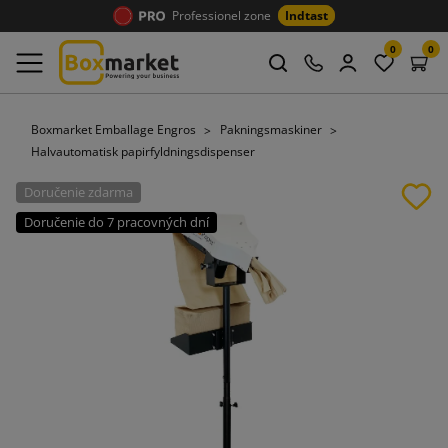
Professionel zone
Indtast
0
0
Boxmarket Emballage Engros
Pakningsmaskiner
Halvautomatisk papirfyldningsdispenser
Doručenie zdarma
Doručenie do 7 pracovných dní