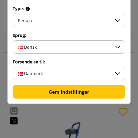
433,99 kr
fra
inkl. moms
Type:
Person
Læg i indkøbskurv
Sprog:
Dansk
Forsendelse til:
16 andre varer i den
Danmark
samme kategori:
Gem indstillinger