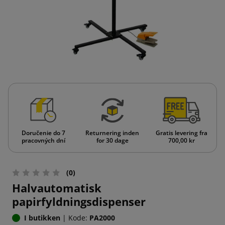
Doručenie do 7
Returnering inden
Gratis levering fra
pracovných dní
for 30 dage
700,00 kr
(0)
Halvautomatisk
papirfyldningsdispenser
I butikken
|
Kode:
PA2000