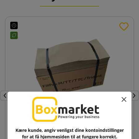
Forrige
Næ
Papirfyld til pakker GreenLine 70g - Fanfold
380mm x 360mb
Kære kunde, angiv venligst dine kontoindstillinger
for at få hjemmesiden til at fungere korrekt.