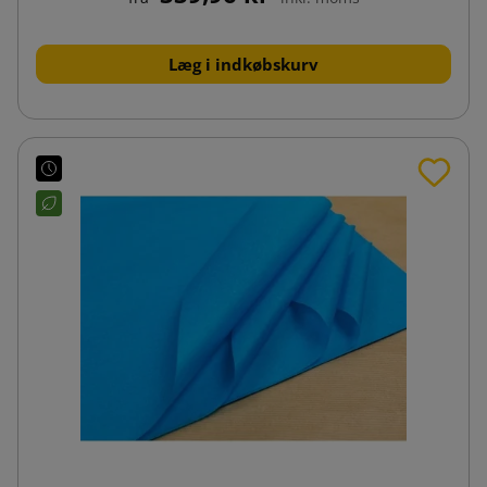
Læg i indkøbskurv