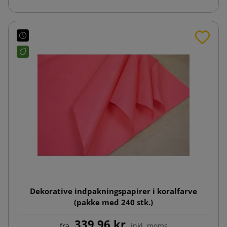
Dekorative indpakningspapirer i koralfarve
(pakke med 240 stk.)
339,96 kr
fra
inkl. moms