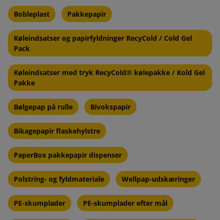
Bobleplast
Pakkepapir
Køleindsatser og papirfyldninger RecyCold / Cold Gel
Pack
Køleindsatser med tryk RecyCold® kølepakke / Kold Gel
Pakke
Bølgepap på rulle
Bivokspapir
Bikagepapir flaskehylstre
PaperBox pakkepapir dispenser
Polstring- og fyldmateriale
Wellpap-udskæringer
PE-skumplader
PE-skumplader efter mål