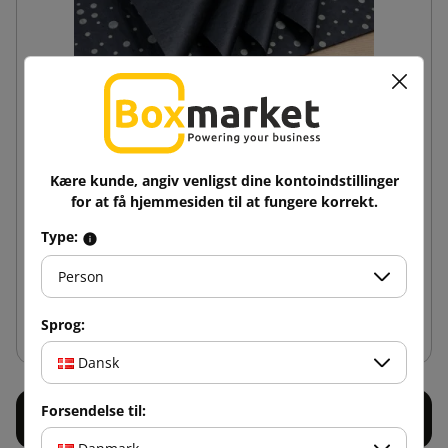
Kære kunde, angiv venligst dine kontoindstillinger
Dekorative papirer til indpakning sort prik motiv
for at få hjemmesiden til at fungere korrekt.
(pakke med 240stk.)
Type:
512,39 kr
fra
inkl. moms
Person
Læg i indkøbskurv
Sprog:
Dansk
Forsendelse til: