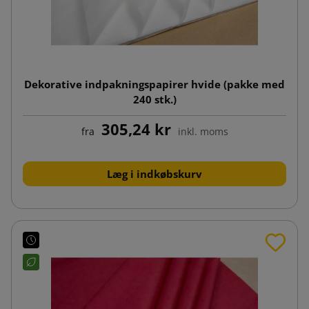
Dekorative indpakningspapirer hvide (pakke med
240 stk.)
305,24 kr
fra
inkl. moms
Læg i indkøbskurv