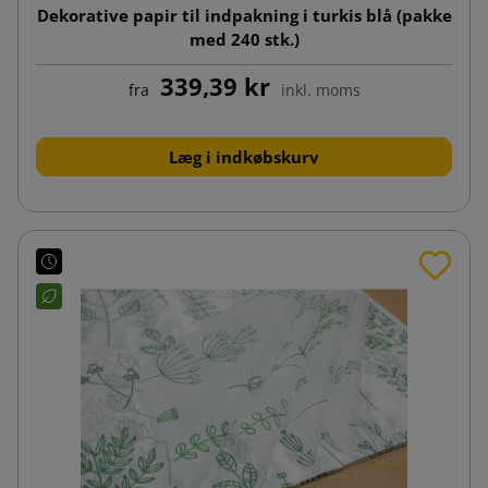
Dekorative papir til indpakning i turkis blå (pakke
med 240 stk.)
339,39 kr
fra
inkl. moms
Læg i indkøbskurv