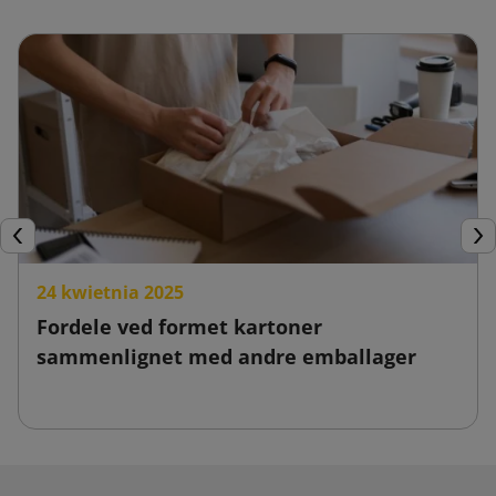
Forrige
Næ
24 kwietnia 2025
Fordele ved formet kartoner
sammenlignet med andre emballager