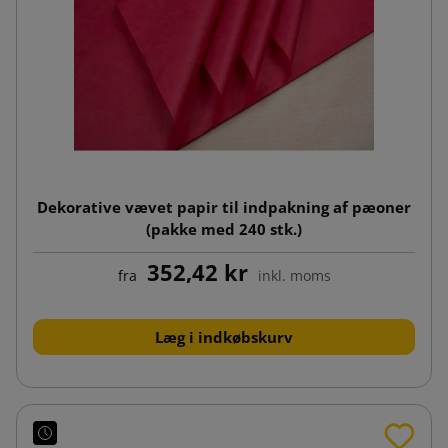
Dekorative vævet papir til indpakning af pæoner
(pakke med 240 stk.)
352,42 kr
fra
inkl. moms
Læg i indkøbskurv