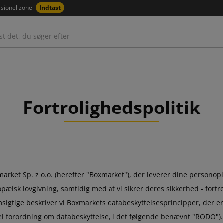
ssionel zone
Indtast
Fortrolighedspolitik
market Sp. z o.o. (herefter "Boxmarket"), der leverer dine personoply
sk lovgivning, samtidig med at vi sikrer deres sikkerhed - fortrol
sigtige beskriver vi Boxmarkets databeskyttelsesprincipper, der 
rel forordning om databeskyttelse, i det følgende benævnt "RODO").