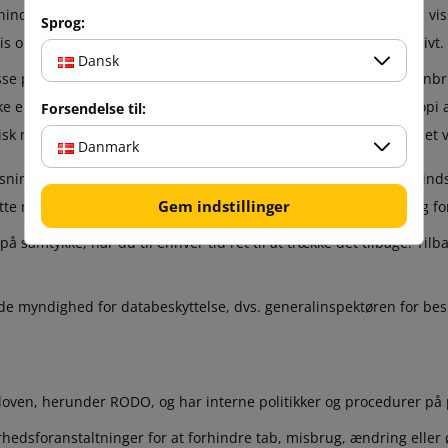
orhindre Boxmarket i at fortsætte med at bruge dine persondata i vi
Sprog:
is opbevarer dine personoplysninger, men ikke bruger dem aktivt.
Dansk
isse personoplysninger, der behandles af Boxmarket, og til at gen
 eller til opfyldelse af en kontrakt. Boxmarket vil give dig en kopi
Forsendelse til:
knisk muligt. Boxmarket kan dog nægte at udøve denne ret, hvis det
Danmark
inger er baseret på legitime interesser, har du ret til at gøre ind
Gem indstillinger
e med at behandle dine data, hvis det har et legitimt grundlag fo
 samtykke, har du til enhver tid ret til at trække det tilbage. Til
rende myndighed for databeskyttelse, dvs. generalinspektøren for bes
er loven, herunder RODO, og har interne politikker og procedurer på
rhedsforanstaltninger for at forhindre tab, misbrug, ændring eller