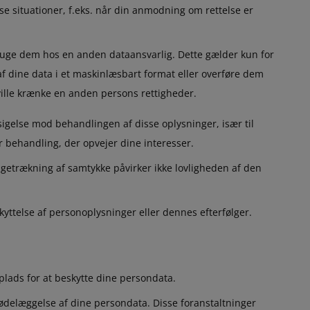
sse situationer, f.eks. når din anmodning om rettelse er
bruge dem hos en anden dataansvarlig. Dette gælder kun for
 af dine data i et maskinlæsbart format eller overføre dem
 ville krænke en anden persons rettigheder.
sigelse mod behandlingen af disse oplysninger, især til
r behandling, der opvejer dine interesser.
bagetrækning af samtykke påvirker ikke lovligheden af den
kyttelse af personoplysninger eller dennes efterfølger.
 plads for at beskytte dine persondata.
 ødelæggelse af dine persondata. Disse foranstaltninger