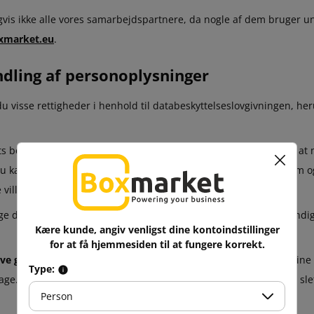
igvis ikke alle vores samarbejdspartnere, da nogle af dem bruger 
xmarket.eu
.
ndling af personoplysninger
u visse rettigheder i henhold til databeskyttelseslovgivningen, he
kets bekræftelse på, om dine personoplysninger behandles, og til 
. Du kan også anmode om en kopi af dine persondata for at se dem 
te ville krænke en anden persons rettigheder.
lige data rettet af Boxmarket, hvis de er ukorrekte eller ufuldstæn
Kære kunde, angiv venligst dine kontoindstillinger
for at få hjemmesiden til at fungere korrekt.
ive glemt")
- giver dig mulighed for at anmode om sletning af dine 
Type:
bage. Der er dog omstændigheder, hvor Boxmarket kan nægte at slette
Person