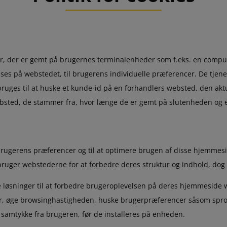
ler, der er gemt på brugernes terminalenheder som f.eks. en compute
ses på webstedet, til brugerens individuelle præferencer. De tjener 
ruges til at huske et kunde-id på en forhandlers websted, den aktue
ebsted, de stammer fra, hvor længe de er gemt på slutenheden og 
l brugerens præferencer og til at optimere brugen af disse hjemme
bruger webstederne for at forbedre deres struktur og indhold, dog 
e løsninger til at forbedre brugeroplevelsen på deres hjemmeside w
ger, øge browsinghastigheden, huske brugerpræferencer såsom spro
samtykke fra brugeren, før de installeres på enheden.