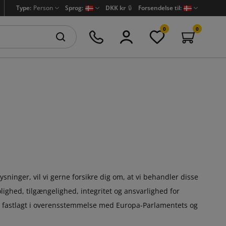
Type:
Person
Sprog:
DKK kr
🔒
Forsendelse til:
0
0
sninger, vil vi gerne forsikre dig om, at vi behandler disse
ighed, tilgængelighed, integritet og ansvarlighed for
er fastlagt i overensstemmelse med Europa-Parlamentets og