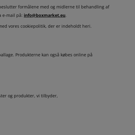
beslutter formålene med og midlerne til behandling af
a e-mail på:
info@boxmarket.eu
.
d vores cookiepolitik, der er indeholdt heri.
ballage. Produkterne kan også købes online på
er og produkter, vi tilbyder,