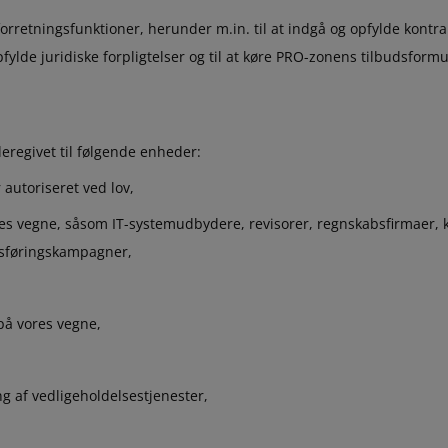
retningsfunktioner, herunder m.in. til at indgå og opfylde kontrakte
opfylde juridiske forpligtelser og til at køre PRO-zonens tilbudsfo
deregivet til følgende enheder:
 autoriseret ved lov,
ores vegne, såsom IT-systemudbydere, revisorer, regnskabsfirmaer,
sføringskampagner,
å vores vegne,
g af vedligeholdelsestjenester,