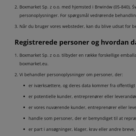
Boxmarket Sp. z o.o. med hjemsted i Brwinów (05-840), Ś
personoplysninger. For spørgsmål vedrørende behandlingen
Når du bruger vores websteder, kan du blive udsat for be
Registrerede personer og hvordan d
Boxmarket Sp. z o.o. tilbyder en række forskellige emba
boxmarket.eu.
Vi behandler personoplysninger om personer, der:
er iværksættere, og deres data kommer fra offentligt 
er potentielle kunder, entreprenører eller leverandør
er vores nuværende kunder, entreprenører eller lev
handle som personer, der er bemyndiget til at repræ
er part i ansøgninger, klager, krav eller andre breve, 