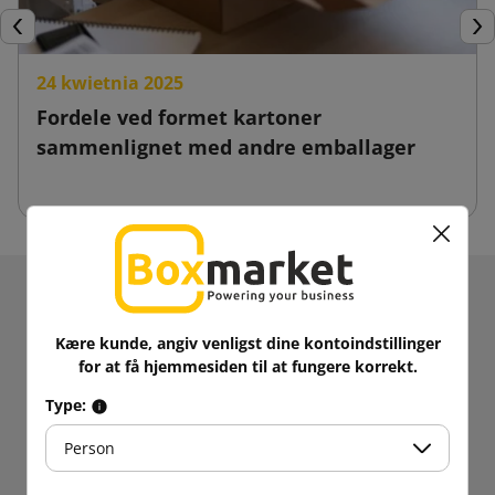
Forrige
Næ
24 kwietnia 2025
Fordele ved formet kartoner
sammenlignet med andre emballager
Modtag information om nyheder og kampagner.
Få
5% rabat
på dit første køb!
Kære kunde, angiv venligst dine kontoindstillinger
Hold dig opdateret!
for at få hjemmesiden til at fungere korrekt.
Type:
Person