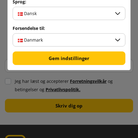
Sprog:
Dansk
Forsendelse til:
Danmark
Gem indstillinger
Jeg har læst og accepterer
Forretningsvilkår
og
betingelser og
Privatlivspolitik.