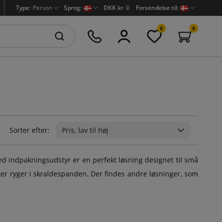
Type:
Person
Sprog:
DKK kr
🔒
Forsendelse til:
0
0
Sorter efter:
Pris, lav til høj
 indpakningsudstyr er en perfekt løsning designet til små
fter ryger i skraldespanden. Der findes andre løsninger, som