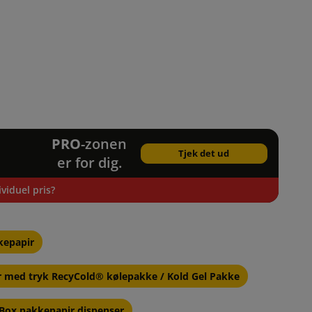
PRO
-zonen
Tjek det ud
er for dig.
viduel pris?
kepapir
r med tryk RecyCold® kølepakke / Kold Gel Pakke
Box pakkepapir dispenser