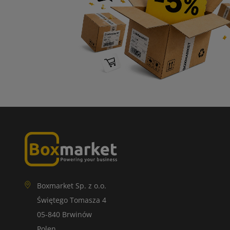
Boxmarket Sp. z o.o.
Świętego Tomasza 4
05-840 Brwinów
Polen