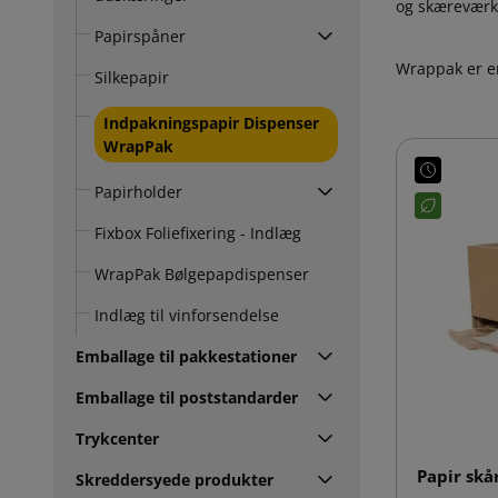
og skæreværkt
Papirspåner
Wrappak er en
Silkepapir
Indpakningspapir Dispenser
WrapPak
Papirholder
Fixbox Foliefixering - Indlæg
WrapPak Bølgepapdispenser
Indlæg til vinforsendelse
Emballage til pakkestationer
Emballage til poststandarder
Trykcenter
Papir skå
Skreddersyede produkter