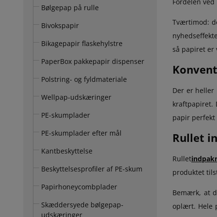
Fordelen ved
Bølgepap på rulle
Tværtimod: de
Bivokspapir
nyhedseffekte
Bikagepapir flaskehylstre
så papiret er
PaperBox pakkepapir dispenser
Konvent
Polstring- og fyldmateriale
Der er heller
Wellpap-udskæringer
kraftpapiret.
PE-skumplader
papir perfekt 
PE-skumplader efter mål
Rullet i
Kantbeskyttelse
Rullet
indpakn
Beskyttelsesprofiler af PE-skum
produktet tils
Papirhoneycombplader
Bemærk, at de
Skæddersyede bølgepap-
oplært. Hele 
udskæringer