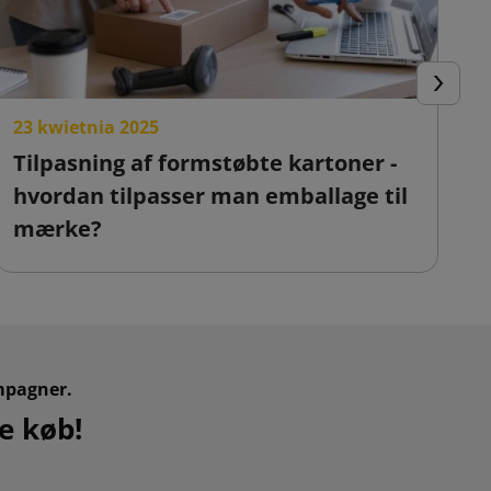
Næste
23 kwietnia 2025
2
Tilpasning af formstøbte kartoner -
F
hvordan tilpasser man emballage til
o
mærke?
mpagner.
e køb!