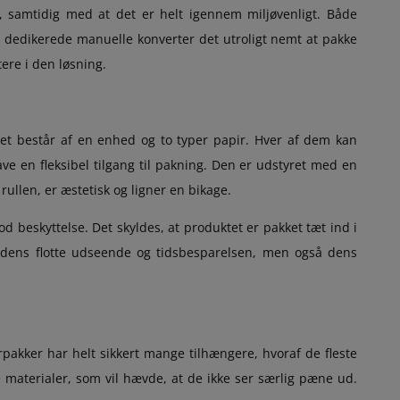
, samtidig med at det er helt igennem miljøvenligt. Både
n dedikerede manuelle konverter det utroligt nemt at pakke
tere i den løsning.
et består af en enhed og to typer papir. Hver af dem kan
e en fleksibel tilgang til pakning. Den er udstyret med en
ullen, er æstetisk og ligner en bikage.
d beskyttelse. Det skyldes, at produktet er pakket tæt ind i
kun dens flotte udseende og tidsbesparelsen, men også dens
rpakker har helt sikkert mange tilhængere, hvoraf de fleste
ne materialer, som vil hævde, at de ikke ser særlig pæne ud.