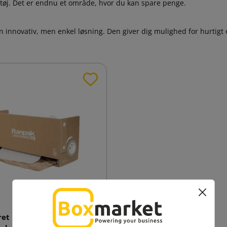
øj. Det er endnu et område, hvor du kan spare penge.
 innovativ, men enkel løsning. Den giver dig mulighed for hurtigt o
ret i honningkage Wrapak