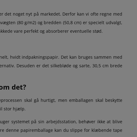
er det noget nyt på markedet. Derfor kan vi ofte regne med
mvægten (80 g/m2) og bredden (50,8 cm) er specielt udvalgt,
pakkede vare perfekt og absorberer eventuelle stød.
tionelt, hvidt indpakningspapir. Det kan bruges sammen med
ernativ. Desuden er det silkebløde og sarte, 30,5 cm brede
 om det?
eprocessen skal gå hurtigt, men emballagen skal beskytte
l stor hjælp.
ger systemet på sin arbejdsstation, behøver ikke at blive
være denne papiremballage kan du slippe for klæbende tape