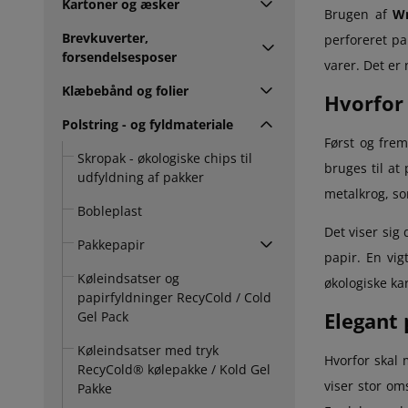
Kartoner og æsker
Brugen af
W
Brevkuverter,
perforeret pa
forsendelsesposer
varer. Det er 
Klæbebånd og folier
Hvorfor
Polstring - og fyldmateriale
Først og fre
Skropak - økologiske chips til
bruges til at
udfyldning af pakker
metalkrog, so
Bobleplast
Det viser sig
Pakkepapir
papir. En vig
Køleindsatser og
økologiske ka
papirfyldninger RecyCold / Cold
Elegant
Gel Pack
Køleindsatser med tryk
Hvorfor skal 
RecyCold® kølepakke / Kold Gel
viser stor om
Pakke