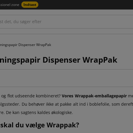
ssionel zone
Indtast
ningspapir Dispenser WrapPak
ningspapir Dispenser WrapPak
t og flot udseende kombineret?
Vores Wrappak-emballagepapir
med
algssteder. Du behøver ikke at pakke alt ind i boblefolie, som dere
e. De kan sagtens kaldes økologiske.
 skal du vælge Wrappak?