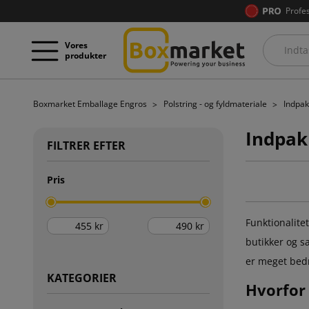
Profe
Vores
produkter
Boxmarket Emballage Engros
Polstring - og fyldmateriale
Indpak
Indpak
FILTRER EFTER
Pris
Funktionalite
kr
kr
butikker og s
er meget bedr
KATEGORIER
Hvorfor