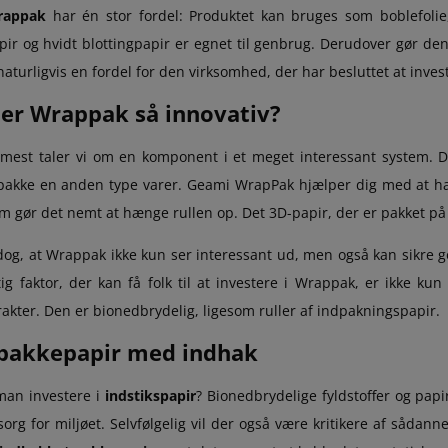
rappak
har én stor fordel: Produktet kan bruges som boblefolie
pir og hvidt blottingpapir er egnet til genbrug. Derudover gør de
naturligvis en fordel for den virksomhed, der har besluttet at inves
 er Wrappak så innovativ?
mmest taler vi om en komponent i et meget interessant system. D
 pakke en anden type varer. Geami WrapPak hjælper dig med at hav
m gør det nemt at hænge rullen op. Det 3D-papir, der er pakket på r
 dog, at Wrappak ikke kun ser interessant ud, men også kan sikre go
tig faktor, der kan få folk til at investere i Wrappak, er ikke 
rakter. Den er bionedbrydelig, ligesom ruller af indpakningspapir.
 pakkepapir med indhak
man investere i
indstikspapir
? Bionedbrydelige fyldstoffer og papi
sorg for miljøet. Selvfølgelig vil der også være kritikere af sådan