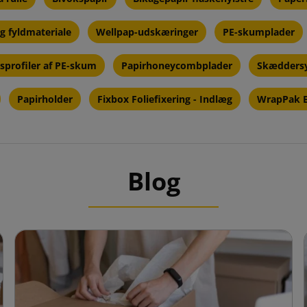
og fyldmateriale
Wellpap-udskæringer
PE-skumplader
sprofiler af PE-skum
Papirhoneycombplader
Skæddersy
Papirholder
Fixbox Foliefixering - Indlæg
WrapPak B
Blog