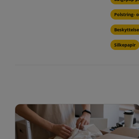
Polstring- 
Beskyttelse
Silkepapir