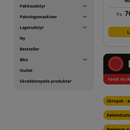
me
Pakkeudstyr
7
fra
Pakningsmaskiner
Lagerudstyr
L
Ny
Bestseller
Øko
Outlet
Fandt du ik
Skreddersyede produkter
Skropak - ø
Køleindsats
Bølgepap på