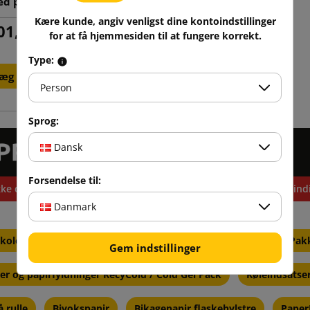
d papir dispenser
Kære kunde, angiv venligst dine kontoindstillinger
01,24 kr
inkl. moms
for at få hjemmesiden til at fungere korrekt.
Type:
æg i indkøbskurv
Person
Sprog:
Dansk
Forsendelse til:
ke det produkt, du havde brug for? Vil du købe mere og få en indi
Danmark
kologiske chips til udfyldning af pakker
Bobleplast
Pak
Gem indstillinger
er og papirfyldninger RecyCold / Cold Gel Pack
Køleindsatse
 rulle
Bivokspapir
Bikagepapir flaskehylstre
Paper