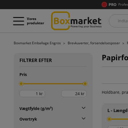
Profe
Vores
produkter
Boxmarket Emballage Engros
Brevkuverter, forsendelsesposer
Papirf
FILTRER EFTER
Pris
Holdbare, pra
kr
kr
Vægtfylde (g/m²)
L - Længd
Overtryk