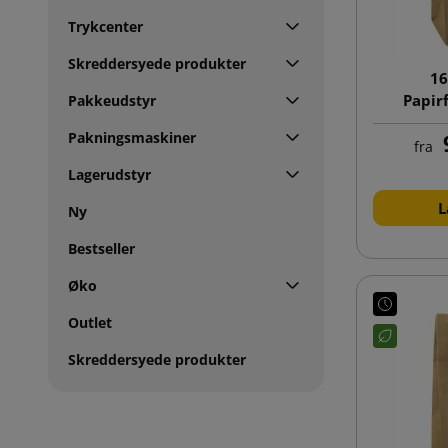
Trykcenter
Skreddersyede produkter
16
Papir
Pakkeudstyr
klodsb
Pakningsmaskiner
fra
Lagerudstyr
L
Ny
Bestseller
Øko
Outlet
Skreddersyede produkter