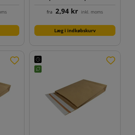
klodsbund
2,94 kr
moms
fra
inkl. moms
Læg i indkøbskurv