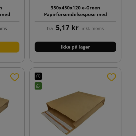
n
350x450x120 e-Green
e med
Papirforsendelsespose med
klodsbund
5,17 kr
moms
fra
inkl. moms
Ikke på lager