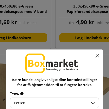
0x450x80 e-Green
350x450x80 e-Gree
sendelsespose med V-bund
Papirforsendelsespos
klodsbund
4,60 kr
4,90 kr
inkl. moms
fra
inkl. 
æg i indkøbskurv
Læg i indkøbskurv
Kære kunde, angiv venligst dine kontoindstillinger
for at få hjemmesiden til at fungere korrekt.
Type:
Person