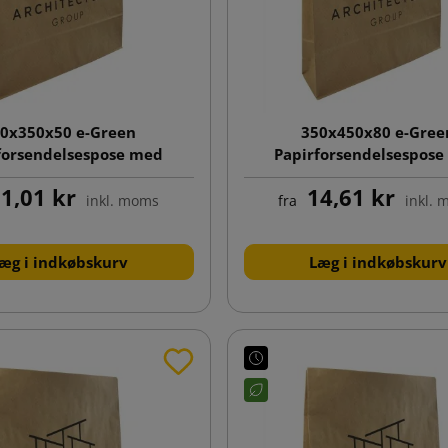
0x350x50 e-Green
350x450x80 e-Gree
forsendelsespose med
Papirforsendelsespos
und og enkeltsidet tryk
klodsbund og enkeltside
1,01 kr
14,61 kr
inkl. moms
fra
inkl.
æg i indkøbskurv
Læg i indkøbskurv