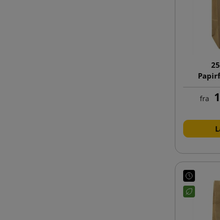
25
Papir
klodsb
1
fra
L