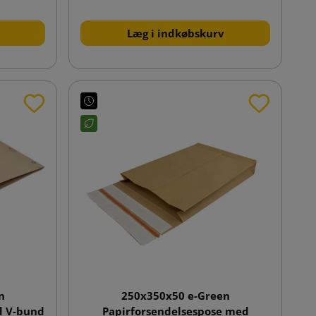
Læg i indkøbskurv
n
250x350x50 e-Green
d V-bund
Papirforsendelsespose med