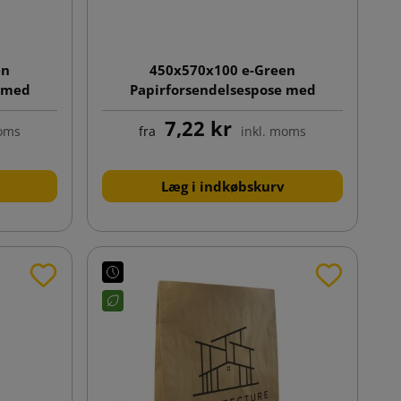
en
450x570x100 e-Green
e med
Papirforsendelsespose med
klodsbund
7,22 kr
moms
fra
inkl. moms
Læg i indkøbskurv