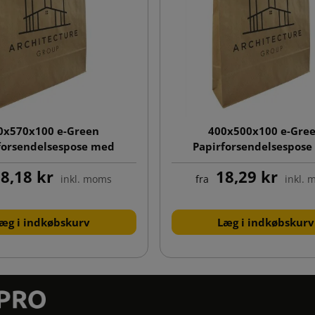
0x570x100 e-Green
400x500x100 e-Gre
forsendelsespose med
Papirforsendelsespos
und og enkeltsidet tryk
klodsbund og enkeltside
8,18 kr
18,29 kr
inkl. moms
fra
inkl.
æg i indkøbskurv
Læg i indkøbskurv