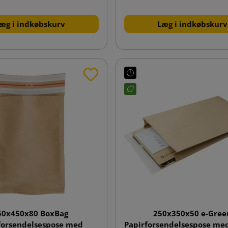
æg i indkøbskurv
Læg i indkøbskurv
50x450x80 BoxBag
250x350x50 e-Gree
forsendelsespose med
Papirforsendelsespose me