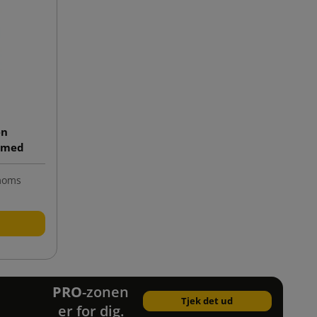
en
e med
t tryk
 moms
PRO
-zonen
Tjek det ud
er for dig.