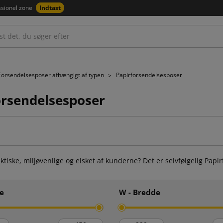
ssionel zone
Indtast
Forsendelsesposer afhængigt af typen
Papirforsendelsesposer
orsendelsesposer
ktiske, miljøvenlige og elsket af kunderne? Det er selvfølgelig Pa
e
W - Bredde