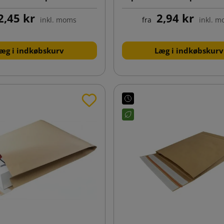
bundfals
2,45 kr
2,94 kr
inkl. moms
fra
inkl. 
æg i indkøbskurv
Læg i indkøbskurv