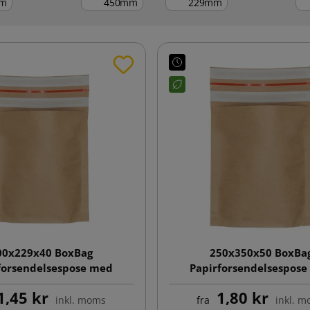
m
mm
mm
00x229x40 BoxBag
250x350x50 BoxBa
forsendelsespose med
Papirforsendelsespos
bundfals
bundfals
1,45 kr
1,80 kr
inkl. moms
fra
inkl. 