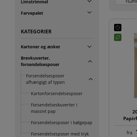
m
Limstrimmel
Farvepalet
KATEGORIER
Kartoner og æsker
Brevkuverter,
forsendelsesposer
Forsendelsesposer
afhængigt af typen
Kartonforsendelsesposer
Forsendelseskuverter i
massivt pap
2
Papir
Forsendelsesposer i bølgepap
fra
Forsendelsesposer med tryk