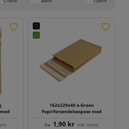
mm
mm
mm
g
162x229x40 e-Green
e med
Papirforsendelsespose med
klodsbund
1,90 kr
moms
fra
inkl. moms