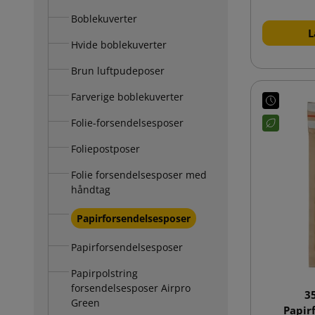
Boblekuverter
L
Hvide boblekuverter
Brun luftpudeposer
Farverige boblekuverter
Folie-forsendelsesposer
Foliepostposer
Folie forsendelsesposer med
håndtag
Papirforsendelsesposer
Papirforsendelsesposer
Papirpolstring
forsendelsesposer Airpro
3
Green
Papir