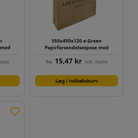
n
350x450x120 e-Green
e med
Papirforsendelsespose med
t tryk
klodsbund og enkeltsidet tryk
15,47 kr
 moms
fra
inkl. moms
Læg i indkøbskurv