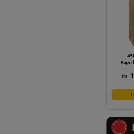
45
Papir
klodsb
1
fra
L