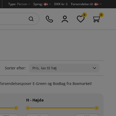
Type:
Person
Sprog:
DKK kr
🔒
Forsendelse til:
0
0
Sorter efter:
Pris, lav til høj
pirforsendelsesposer E-Green og BoxBag fra Boxmarket!
H - Højde