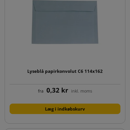
Lyseblå papirkonvolut C6 114x162
0,32 kr
fra
inkl. moms
Læg i indkøbskurv