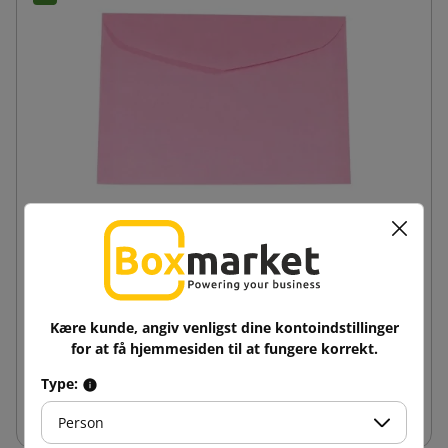
Lyserød B6 papirkuvert 125x176
0,32 kr
Kære kunde, angiv venligst dine kontoindstillinger
fra
inkl. moms
for at få hjemmesiden til at fungere korrekt.
Type:
Læg i indkøbskurv
Person