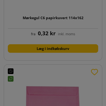
Mørkegul C6 papirkuvert 114x162
0,32 kr
fra
inkl. moms
Læg i indkøbskurv