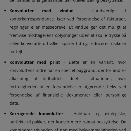
der sender små genstande, der kræver særlig beskyttelse.
Konvolutter med vindue
- Uundværlige i
kontorkorrespondance, især ved forsendelse af fakturaer,
regninger eller massebreve. Et vindue gør det muligt at
fremvise modtagerens oplysninger uden at skulle trykke på
selve konvolutten, hvilket sparer tid og reducerer risikoen
for fejl.
Konvolutter med print
- Dette er en variant, hvor
konvoluttens indre har en speciel baggrund, der forhindrer
aflæsning af indholdet. Ideel i situationer, hvor
fortroligheden af en forsendelse er afgørende, f.eks. ved
forsendelse af finansielle dokumenter eller personlige
data.
Korrugerede konvolutter
- Holdbare og økologiske,
perfekte til pakker, der kræver mere robust beskyttelse. De
kombinerer stivheden af pap med bekvemmeligheden ved