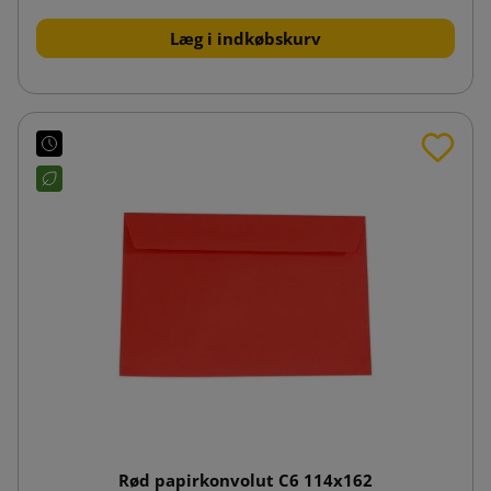
Læg i indkøbskurv
Rød papirkonvolut C6 114x162