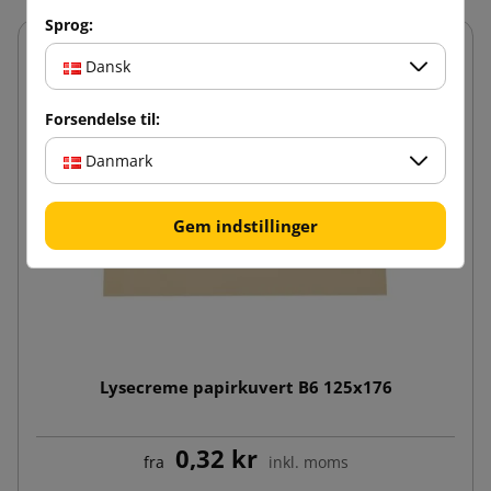
Sprog:
Dansk
Forsendelse til:
Danmark
Gem indstillinger
Lysecreme papirkuvert B6 125x176
0,32 kr
fra
inkl. moms