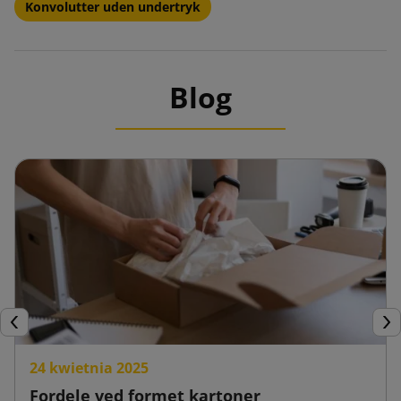
Konvolutter uden undertryk
Blog
Forrige
Næ
24 kwietnia 2025
Fordele ved formet kartoner