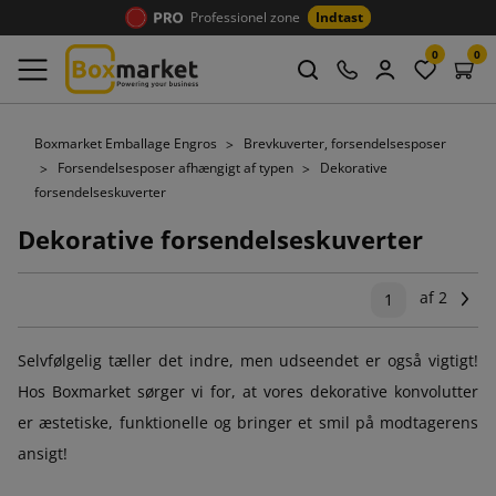
Professionel zone
Indtast
0
0
Boxmarket Emballage Engros
Brevkuverter, forsendelsesposer
Forsendelsesposer afhængigt af typen
Dekorative
forsendelseskuverter
Dekorative forsendelseskuverter
af 2
Næ
1
Selvfølgelig tæller det indre, men udseendet er også vigtigt!
Hos Boxmarket sørger vi for, at vores dekorative konvolutter
er æstetiske, funktionelle og bringer et smil på modtagerens
ansigt!