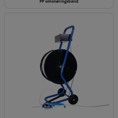
PP omsnøringsbånd