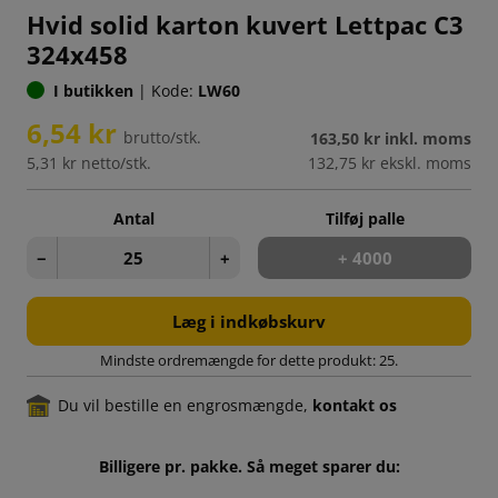
Hvid solid karton kuvert Lettpac C3
324x458
I butikken
|
Kode:
LW60
6,54 kr
brutto/stk.
163,50 kr
inkl. moms
5,31 kr
netto/stk.
132,75 kr
ekskl. moms
Antal
Tilføj palle
−
+
+ 4000
Læg i indkøbskurv
Mindste ordremængde for dette produkt: 25.
Du vil bestille en engrosmængde,
kontakt os
Billigere pr. pakke. Så meget sparer du: