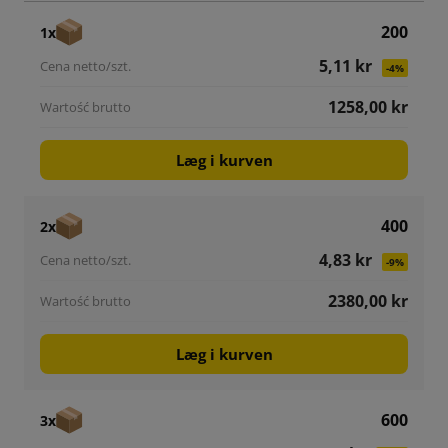
200
1x
5,11 kr
-4%
1258,00 kr
Læg i kurven
400
2x
4,83 kr
-9%
2380,00 kr
Læg i kurven
600
3x