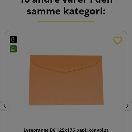
samme kategori:
Forrige
Næ
Lyseorange B6 125x176 papirkonvolut