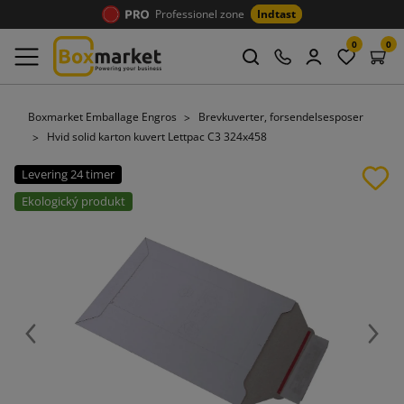
Professionel zone
Indtast
0
0
Boxmarket Emballage Engros
Brevkuverter, forsendelsesposer
Hvid solid karton kuvert Lettpac C3 324x458
Levering 24 timer
Ekologický produkt
Forrige
Næst