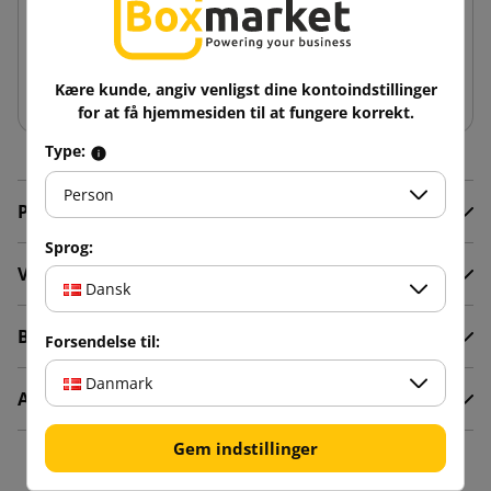
−
+
Kære kunde, angiv venligst dine kontoindstillinger
Tilføj til kurv
for at få hjemmesiden til at fungere korrekt.
Type:
Person
Produktoplysninger
Sprog:
Video
Dansk
Beskrivelse
Forsendelse til:
Danmark
Anmeldelser
Gem indstillinger
16 andre varer i den