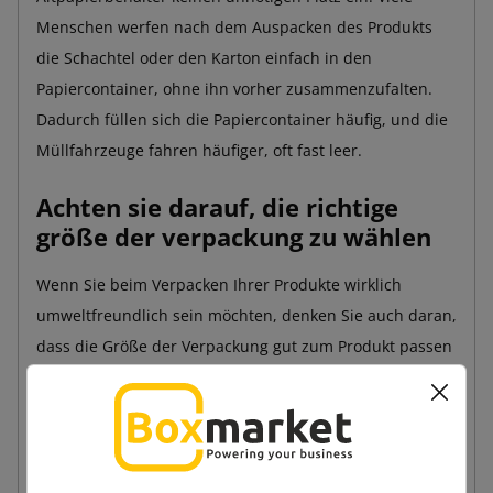
Menschen werfen nach dem Auspacken des Produkts
die Schachtel oder den Karton einfach in den
Papiercontainer, ohne ihn vorher zusammenzufalten.
Dadurch füllen sich die Papiercontainer häufig, und die
Müllfahrzeuge fahren häufiger, oft fast leer.
Achten sie darauf, die richtige
größe der verpackung zu wählen
Wenn Sie beim Verpacken Ihrer Produkte wirklich
umweltfreundlich sein möchten, denken Sie auch daran,
dass die Größe der Verpackung gut zum Produkt passen
sollte. Wenn Sie ein kleines Produkt in einer großen
Schachtel verpacken, kosten Sie nicht nur unnötig Geld,
sondern verursachen auch einen deutlich höheren CO2-
Ausstoß bei der Herstellung der Verpackung und später