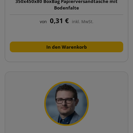
350x450x80 BoxBag Papierversandtasche mit
Bodenfalte
0,31 €
von
inkl. MwSt.
In den Warenkorb