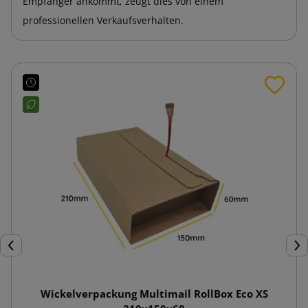
Empfänger ankommt, zeugt dies von einem
professionellen Verkaufsverhalten.
Zurück
Wei
Wickelverpackung Multimail RollBox Eco XS