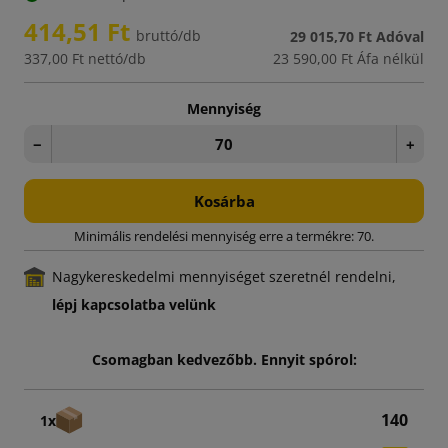
414,51 Ft
bruttó/db
29 015,70 Ft
Adóval
337,00 Ft
nettó/db
23 590,00 Ft
Áfa nélkül
Mennyiség
−
+
Kosárba
Minimális rendelési mennyiség erre a termékre: 70.
Nagykereskedelmi mennyiséget szeretnél rendelni,
lépj kapcsolatba velünk
Csomagban kedvezőbb. Ennyit spórol:
140
1x