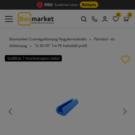
Szakmai zóna
Belépés
0
0
Boxmarket Csomagolóanyag Nagykereskedés
Párnázó - és
töltőanyag
"U 30-45" 1m PE habvédő profil
Szállítás 7 munkanapon belül
Előző
Köve