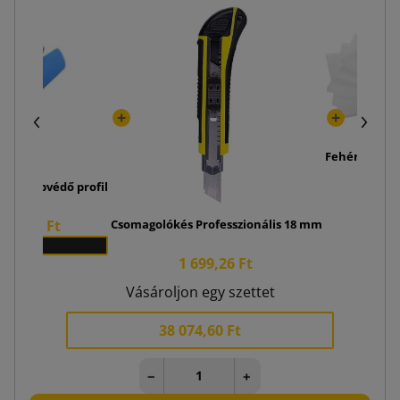
Fehér hablap
m PE habvédő profil
726,4
648,90 Ft
Csomagolókés Professzionális 18 mm
x 70
1 699,26 Ft
Vásároljon egy szettet
38 074,60 Ft
−
+