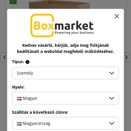
Kedves vásárló, kérjük, adja meg fiókjának
beállításait a weboldal megfelelő működéséhez.
Előző
Köv
Típus:
Személy
Barna hullámkarton doboz K020 BC 600x400x400
Nyelv:
Magyar
935,99 Ft
tól
Adóval
Szállítás a következő címre:
Kosárba
Magyarország