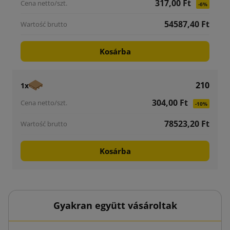
317,00 Ft
-6%
54587,40 Ft
Kosárba
210
1x
304,00 Ft
-10%
78523,20 Ft
Kosárba
Gyakran együtt vásároltak