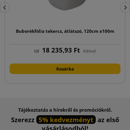
Előző
Köv
Buborékfólia tekercs, átlátszó, 120cm x100m
18 235,93 Ft
tól
Adóval
Kosárba
Tájékoztatás a hírekről és promóciókról.
Szerezz
5% kedvezményt
az első
vásárlásodból!